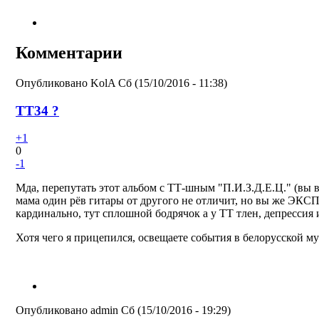
Комментарии
Опубликовано
KolA
Сб (15/10/2016 - 11:38)
TT34 ?
+1
0
-1
Мда, перепутать этот альбом с ТТ-шным "П.И.З.Д.Е.Ц." (вы в
мама один рёв гитары от другого не отличит, но вы же ЭК
кардинально, тут сплошной бодрячок а у ТТ тлен, депрессия
Хотя чего я прицепился, освещаете события в белорусской му
Опубликовано
admin
Сб (15/10/2016 - 19:29)