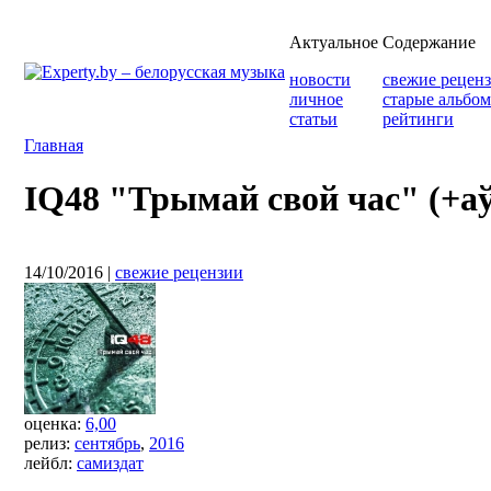
Актуальное
Содержание
новости
свежие рецен
личное
старые альбо
статьи
рейтинги
Главная
IQ48 "Трымай свой час" (+а
14/10/2016
|
свежие рецензии
оценка:
6,00
релиз:
сентябрь
,
2016
лейбл:
самиздат