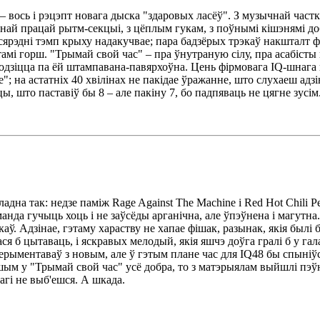
 вось і рэцэпт новага дыска "здаровых ласёў". З музычнай частк
датнай працай рытм-секцыі, з цёплым гукам, з поўнымі кішэнямі д
 сярэдні тэмп крыху надакучвае; пара бадзёрых трэкаў накшталт 
тамі горш. "Трымай свой час" – пра ўнутраную сілу, пра асабісты
ходзіцца па ёй штампавана-павярхоўна. Цень фірмовага IQ-шнага
"; на астатніх 40 хвілінах не пакідае ўражанне, што слухаеш адз
, што паставіў бы 8 – але пакіну 7, бо падпяваць не цягне зусім
а так: недзе паміж Rage Against The Machine і Red Hot Chili Pe
анда гучыць хоць і не заўсёды арганічна, але ўпэўнена і магутна. 
ў. Адзінае, гэтаму хараству не хапае фішак, разынак, якія былі 
ася б цытаваць, і яскравых мелодый, якія яшчэ доўга гралі б у гал
ерыментаваў з новым, але ў гэтым плане час для IQ48 бы спыніўс
ршым у "Трымай свой час" усё добра, то з матэрыялам выйшлі пэ
агі не выб'ешся. А шкада.