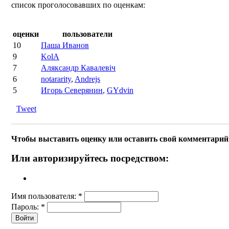
список проголосовавших по оценкам:
оценки
пользователи
10
Паша Иванов
9
KolA
7
Аляксандр Кавалевіч
6
notararity
,
Andrejs
5
Игорь Северянин
,
GYdvin
Tweet
Чтобы выставить оценку или оставить свой комментарий 
Или авторизируйтесь посредством:
Имя пользователя:
*
Пароль:
*