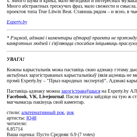
х. Много шума и крика, мало мелодики и интересных музыкал
Много абстрактных трескучих фраз, мало свежести и смысла.
проектов типа True Litwin Beat. Ставишь рядом – и ясно, в ч
Experty.by
* Рэцэнзіі, адзнакі і каментары аўтараў праекта не прэтэнд
канкрэтных людзей і з'яўляюцца спосабам ініцыяваць праслухо
УВАГА!
Кожны карыстальнік можа паставіць сваю адзнаку гэтаму дыск
актыўных зарэгістраваных карыстальнікаў (якія ацэняць не м
прэміі Experty.by – "Прыз народных экспертаў". Адзнакі кар
Паставіць адзнаку можна
зарэгістраваўшыся
на Experty.by А
Facebook
,
VK
,
Livejournal
. Пасля гэтага зайдзіце на тую ж 
магчымасць пакінуць свой каментар.
стили:
альтернативный рок
,
рок
артисты:
IQ48
читатели:
6.85714
Ваша оценка:
Пусто
Средняя:
6.9
(
7
votes)