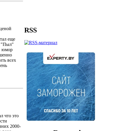
 ценой
RSS
стал еще
р "Пыл"
и юмор
ршенно
ить всех
чень
л что это
ести
нних 2000-