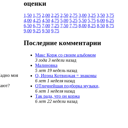
оценки
1,50
1,75
2,00
2,25
2,50
2,75
3,00
3,25
3,50
3,75
4,00
4,25
4,50
4,75
5,00
5,25
5,50
5,75
6,00
6,25
6,50
6,75
7,00
7,25
7,50
7,75
8,00
8,25
8,50
8,75
9,00
9,25
9,50
9,75
Последние комментарии
Макс Корж со своим альбомом
3 года 3 недели
назад
Малиновка
5 лет 19 недель
назад
Ладно моя
О, Ирэна Котвицкая = знакомы
6 лет 1 неделя
назад
шают?
ОТличнейшая подборка музыки,
6 лет 1 неделя
назад
Так рада, что он коржа
6 лет 22 недели
назад