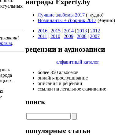
-рока.
награды Experty.by
актуальных
Лучшие альбомы 2017
(+аудио)
Номинанты + cборник 2017
(+аудио)
2016
|
2015
|
2014
|
2013
|
2012
2011
|
2010
|
2009
|
2008
|
2007
еркаванні
абязна
.
рецензии и аудиозаписи
алфавитный каталог
дзнак
более 350 альбомов
гарода
онлайн-прослушивание
ацыях.
описания и рецензии
ссылки на легальное скачивание
ах:
е
поиск
популярные статьи