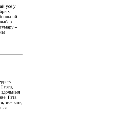
ай усё ў
обрых
фінальнай
 выбар.
 гумару –
іны
.
ppers.
І гэта,
б здольныя
аве. Гэта
я, значыць,
ўныя