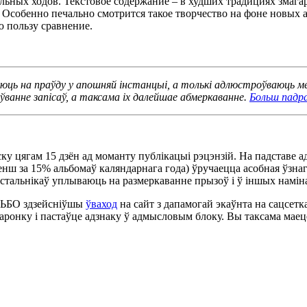
ьных ходов. Текстовое содержание – в худших традициях змагар
 Особенно печально смотрится такое творчество на фоне новых 
ью пользу сравнение.
уюць на праўду у апошняй інстанцыі, а толькі адлюстроўваюць м
ўванне запісаў, а таксама іх далейшае абмеркаванне.
Больш падр
у цягам 15 дзён ад моманту публікацыі рэцэнзій. На падставе а
енш за 15% альбомаў каляндарнага года) ўручаецца асобная ўзна
ыстальнікаў уплываюць на размеркаванне прызоў і ў іншых намін
ЛЬБО здзейсніўшы
ўваход
на сайт з дапамогай экаўнта на сацсетк
старонку і пастаўце адзнаку ў адмысловым блоку. Вы таксама маец