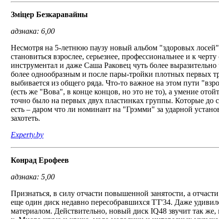
Зміцер Безкаравайны
адзнака: 6,00
Несмотря на 5-летнюю паузу новый альбом "здоровых лосей
становиться взрослее, серьезнее, профессиональнее и к чер
инструментал и даже Саша Раковец чуть более выразительно ч
более однообразным и после пары-тройки плотных первых т
выбивается из общего ряда. Что-то важное на этом пути "взр
(есть же "Вова", в конце концов, но это не то), а умение ото
точно было на первых двух пластинках группы. Которые до 
есть – даром что ли номинант на "Грэмми" за ударной устано
захотеть.
Experty.by
Конрад Ерофеев
адзнака: 5,00
Признаться, в силу отчасти повышенной занятости, а отчасти
еще один диск недавно пересобравшихся ТТ'34. Даже удивился
материалом. Действительно, новый диск IQ48 звучит так же