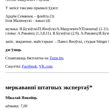
У запісе таксама прымалі ўдзел:
Арцём Семянюк – флейта (3)
Iлля Малiноускi – вакал (4)
музыка: Я.Бузоўскі/П.Яноўскі/А.Мацулевіч/У.Плюшчаў (1-11)
словы: А.Ракавец (1,3,8,11), Я.Бузоўскі (2,9), А.Ракавец/Я.Бузо
запіс, звядзенне, майстэрынг – Павел Яноўскі, студыя Stinger
дзе ўзяць
Спампаваць бясплатна на
Tuzin.fm
.
Сацсеткі:
Facebook
,
VK.com
.
меркаванні штатных экспертаў*
Мікалай Янкойць
адзнака: 7,00