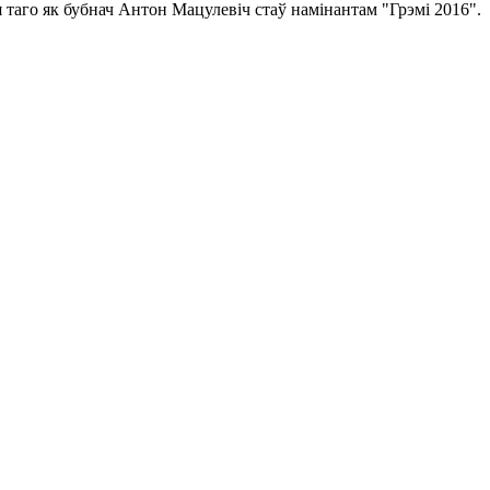
таго як бубнач Антон Мацулевіч стаў намінантам "Грэмі 2016".