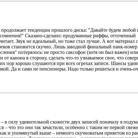
" продолжает тенденции прошлого диска: "Давайте будем любой
ту сомнения!" Сказано-сделано: продуманные риффы, отточенный
итает. Звук не идеальный, но тоже стал лучше. А вот материал 
реков становится скучно. Лишь заводной финальный панк-номе
осления" потерялось: не просто саксофон (хотя он был важен) ил
йти от канона в сторону, сделать что-то узнаваемое свое, что сове
сих пор хорошо слушаются при всех огрехах записи. Шансы удив
вкой. Да и сами не пенсионеры. Надо только решиться и очень-о
 – в силу удивительной схожести двух записей поначалу я подума
 – что это они так зачастили, особенно с таким не первой свеж
, как и упомянутый выше – немного скучноватым приветом из ра