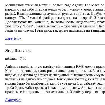
Менш стылістычнай мітусні, больш Rage Against The Machine –
парадку: такі сабе гітарны олдскул без гульняў у моду, з вы
рыфаў. Валяць хлопцы ад душы, з грувам, з адцягам. Праўда,
панкухі "Пыл" маглі б зрабіць гэты дыск значна ярчэй. З тэкс
Добрая тэматыка, канешне, ды толькі большасць тэкстаў пра
хіба што ў "Вове", былая лёгкасць – хіба ўва ўзгаданым "Пыле
зацягнуты лозунг. Гэты дыск так цягне паскакаць на танцпляцы
Experty.by
Ягор Цывілька
адзнака: 6,00
Апісаць стылістычную палітру сённяшняга IQ48 можна прыкладн
Кактэйль з рэпкора, фанк-рока, панка і альтэрнатывы. З ім кам
вядома, не дзіўна для такіх дасведчаных высакакласных музыка
чапляць і не адпускаць слухача. Бліскучых тэкстаў, якія хацел
можна было бы прабачыць, калі б гурт шукаў, спрабаваў, эксп
трэба браць майстэрствам і якасцю матэрыялу. Але калі з пе
праблемы: ён прэсны і незапамінальны. З такім у першыя шэр
Experty.by