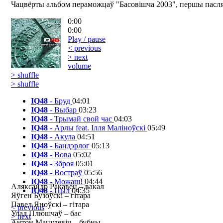
Чацвёрты альбом пераможцаў "Басовішча 2003", першы пасля 
0:00
0:00
Play / pause
< previous
> next
volume
> shuffle
> shuffle
IQ48
- Бруд
04:01
IQ48
- Выбар
03:23
IQ48
- Трымай свой час
04:03
IQ48
- Арлы feat. Ілля Маліноўскі
05:49
IQ48
- Акула
04:51
IQ48
- Бандэрлог
05:13
IQ48
- Вова
05:02
IQ48
- Зброя
05:01
IQ48
- Востраў
05:56
IQ48
- Можаш!
04:44
Аляксандр Ракавец – вакал
IQ48
- Пыл
04:35
Яўген Бузоўскі – гітара
Павел Яноўскі – гітара
< previous
Улад Плюшчаў – бас
> next
Антон Мацулевіч – бубны