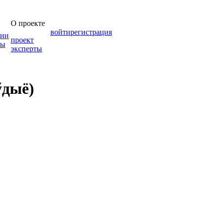
О проекте
войти
регистрация
зии
проект
мы
эксперты
ўдыё)