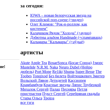
за сегодня:
IOWA – новая белорусская звезда на
российской поп-сцене (+видео)
Олег Климов: "Рок-н-роллом, как
кистенем"
Калачиком Рядом "Холода" (+аудио)
Дэбютны альбом Handmade (+спампаваць)
Кальмары "Кальмары" (+аўдыё)
артисты
Akute
Apple Tea
BosaeSonca (Босае Сонца)
J:морс
ие!
Mustelide
N.R.M.
Naka
Neuro Dubel (Нейро
дюбель)
Port Mone
Re1ikt
Shuma
Super Besse
The
Toobes
Tonqixod
Без билета
Войтюшкевич Змитер
Вольский Лявон
Детидетей
Кассиопея
Крамбамбуля
Красные звезды
Ляпис Трубецкой
Михалок Сергей
Палац
Песняры
Петля
пристрастия
Пукст Сергей
Серебряная свадьба
Стары Ольса
Троіца
все тэги