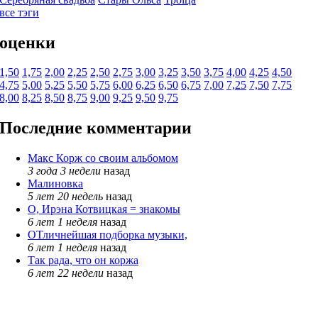
все тэги
оценки
1,50
1,75
2,00
2,25
2,50
2,75
3,00
3,25
3,50
3,75
4,00
4,25
4,50
4,75
5,00
5,25
5,50
5,75
6,00
6,25
6,50
6,75
7,00
7,25
7,50
7,75
8,00
8,25
8,50
8,75
9,00
9,25
9,50
9,75
Последние комментарии
Макс Корж со своим альбомом
3 года 3 недели
назад
Малиновка
5 лет 20 недель
назад
О, Ирэна Котвицкая = знакомы
6 лет 1 неделя
назад
ОТличнейшая подборка музыки,
6 лет 1 неделя
назад
Так рада, что он коржа
6 лет 22 недели
назад