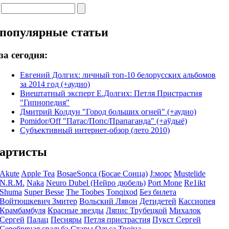
популярные статьи
за сегодня:
Евгений Долгих: личный топ-10 белорусских альбомов
за 2014 год (+аудио)
Внештатный эксперт Е.Долгих: Петля Пристрастия
"Гипнопедия"
Дмитрий Колдун "Город больших огней" (+аудио)
Pomidor/Off "Патас/Попс/Прапаганда" (+аўдыё)
Субъективный интернет-обзор (лето 2010)
артисты
Akute
Apple Tea
BosaeSonca (Босае Сонца)
J:морс
Mustelide
N.R.M.
Naka
Neuro Dubel (Нейро дюбель)
Port Mone
Re1ikt
Shuma
Super Besse
The Toobes
Tonqixod
Без билета
Войтюшкевич Змитер
Вольский Лявон
Детидетей
Кассиопея
Крамбамбуля
Красные звезды
Ляпис Трубецкой
Михалок
Сергей
Палац
Песняры
Петля пристрастия
Пукст Сергей
Серебряная свадьба
Стары Ольса
Троіца