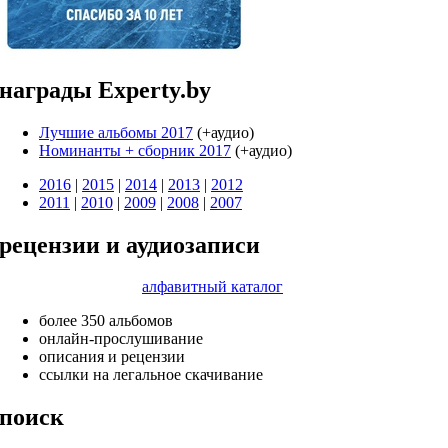
награды Experty.by
Лучшие альбомы 2017
(+аудио)
Номинанты + cборник 2017
(+аудио)
2016
|
2015
|
2014
|
2013
|
2012
2011
|
2010
|
2009
|
2008
|
2007
рецензии и аудиозаписи
алфавитный каталог
более 350 альбомов
онлайн-прослушивание
описания и рецензии
ссылки на легальное скачивание
поиск