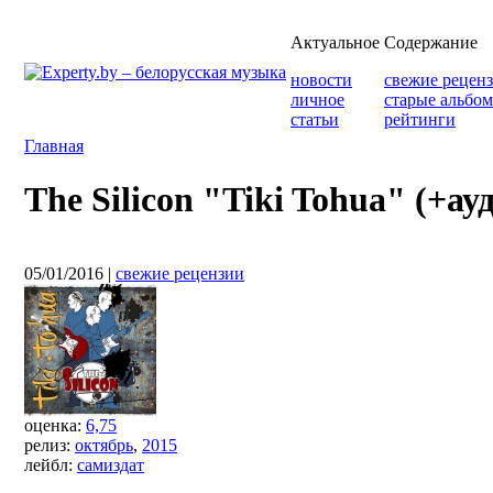
Актуальное
Содержание
новости
свежие рецен
личное
старые альбо
статьи
рейтинги
Главная
The Silicon "Tiki Tohua" (+ау
05/01/2016
|
свежие рецензии
оценка:
6,75
релиз:
октябрь
,
2015
лейбл:
самиздат