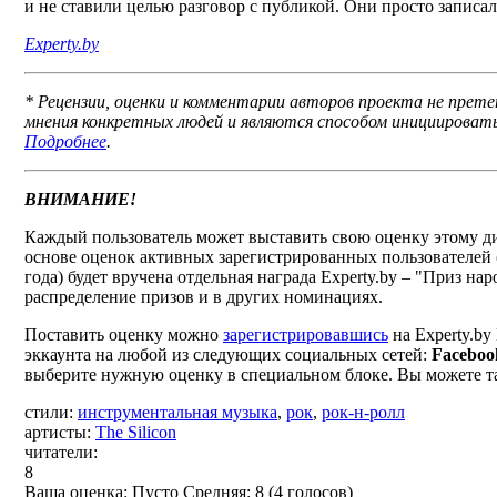
и не ставили целью разговор с публикой. Они просто записали
Experty.by
* Рецензии, оценки и комментарии авторов проекта не пре
мнения конкретных людей и являются способом инициировать
Подробнее
.
ВНИМАНИЕ!
Каждый пользователь может выставить свою оценку этому ди
основе оценок активных зарегистрированных пользователей
года) будет вручена отдельная награда Experty.by – "Приз н
распределение призов и в других номинациях.
Поставить оценку можно
зарегистрировавшись
на Experty.b
эккаунта на любой из следующих социальных сетей:
Faceboo
выберите нужную оценку в специальном блоке. Вы можете т
стили:
инструментальная музыка
,
рок
,
рок-н-ролл
артисты:
The Silicon
читатели:
8
Ваша оценка:
Пусто
Средняя:
8
(
4
голосов)