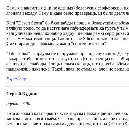
Самыя знакамітыя (і ці не адзіныя) беларускія сёрф-рокеры п
ягонага выхаду. Таму цікава было праверыць, ці было дзеля ча
Калі "Desert Storm" быў сапраўды першым беларускім альбома
вялікую ролю, то да наступнага паўнафарматніка гурта ў тым
калі ўлічваць невялікі набор хадоў і цесныя рамкі сёрф-рока
з часам можа змяншацца. Так што The Silicon прынялі лагі
ў яе старамодны фільмовы жанр "спагеці-вэстэрн".
"Tiki Tohua" сапраўды не напружвае пры праслухванні. Дзя
выкарыстоўванню эстэтык двух стыляў ствараецца свая, аўтар
авантур ды свабоды. І хоць нельга сказаць, што другі альбом
падыходзіць някепска. Такой, якая не стамляе, але і не выклі
Experty.by
Сергей Будкин
оценка: 7,00
Гэта альбом з катэгорыі тых, якія зусім цяжка ацаніць лічб
запісвалі яго людзі з імём. Сыграна прафэсыйна, але без зан
сачыненьня, але з тым самым адчуваньнем, што ты ўсё гэта ў