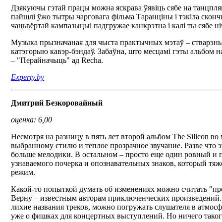
Дзякуючы гэтай працы можна яскрава ўявіць сябе на танцпляц
пайшлі ўжо тытры чарговага фільма Таранціны і тэкіла скончы
чацьвёртай кампазыцыі падгружае канкрэтна і калі ты сябе 
Музыка прызначаная для чыста практычных мэтаў – стварэньня 
катэгорыю кавэр-бэндаў. Забаўна, што месцамі гэты альбом н
– "Перайначыць" ад Recha.
Experty.by
Дмитрий Безкоровайный
оценка: 6,00
Несмотря на разницу в пять лет второй альбом The Silicon в
выбранному стилю и теплое прозрачное звучание. Разве что 
больше мелодики. В остальном – просто еще один ровный и
узнаваемого почерка и опознавательных знаков, который тя
режим.
Какой-то попыткой думать об изменениях можно считать "п
Верну – известным авторам приключенческих произведений. К
лихие названия треков, можно погружать слушателя в атмосф
уже о фишках для концертных выступлений. Но ничего таког