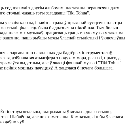
яць год цягнулі з другім альбомам, пастаянна пераносячы дату
го столькі чакаць гэты загадкавы"Tiki Tohua".
м у сваім ключы, і навізна грала ў прыязнай сустрэчы плытцы
 жа стылі цікавасць была б адназначна ніжэйшая. Тым больш
, жаданне саміх музыкаў працягваць граць такую музыку таксама
чнае рашэнне, пашырыўшы межы ўласнай стылістыкі і ўключыўшы
куючы чаргаванню павольных ды бадзёрых інструменталаў,
ская, дзіўнаватая атмасфера з подухам мора, рызыкі, прыгода,
 атрымаўся выдатным, але ў якасці фонавай музыкі "Tiki Tohua"
кае нейкіх моцных пачуццяў. А хацелася б нечага большага.
аю. Ён інструмэнтальны, вытрыманы ў межах аднаго стылю,
удства. Шаблённа, але не схэматычна. Кампазыцыі нібы ўласнага
жо даўно чуў.