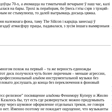
оўцы 70-х, а ачомацца на тэматычнай вечарыне ў наш час, калі
лася на бары. Трохі зь пераборам, бо ўвесь гэты сэрв з трэцяй-
нічым не стымулюеш, то далей вытрымаць досыць цяжка.
належнага фона, таму The Silicon і карціць занесьці ў
агадаў атмасфэру працы, падавалася, з зусім іншага вымярэньня
о многом похож на первый – та же верность единожды
этот диск получился чуть более лиричным – меньше агрессии,
 профессиональный альбом инструментальной музыки без
желовато дослушать до конца без переключения в фоновый
ресс-релизное" посвящение альбома Фенимору Куперу и Жюлю
азалось бы, тут есть где развернуться: можно придумывать
еру через шумовое оформление отдельных треков, не говоря
о нет. Именно поэтому не покидает ощущение, что музыканты