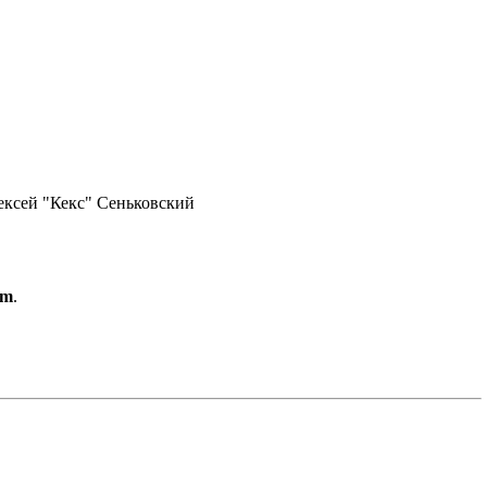
лексей "Кекс" Сеньковский
om
.