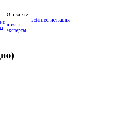
О проекте
войти
регистрация
зии
проект
мы
эксперты
дио)