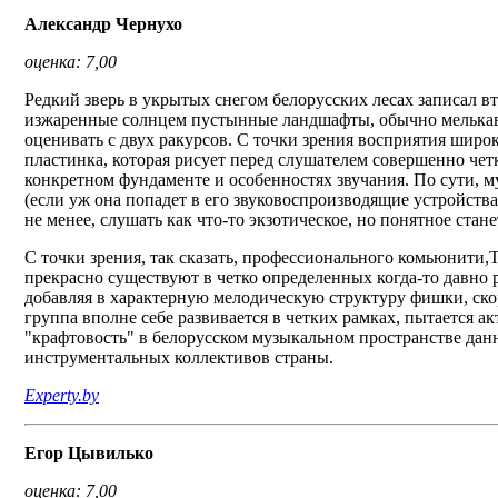
Александр Чернухо
оценка: 7,00
Редкий зверь в укрытых снегом белорусских лесах записал в
изжаренные солнцем пустынные ландшафты, обычно мелькавш
оценивать с двух ракурсов. С точки зрения восприятия широ
пластинка, которая рисует перед слушателем совершенно чет
конкретном фундаменте и особенностях звучания. По сути, м
(если уж она попадет в его звуковоспроизводящие устройства)
не менее, слушать как что-то экзотическое, но понятное стане
С точки зрения, так сказать, профессионального комьюнити,T
прекрасно существуют в четко определенных когда-то давно 
добавляя в характерную мелодическую структуру фишки, скоре
группа вполне себе развивается в четких рамках, пытается ак
"крафтовость" в белорусском музыкальном пространстве дан
инструментальных коллективов страны.
Experty.by
Егор Цывилько
оценка: 7,00