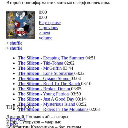
Второй полноформатник минского сёрф-коллектива.
0:00
0:00
Play / pause
< previous
> next
volume
> shuffle
> shuffle
The Silicon
- Escaping The Summer
04:51
The Silicon
- Tiki-Tohua
02:02
The Silicon
- Mr.Griffin
03:44
The Silicon
- Lone Submarine
03:32
The Silicon
- Gigano Stomp
03:04
The Silicon
- Road To The Ranch
03:10
The Silicon
- Broken Dream
03:05
The Silicon
- Young Patriots
03:59
The Silicon
- Just A Good Day
03:14
The Silicon
- Mysterious Island
03:52
THE SILICON
The Silicon
- Riders In The Mountains
02:08
Дмитрий Поплавский – гитары
< previous
Игорь Сухоруков – ударные
> next
Константин Колесников – бас, гитары