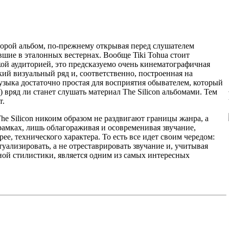
торой альбом, по-прежнему открывая перед слушателем
ие в эталонных вестернах. Вообще Tiki Tohua стоит
кой аудиторией, это предсказуемо очень кинематографичная
кий визуальный ряд и, соответственно, построенная на
узыка достаточно простая для восприятия обывателем, который
 вряд ли станет слушать материал The Silicon альбомами. Тем
т.
he Silicon никоим образом не раздвигают границы жанра, а
рамках, лишь облагораживая и осовременивая звучание,
е, технического характера. То есть все идет своим чередом:
туализировать, а не отреставрировать звучание и, учитывая
ной стилистики, является одним из самых интересных