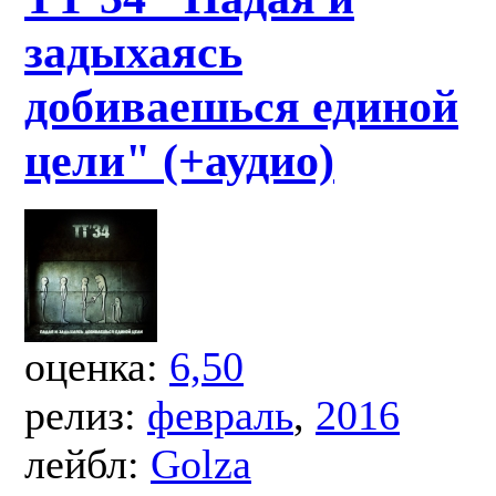
задыхаясь
добиваешься единой
цели" (+аудио)
оценка:
6,50
релиз:
февраль
,
2016
лейбл:
Golza