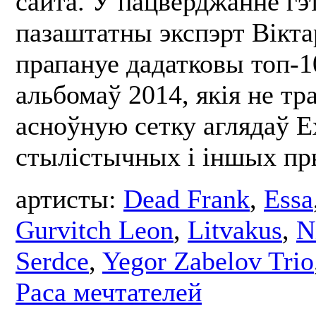
сайта. У пацверджанне гэ
пазаштатны экспэрт Вікт
прапануе дадатковы топ-1
альбомаў 2014, якія не тра
асноўную сетку аглядаў Ex
стылістычных і іншых п
артисты:
Dead Frank
,
Essa
Gurvitch Leon
,
Litvakus
,
N
Serdce
,
Yegor Zabelov Trio
Раса мечтателей