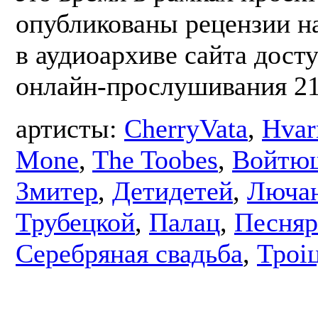
опубликованы рецензии на
в аудиоархиве сайта дост
онлайн-прослушивания 21
артисты:
CherryVata
,
Hvar
Mone
,
The Toobes
,
Войтю
Змитер
,
Детидетей
,
Люча
Трубецкой
,
Палац
,
Песня
Серебряная свадьба
,
Троі