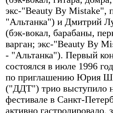
экс-"Beauty By Mistake", 
"Альтанка") и Дмитрий Л
(бэк-вокал, барабаны, пер
варган; экс-"Beauty By Mi
- "Альтанка"). Первый ко
состоялся в июле 1996 год
по приглашению Юрия Ш
("ДДТ") трио выступило н
фестивале в Санкт-Петерб
активно гастролировало, 