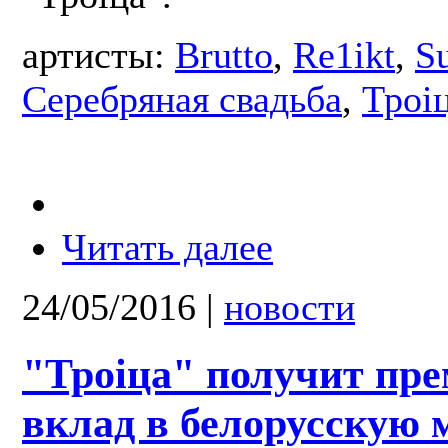
артисты:
Brutto
,
Re1ikt
,
S
Серебряная свадьба
,
Троі
Читать далее
24/05/2016
|
новости
"Троіца" получит пр
вклад в белорусскую