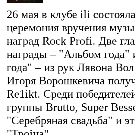
26 мая в клубе ili состоял
церемония вручения муз
наград Rock Profi. Две гл
награды – "Альбом года" 
года" – из рук Лявона Вол
Игоря Ворошкевича получ
Re1ikt. Среди победителе
группы Brutto, Super Bess
"Серебряная свадьба" и э
"Троіца".