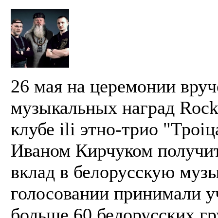
26 мая на церемонии вруч
музыкальных наград Rock 
клубе ili этно-трио "Троіц
Иваном Кирчуком получи
вклад в белорусскую музы
голосовании принимали у
больше 60 белорусских гр