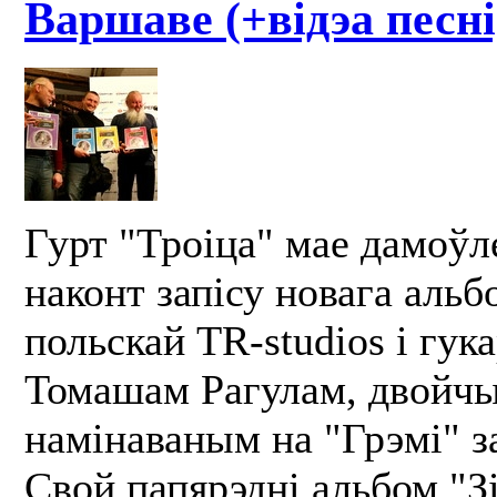
Варшаве (+відэа песні
Гурт "Троіца" мае дамоўл
наконт запісу новага альб
польскай TR-studios і гу
Томашам Рагулам, двойч
намінаваным на "Грэмі" з
Свой папярэдні альбом "Зі