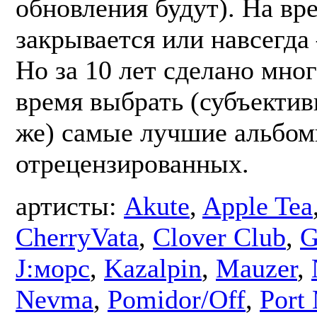
обновления будут). На вр
закрывается или навсегда 
Но за 10 лет сделано мног
время выбрать (субъектив
же) самые лучшие альбом
отрецензированных.
артисты:
Akute
,
Apple Tea
CherryVata
,
Clover Club
,
G
J:морс
,
Kazalpin
,
Mauzer
,
Nevma
,
Pomidor/Off
,
Port