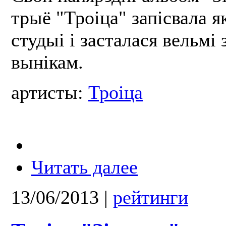
трыё "Троіца" запісвала я
студыі і засталася вельмі
вынікам.
артисты:
Троіца
Читать далее
13/06/2013
|
рейтинги