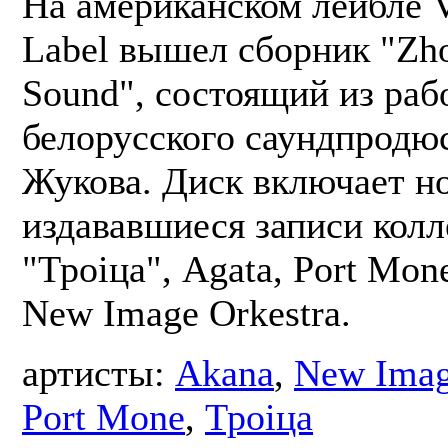
На американском лейбле 
Label вышел сборник "Zho
Sound", состоящий из раб
белорусского саундпродю
Жукова. Диск включает н
издававшиеся записи колл
"Троіца", Agata, Port Mon
New Image Orkestra.
артисты:
Akana
,
New Imag
Port Mone
,
Троіца