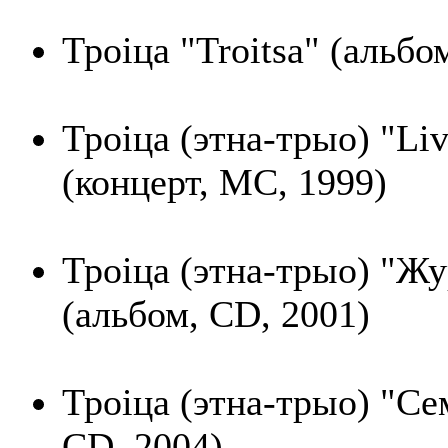
Троіца "Troitsa" (альбо
Троіца (этна-трыо) "Liv
(концерт, MC, 1999)
Троіца (этна-трыо) "Ж
(альбом, CD, 2001)
Троіца (этна-трыо) "Се
CD, 2004)