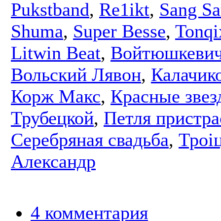
Pukstband
,
Re1ikt
,
Sang Sa
Shuma
,
Super Besse
,
Tonqi
Litwin Beat
,
Войтюшкевич
Вольский Лявон
,
Калачик
Корж Макс
,
Красные звез
Трубецкой
,
Петля пристра
Серебряная свадьба
,
Троі
Александр
4 комментария