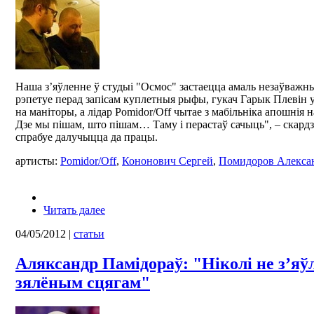
Наша з’яўленне ў студыі "Осмос" застаецца амаль незаўважн
рэпетуе перад запісам куплетныя рыфы, гукач Гарык Плевін у
на маніторы, а лідар Pomidor/Off чытае з мабільніка апошнія 
Дзе мы пішам, што пішам… Таму і перастаў сачыць", – скардз
спрабуе далучыцца да працы.
артисты:
Pomidor/Off
,
Кононович Сергей
,
Помидоров Алекса
Читать далее
04/05/2012
|
статьи
Аляксандр Памідораў: "Ніколі не з’я
зялёным сцягам"