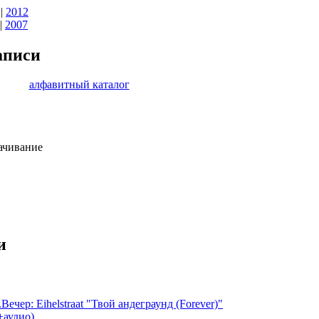
|
2012
|
2007
аписи
алфавитный каталог
качивание
и
чер: Eihelstraat "Твой андеграунд (Forever)"
+аудио)