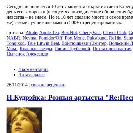
Сегодня исполняется 10 лет с момента открытия сайта Experty
день его заморозки (в соцсетях эпизодические обновления бу
навсегда – не знаем. Но за 10 лет сделано много и самое вре
же) самые лучшие альбомы из 500+ отрецензированных.
артисты:
Akute
,
Apple Tea
,
Bez.Not
,
CherryVata
,
Clover Club
,
G
NABR
,
Nevma
,
Pomidor/Off
,
Port Mone
,
Pukstband
,
Re1ikt
,
Sang
Tonqixod
,
True Litwin Beat
,
Войтюшкевич Змитер
,
Вольский 
Макс
,
Красные звезды
,
Ляпис Трубецкой
,
Петля пристрастия
Цыганок Александр
4 комментария
Читать далее
26/11/2014
|
свежие рецензии
Н.Кудрэйка: Розныя артысты "Re:Пе