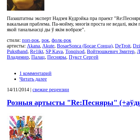
Пазаштатны эксперт Надзея Кудрэйка пра праект "Re:Песняры
вакальная праблема. Па-мойму, многія проста не ведалі, якім 
якой танальнасці ды ў якім вобразе".
стили:
поп-рок
,
рок
,
фолк-рок
артисты:
Akana
,
Akute
,
BosaeSonca (Босае Сонца)
,
DeTroit
,
Dzi
Pukstband
,
Re1ikt
,
SP Kava
,
Tonqixod
,
Войтюшкевич Змитер
,
Л
Владимир
,
Палац
,
Песняры
,
Пукст Сергей
1 комментарий
Читать далее
14/11/2014
|
свежие рецензии
Розныя артысты "Re:Песняры" (+аўд