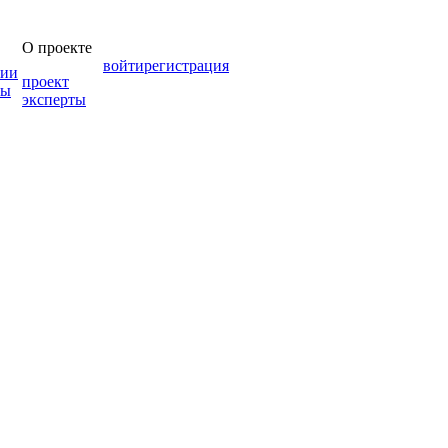
О проекте
войти
регистрация
зии
проект
мы
эксперты