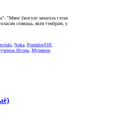
": "Мяне ўвогуле зачапіла гэтая
голасам спяваць, якім тэмбрам, у
eciuki
,
Naka
,
Pomidor/Off
,
ученок Игорь
,
Мулявин
ыё)