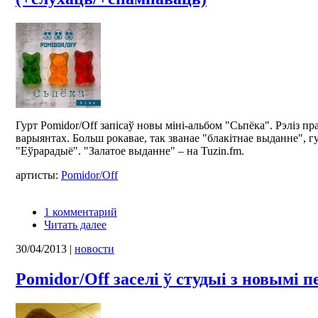
Гурт Pomidor/Off запісаў новы міні-альбом "Сьпёка". Рэліз пр
варыянтах. Больш рокавае, так званае "блакітнае выданне", гу
"Еўрарадыё". "Залатое выданне" – на Tuzin.fm.
артисты:
Pomidor/Off
1 комментарий
Читать далее
30/04/2013
|
новости
Pomidor/Off заселі ў студыі з новымі п