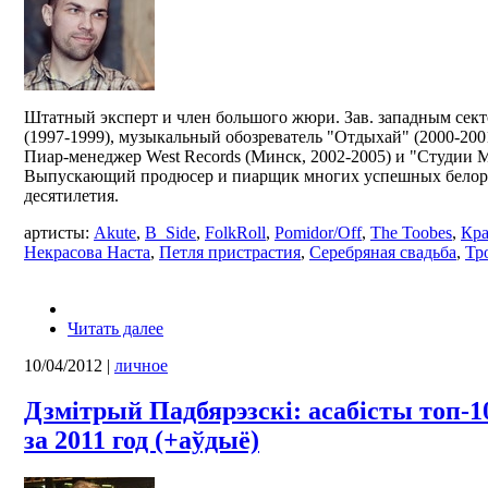
Штатный эксперт и член большого жюри. Зав. западным сек
(1997-1999), музыкальный обозреватель "Отдыхай" (2000-2001
Пиар-менеджер West Records (Минск, 2002-2005) и "Студии М
Выпускающий продюсер и пиарщик многих успешных белору
десятилетия.
артисты:
Akute
,
B_Side
,
FolkRoll
,
Pomidor/Off
,
The Toobes
,
Кра
Некрасова Наста
,
Петля пристрастия
,
Серебряная свадьба
,
Тр
Читать далее
10/04/2012
|
личное
Дзмітрый Падбярэзскі: асабісты топ-1
за 2011 год (+аўдыё)