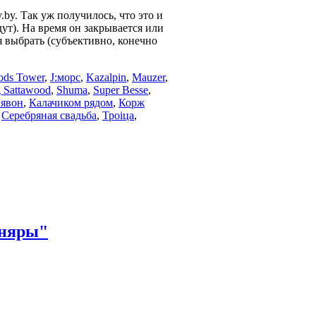
.by. Так уж получилось, что это и
дут). На время он закрывается или
мя выбрать (субъективно, конечно
ods Tower
,
J:морс
,
Kazalpin
,
Mauzer
,
 Sattawood
,
Shuma
,
Super Besse
,
Лявон
,
Калачиком рядом
,
Корж
,
Серебряная свадьба
,
Троіца
,
сняры"