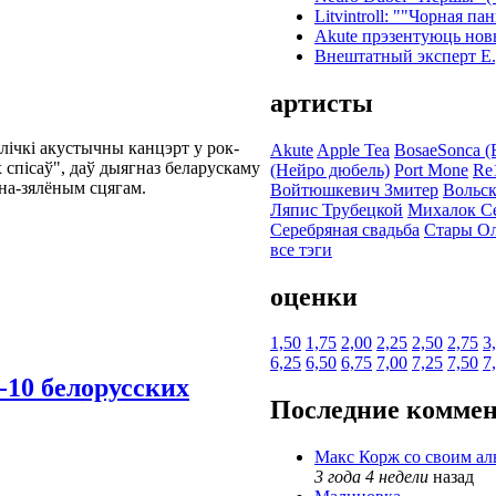
Litvintroll: ""Чорная па
Akute прэзентуюць новы
Внештатный эксперт Е.
артисты
лічкі акустычны канцэрт у рок-
Akute
Apple Tea
BosaeSonca (
спісаў", даў дыягназ беларускаму
(Нейро дюбель)
Port Mone
Re1
на-зялёным сцягам.
Войтюшкевич Змитер
Вольс
Ляпис Трубецкой
Михалок С
Серебряная свадьба
Стары Ол
все тэги
оценки
1,50
1,75
2,00
2,25
2,50
2,75
3
6,25
6,50
6,75
7,00
7,25
7,50
7
10 белорусских
Последние комме
Макс Корж со своим а
3 года 4 недели
назад