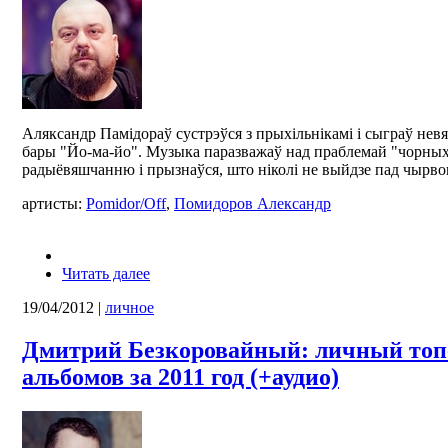
Аляксандр Памідораў сустрэўся з прыхільнікамі і сыграў невя
бары "Йо-ма-йо". Музыка паразважаў над праблемай "чорных 
радыёвяшчанню і прызнаўся, што ніколі не выйдзе пад чырво
артисты:
Pomidor/Off
,
Помидоров Александр
Читать далее
19/04/2012
|
личное
Дмитрий Безкоровайный: личный топ-
альбомов за 2011 год (+аудио)