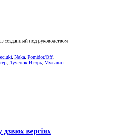
аз созданный под руководством
eciuki
,
Naka
,
Pomidor/Off
,
тер
,
Лученок Игорь
,
Мулявин
у дзвюх версіях