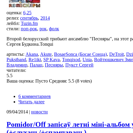
оценка:
6,25
релиз:
сентябрь
,
2014
лейбл:
Tuzin.fm
стили:
поп-рок
,
рок
,
фолк
Второй белорусский трибьют ансамблю "Песняры", на этот р
Сергея Будкина.Tonqui
артисты:
Akana
,
Akute
,
BosaeSonca (Босае Сонца)
,
DeTroit
,
Dzi
Pukstband
,
Re1ikt
,
SP Kava
,
Tonqixod
,
Unia
,
Войтюшкевич Зми
Владимир
,
Палац
,
Песняры
,
Пукст Сергей
читатели:
5.5
Ваша оценка:
Пусто
Средняя:
5.5
(
8
votes)
6 комментариев
Читать далее
09/04/2014
|
новости
Pomidor/Off запісаў летні міні-альбом 
(+слухаць/+спампаваць)