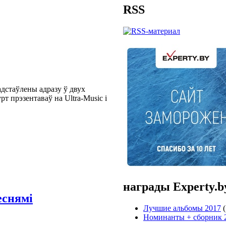
RSS
адстаўлены адразу ў двух
рт прэзентаваў на Ultra-Music і
награды Experty.b
еснямі
Лучшие альбомы 2017
(
Номинанты + cборник 