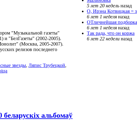
Малиновка
5 лет 20 недель
назад
О, Ирэна Котвицкая = 
6 лет 1 неделя
назад
ОТличнейшая подборка
6 лет 1 неделя
назад
тором "Музыкальной газеты"
Так рада, что он коржа
) и "БелГазеты" (2002-2005).
6 лет 22 недели
назад
онолит" (Москва, 2005-2007).
сских релизов последнего
сные звезды
,
Ляпис Трубецкой
,
оіца
0 беларускіх альбомаў