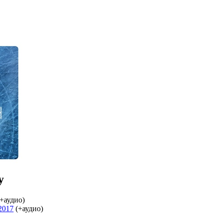
y
+аудио)
2017
(+аудио)