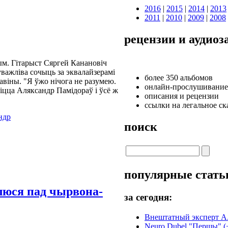
2016
|
2015
|
2014
|
2013
2011
|
2010
|
2009
|
2008
рецензии и аудиоз
ым. Гітарыст Сяргей Канановіч
важліва сочыць за эквалайзерамі
более 350 альбомов
навіны. "Я ўжо нічога не разумею.
онлайн-прослушивание
іцца Аляксандр Памідораў і ўсё ж
описания и рецензии
ссылки на легальное с
ндр
поиск
популярные стать
ўлюся пад чырвона-
за сегодня:
Внештатный эксперт А.Ве
Neuro Dubel "Першы" (