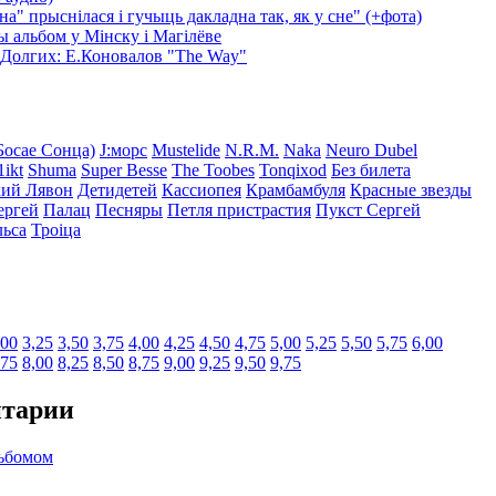
нна" прыснілася і гучыць дакладна так, як у сне" (+фота)
 альбом у Мінску і Магілёве
Долгих: Е.Коновалов "The Way"
Босае Сонца)
J:морс
Mustelide
N.R.M.
Naka
Neuro Dubel
ikt
Shuma
Super Besse
The Toobes
Tonqixod
Без билета
кий Лявон
Детидетей
Кассиопея
Крамбамбуля
Красные звезды
ергей
Палац
Песняры
Петля пристрастия
Пукст Сергей
ьса
Троіца
,00
3,25
3,50
3,75
4,00
4,25
4,50
4,75
5,00
5,25
5,50
5,75
6,00
,75
8,00
8,25
8,50
8,75
9,00
9,25
9,50
9,75
нтарии
льбомом