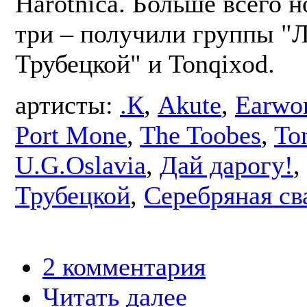
Harotnica. Больше всего 
три – получили группы "
Трубецкой" и Tonqixod.
артисты:
.К
,
Akute
,
Earwo
Port Mone
,
The Toobes
,
To
U.G.Oslavia
,
Дай дарогу!
,
Трубецкой
,
Серебряная св
2 комментария
Читать далее