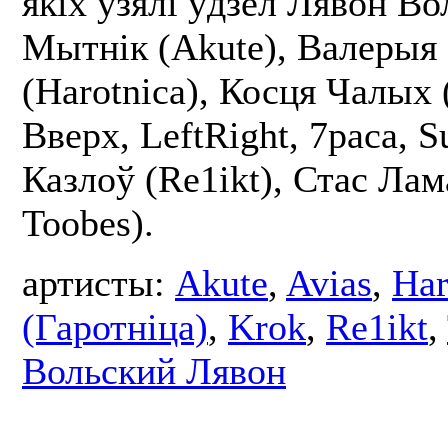
якіх узялі ўдзел Лявон Во
Мытнік (Akute), Валерыя
(Harotnica), Косця Чалых
Вверх, LeftRight, 7раса, S
Казлоў (Re1ikt), Стас Лам
Toobes).
артисты:
Akute
,
Avias
,
Har
(Гаротніца)
,
Krok
,
Re1ikt
,
Вольский Лявон