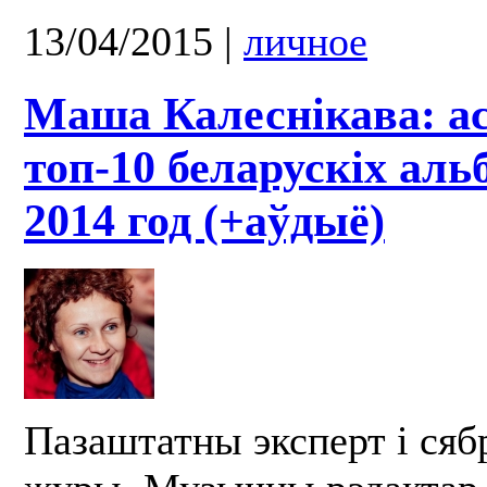
13/04/2015
|
личное
Маша Калеснікава: а
топ-10 беларускіх аль
2014 год (+аўдыё)
Пазаштатны эксперт і сябр