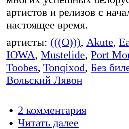
артистов и релизов c нача
настоящее время.
артисты:
(((O)))
,
Akute
,
E
IOWA
,
Mustelide
,
Port Mo
Toobes
,
Tonqixod
,
Без бил
Вольский Лявон
2 комментария
Читать далее