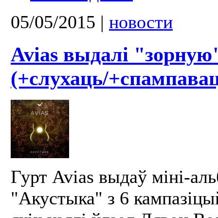
05/05/2015
|
новости
Avias выдалі "зорную
(+слухаць/+спампавац
Гурт Avias выдаў міні-ал
"Акустыка" з 6 кампазіцый