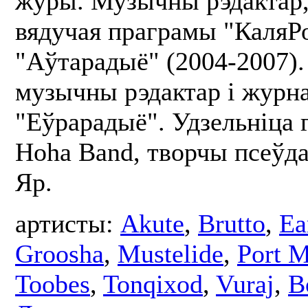
журы. Музычны рэдактар, 
вядучая праграмы "КаляРо
"Аўтарадыё" (2004-2007).
музычны рэдактар і журна
"Еўрарадыё". Удзельніца г
Hoha Band, творчы псеўд
Яр.
артисты:
Akute
,
Brutto
,
Ea
Groosha
,
Mustelide
,
Port 
Toobes
,
Tonqixod
,
Vuraj
,
В