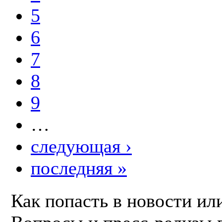
5
6
7
8
9
…
следующая ›
последняя »
Как попасть в новости ил