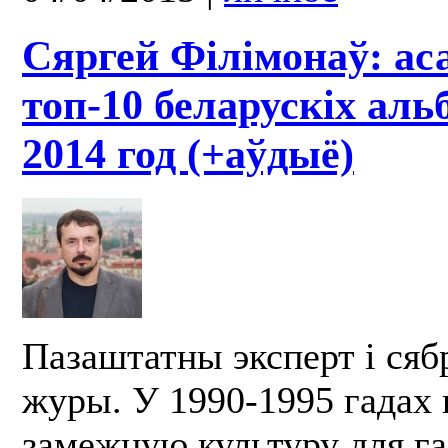
Сяргей Філімонаў: ас
топ-10 беларускіх аль
2014 год (+аўдыё)
Пазаштатны эксперт і сябр
журы. У 1990-1995 гадах 
замежную культуру для г