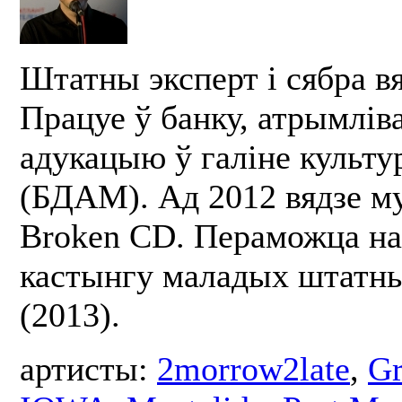
Штатны эксперт і сябра в
Працуе ў банку, атрымлів
адукацыю ў галіне культу
(БДАМ). Ад 2012 вядзе м
Broken CD. Пераможца на
кастынгу маладых штатны
(2013).
артисты:
2morrow2late
,
Gr