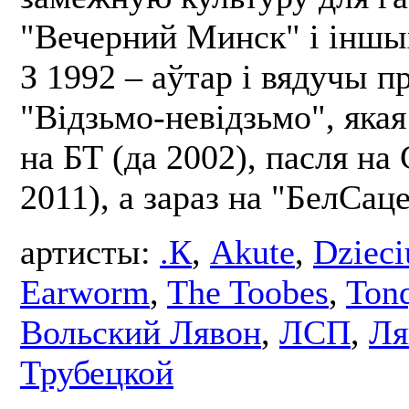
"Вечерний Минск" і іншы
З 1992 – аўтар і вядучы 
"Відзьмо-невідзьмо", якая
на БТ (да 2002), пасля на
2011), а зараз на "БелСаце
артисты:
.К
,
Akute
,
Dzieci
Earworm
,
The Toobes
,
Ton
Вольский Лявон
,
ЛСП
,
Ля
Трубецкой