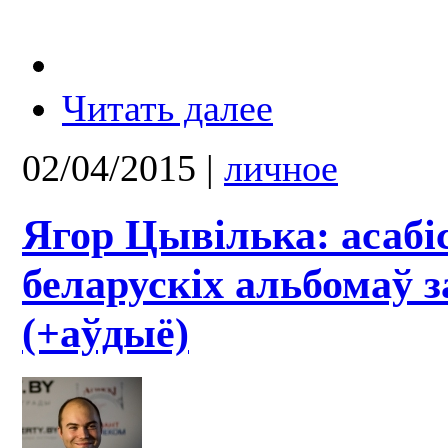
Читать далее
02/04/2015
|
личное
Ягор Цывілька: асабі
беларускіх альбомаў з
(+аўдыё)