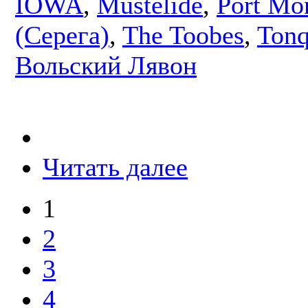
IOWA
,
Mustelide
,
Port Mo
(Серега)
,
The Toobes
,
Tonq
Вольский Лявон
Читать далее
1
2
3
4