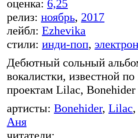
оценка:
6,25
релиз:
ноябрь
,
2017
лейбл:
Ezhevika
стили:
инди-поп
,
электро
Дебютный сольный альбо
вокалистки, известной по
проектам Lilac, Bonehider 
артисты:
Bonehider
,
Lilac
Аня
читатели: