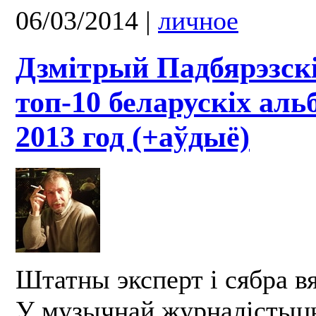
06/03/2014
|
личное
Дзмітрый Падбярэзскі
топ-10 беларускіх аль
2013 год (+аўдыё)
Штатны эксперт і сябра в
У музычнай журналістыцы