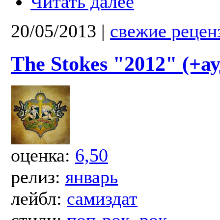
Читать далее
20/05/2013
|
свежие рецен
The Stokes "2012" (+а
оценка:
6,50
релиз:
январь
лейбл:
самиздат
стили:
поп-рок
,
рок