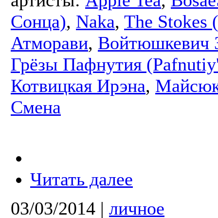
Сонца)
,
Naka
,
The Stokes 
Атморави
,
Войтюшкевич 
Грёзы Пафнутия (Pafnutiy
Котвицкая Ирэна
,
Майсюк
Смена
Читать далее
03/03/2014
|
личное