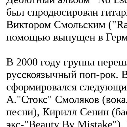
был спродюсирован гитар
Виктором Смольским ("Rag
помощью выпущен в Герм
В 2000 году группа переш
русскоязычный поп-рок. В
сформировался следующий
А."Стокс" Смоляков (вокал
песни), Кирилл Сенин (ба
экс-"Beauty By Mistake"),