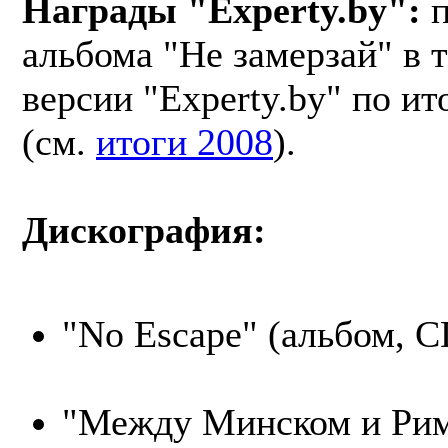
Награды "Experty.by":
п
альбома "Не замерзай" в 
версии "Experty.by" по ит
(см.
итоги 2008
).
Дискография:
"No Escape" (альбом, C
"Между Минском и Рим