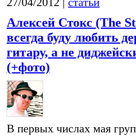
27/04/2012
|
статьи
Алексей Стокс (The St
всегда буду любить д
гитару, а не диджейск
(+фото)
В первых числах мая груп