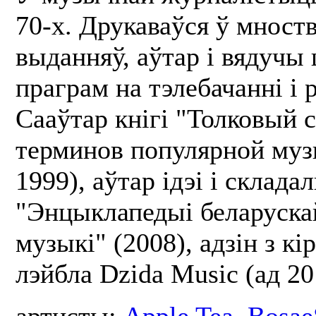
70-х. Друкаваўся ў мноств
выданняў, аўтар і вядучы
праграм на тэлебачанні і 
Сааўтар кнігі "Толковый 
терминов популярной муз
1999), аўтар ідэі і складал
"Энцыклапедыі беларуска
музыкі" (2008), адзін з кі
лэйбла Dzida Music (ад 20
артисты:
Apple Tea
,
Bosae