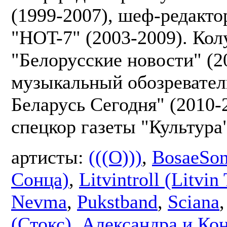
(1999-2007), шеф-редакто
"HOT-7" (2003-2009). Кол
"Белорусские новости" (2
музыкальный обозревател
Беларусь Сегодня" (2010-
спецкор газеты "Культура"
артисты:
(((O)))
,
BosaeSon
Сонца)
,
Litvintroll (Litvin 
Nevma
,
Pukstband
,
Sciana
(Стокс)
,
Александра и Ко