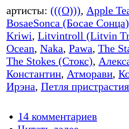
артисты:
(((O)))
,
Apple Te
BosaeSonca (Босае Сонца)
Kriwi
,
Litvintroll (Litvin Tr
Ocean
,
Naka
,
Pawa
,
The St
The Stokes (Стокс)
,
Алекс
Константин
,
Атморави
,
К
Ирэна
,
Петля пристрастия
14 комментариев