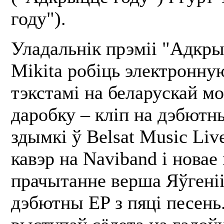
году").
Уладальнік прэміі "Адкры
Mikita робіць электронну
тэкстамі на беларускай м
даробку – кліп на дэбютн
здымкі ў Belsat Music Liv
кавэр на Naviband і нова
прачытанне верша Яўгені
дэбютны EP з пяці песень.