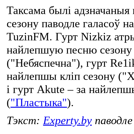
Таксама былі адзначаныя
сезону паводле галасоў н
TuzinFM. Гурт Nizkiz атр
найлепшую песню сезону
("Небяспечна"), гурт Re1ik
найлепшы кліп сезону ("Х
і гурт Akute – за найлеп
(
"Пластыка"
).
Тэкст:
Experty.by
паводл