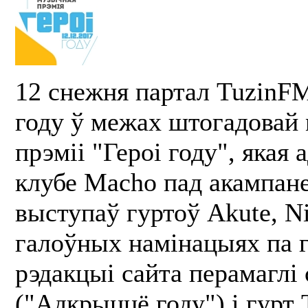
12 снежня партал TuzinFM
году ў межах штогадовай
прэміі "Героі году", якая 
клубе Macho пад акампа
выступаў гуртоў Akute, Ni
галоўных намінацыях па 
рэдакцыі сайта перамаглі 
("Адкрыццё году") і гурт 