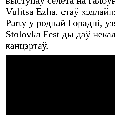
выступаў сёлета на галоў
Vulitsa Ezha, стаў хэдлай
Party у роднай Горадні, уз
Stolovka Fest ды даў нека
канцэртаў.