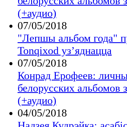
белорусских альбомов з
(+аудио)
07/05/2018
"Лепшы альбом года" 
Tonqixod уз’яднацца
07/05/2018
Конрад Ерофеев: личны
белорусских альбомов з
(+аудио)
04/05/2018
Надзея Кудрэйка: асабі