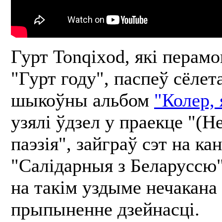
Гурт Tonqixod, які перамо
"Гурт году", паспеў сёлет
шыкоўны альбом
"Колер, 
узялі ўдзел у праекце "(Н
паэзія", зайграў сэт на ка
"Салідарныя з Беларуссю"
на такім уздыме нечакана 
прыпыненне дзейнасці.