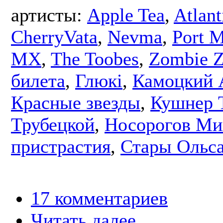
артисты:
Apple Tea
,
Atlant
CherryVata
,
Nevma
,
Port 
MX
,
The Toobes
,
Zombie 
билета
,
Глюкі
,
Камоцкий 
Красные звезды
,
Кушнер 
Трубецкой
,
Носорогов Ми
пристрастия
,
Стары Ольс
17 комментариев
Читать далее