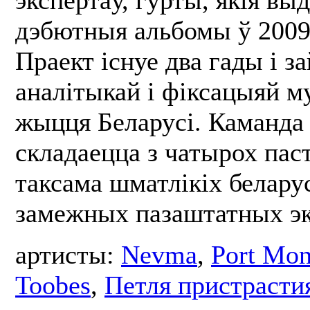
экспертаў, гурты, якія выд
дэбютныя альбомы ў 2009 
Праект існуе два гады і з
аналітыкай і фіксацыяй м
жыцця Беларусі. Каманда 
складаецца з чатырох пас
таксама шматлікіх беларус
замежных пазаштатных эк
артисты:
Nevma
,
Port Mo
Toobes
,
Петля пристрасти