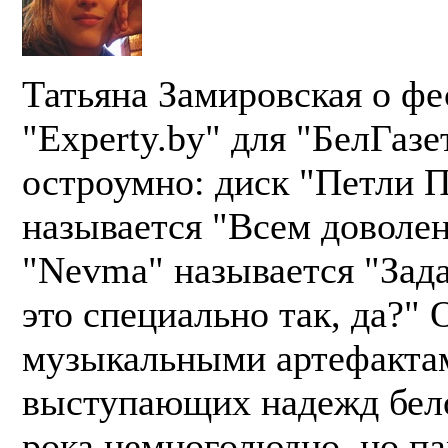
Татьяна Замировская о фе
"Experty.by" для "БелГазе
остроумно: диск "Петли 
называется "Всем доволен
"Nevma" называется "Зад
это специально так, да?" 
музыкальными артефакта
выступающих надежд бел
рока немноголюдно, но па