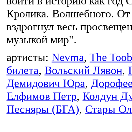
войти в историю как год 
Кролика. Волшебного. От 
вздрогнул весь просвеще
музыкой мир".
артисты:
Nevma
,
The Toob
билета
,
Вольский Лявон
,
Демидович Юра
,
Дорофее
Елфимов Петр
,
Колдун Д
Песняры (БГА)
,
Стары Ол