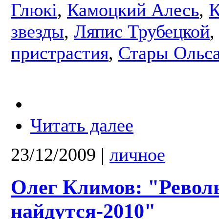
Глюкі
,
Камоцкий Алесь
,
К
звезды
,
Ляпис Трубецкой
пристрастия
,
Стары Ольс
Читать далее
23/12/2009
|
личное
Олег Климов: "Револ
найдутся-2010"