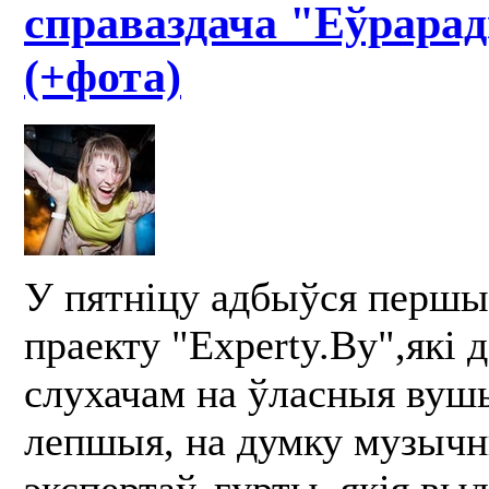
справаздача "Еўрара
(+фота)
У пятніцу адбыўся першы
праекту "Experty.By",які 
слухачам на ўласныя вуш
лепшыя, на думку музыч