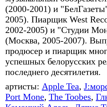
(2000-2001) и "БелГазеты
2005). Пиарщик West Rec
2002-2005) и "Студии Мо
(Москва, 2005-2007). Вы
продюсер и пиарщик мно
успешных белорусских ре
последнего десятилетия.
артисты:
Apple Tea
,
J:мор
Port Mone
,
The Toobes
,
Гл