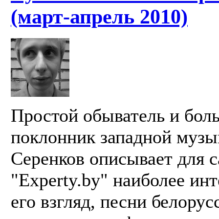
(март-апрель 2010)
Простой обыватель и бол
поклонник западной музы
Серенков описывает для с
"Experty.by" наиболее ин
его взгляд, песни белорус