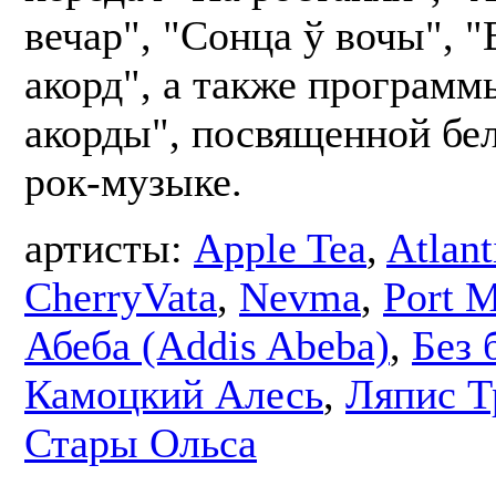
вечар", "Сонца ў вочы", 
акорд", а также програм
акорды", посвященной бе
рок-музыке.
артисты:
Apple Tea
,
Atlant
CherryVata
,
Nevma
,
Port 
Абеба (Addis Abeba)
,
Без 
Камоцкий Алесь
,
Ляпис Т
Стары Ольса