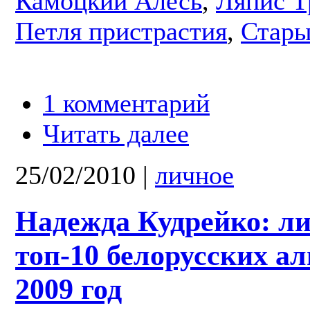
Камоцкий Алесь
,
Ляпис Т
Петля пристрастия
,
Стары
1 комментарий
Читать далее
25/02/2010
|
личное
Надежда Кудрейко: л
топ-10 белорусских ал
2009 год