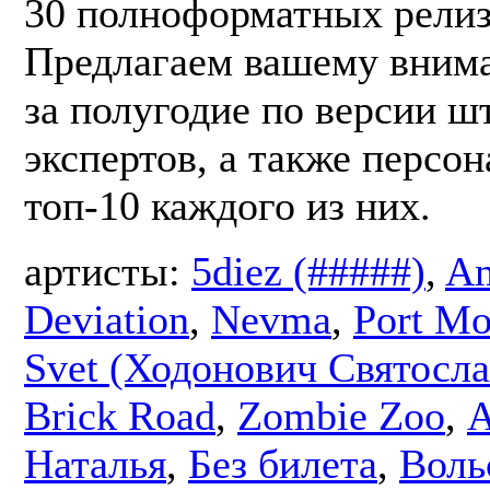
30 полноформатных релиз
Предлагаем вашему вним
за полугодие по версии ш
экспертов, а также персо
топ-10 каждого из них.
артисты:
5diez (#####)
,
Am
Deviation
,
Nevma
,
Port M
Svet (Ходонович Святосла
Brick Road
,
Zombie Zoo
,
А
Наталья
,
Без билета
,
Воль