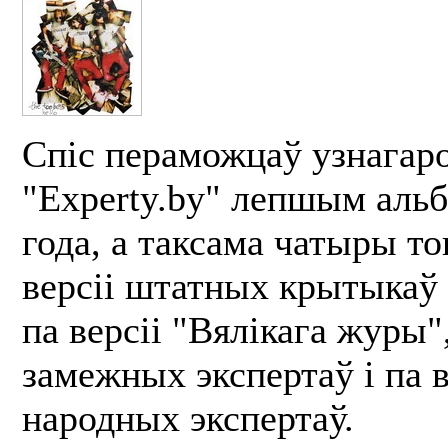
Спіс пераможцаў узнагар
"Experty.by" лепшым аль
года, а таксама чатыры то
версіі штатных крытыкаў 
па версіі "Вялікага журы",
замежных экспертаў і па в
народных экспертаў.