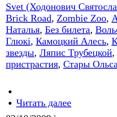
Svet (Ходонович Святосла
Brick Road
,
Zombie Zoo
,
А
Наталья
,
Без билета
,
Воль
Глюкі
,
Камоцкий Алесь
,
К
звезды
,
Ляпис Трубецкой
пристрастия
,
Стары Ольс
Читать далее