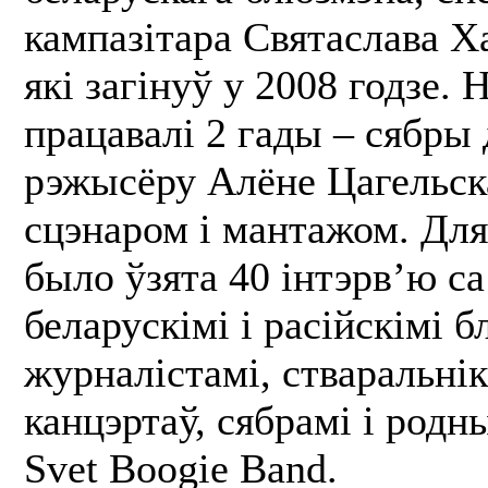
кампазітара Святаслава Х
які загінуў у 2008 годзе. 
працавалі 2 гады – сябры
рэжысёру Алёне Цагельск
сцэнаром і мантажом. Для
было ўзята 40 інтэрв’ю с
беларускімі і расійскімі 
журналістамі, стваральнік
канцэртаў, сябрамі і родн
Svet Boogie Band.