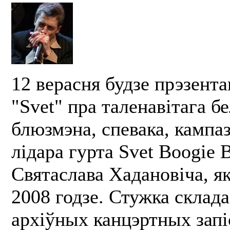
12 верасня будзе прэзент
"Svet" пра таленавітага б
блюзмэна, спевака, кампа
лідара гурта Svet Boogie 
Святаслава Хадановіча, як
2008 годзе. Стужка склада
архіўных канцэртных запіс