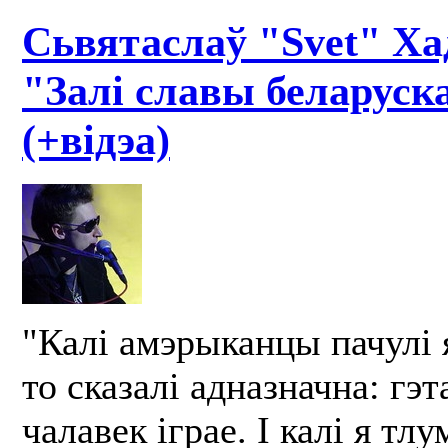
Сьвятаслаў "Svet" Ха
"Залі славы беларуск
(+відэа)
"Калі амэрыканцы пачулі я
то сказалі адназначна: гэ
чалавек іграе. І калі я тл