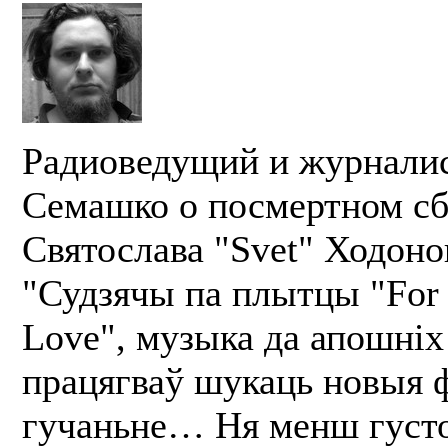
Радиоведущий и журнали
Семашко о посмертном с
Святослава "Svet" Ходоно
"Судзячы па плытцы "For
Love", музыка да апошніх
працягваў шукаць новыя 
гучаньне… Ня менш густо