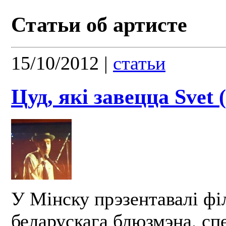
Статьи об артисте
15/10/2012
|
статьи
Цуд, які завецца Svet 
У Мінску прэзентавалі фі
беларускага блюзмэна, спе