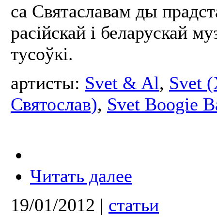
са Святаславам ды прадст
расійскай і беларускай м
тусоўкі.
артисты:
Svet & Al
,
Svet 
Святослав)
,
Svet Boogie B
Читать далее
19/01/2012
|
статьи