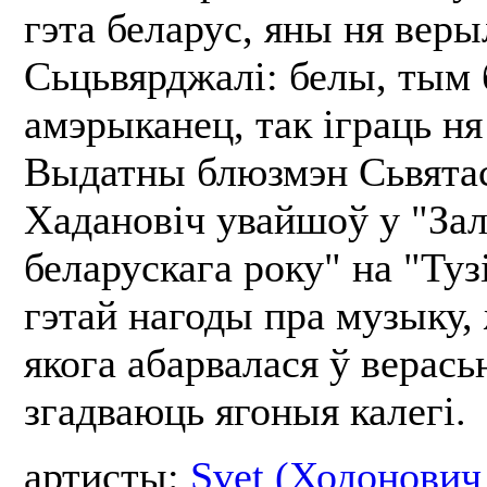
гэта беларус, яны ня веры
Сьцьвярджалі: белы, тым
амэрыканец, так іграць н
Выдатны блюзмэн Сьвятас
Хадановіч увайшоў у "За
беларускага року" на "Тузі
гэтай нагоды пра музыку,
якога абарвалася ў верасьн
згадваюць ягоныя калегі.
артисты:
Svet (Ходонович