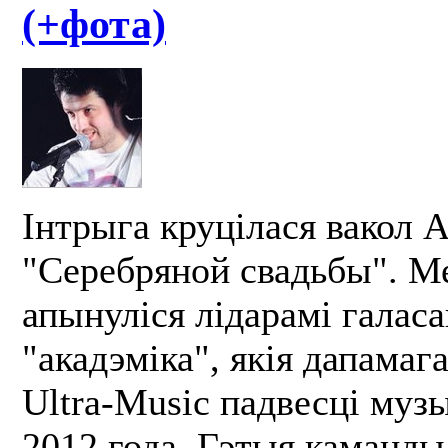
(+фота)
Інтрыга круцілася вакол A
"Серебряной свадьбы". М
апынуліся лідарамі галаса
"акадэміка", якія дапамаг
Ultra-Music падвесці муз
2012 года. Гэтыя каманды 