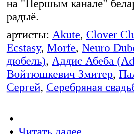
на "Першым канале" бела
радыё.
артисты:
Akute
,
Clover Cl
Ecstasy
,
Morfe
,
Neuro Dub
дюбель)
,
Аддис Абеба (Ad
Войтюшкевич Змитер
,
Па
Сергей
,
Серебряная свадь
Читать далее