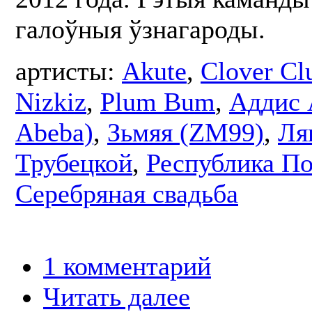
галоўныя ўзнагароды.
артисты:
Akute
,
Clover Cl
Nizkiz
,
Plum Bum
,
Аддис 
Abeba)
,
Зьмяя (ZM99)
,
Ля
Трубецкой
,
Республика П
Серебряная свадьба
1 комментарий
Читать далее