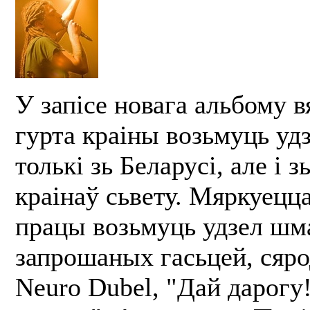
У запісе новага альбому в
гурта краіны возьмуць уд
толькі зь Беларусі, але і 
краінаў сьвету. Мяркуецца
працы возьмуць удзел шм
запрошаных гасьцей, сяро
Neuro Dubel, "Дай дарогу