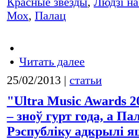
Красные звезды
,
Людзі на
Мох
,
Палац
Читать далее
25/02/2013
|
статьи
"Ultra Music Awards 2
– зноў гурт года, а Па
Рэспубліку адкрылі я