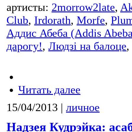
артисты:
2morrow2late
,
Ak
Club
,
Irdorath
,
Morfe
,
Plu
Аддис Абеба (Addis Abeba
дарогу!
,
Людзі на балоце
Читать далее
15/04/2013
|
личное
Надзея Кудрэйка: аса