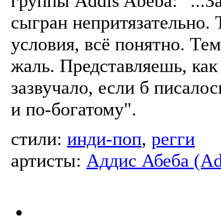
группы Addis Abeba: "...З
сыгран непритязательно.
условия, всё понятно. Тем
жаль. Представляешь, как
зазвучало, если б писало
и по-богатому".
стили:
инди-поп
,
регги
артисты:
Аддис Абеба (Ad