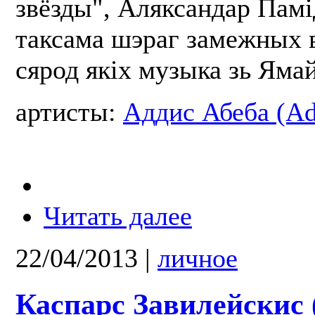
звёзды", Аляксандар Памі
таксама шэраг замежных 
сярод якіх музыка зь Ямай
артисты:
Аддис Абеба (Ad
Читать далее
22/04/2013
|
личное
Каспарс Завилейскис 