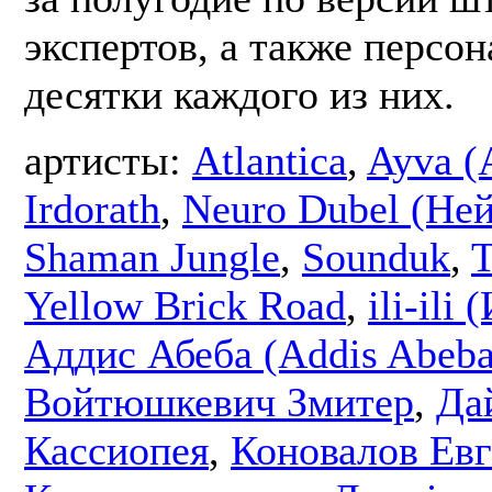
экспертов, а также персо
десятки каждого из них.
артисты:
Atlantica
,
Ayva (
Irdorath
,
Neuro Dubel (Не
Shaman Jungle
,
Sounduk
,
T
Yellow Brick Road
,
ili-ili
Аддис Абеба (Addis Abeba
Войтюшкевич Змитер
,
Да
Кассиопея
,
Коновалов Ев