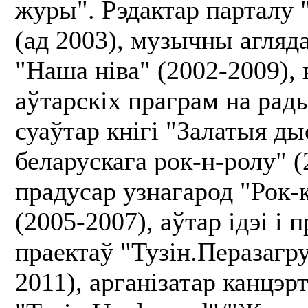
журы". Рэдактар парталу "
(ад 2003), музычны агляд
"Наша ніва" (2002-2009),
аўтарскіх праграм на рады
суаўтар кнігі "Залатыя ды
беларускага рок-н-ролу" (
прадусар узнагарод "Рок-
(2005-2007), аўтар ідэі і 
праектаў "Тузін.Перазагру
2011), арганізатар канцэр