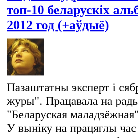
топ-10 беларускіх аль
2012 год (+аўдыё)
Пазаштатны эксперт і сябр
журы". Працавала на рад
"Беларуская маладзёжная"
У выніку на працяглы час