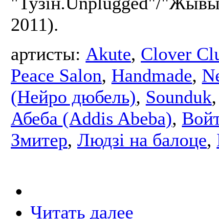
"Тузін.Unplugged"/"Жывы 
2011).
артисты:
Akute
,
Clover Cl
Peace Salon
,
Handmade
,
N
(Нейро дюбель)
,
Sounduk
Абеба (Addis Abeba)
,
Вой
Змитер
,
Людзі на балоце
,
Читать далее