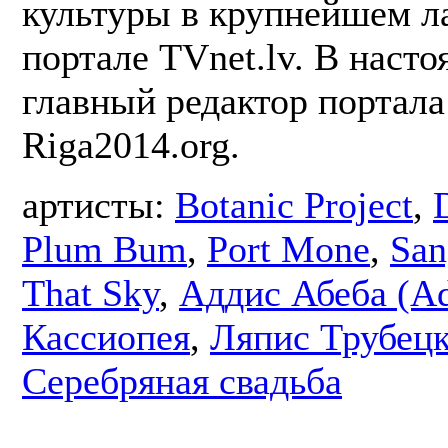
культуры в крупнейшем л
портале TVnet.lv. В насто
главный редактор портала
Riga2014.org.
артисты:
Botanic Project
,
Plum Bum
,
Port Mone
,
San
That Sky
,
Аддис Абеба (Ad
Кассиопея
,
Ляпис Трубец
Серебряная свадьба