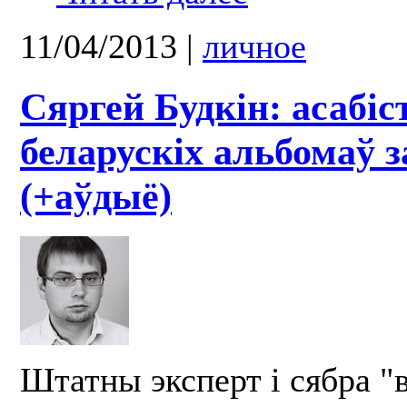
11/04/2013
|
личное
Сяргей Будкін: асабіс
беларускіх альбомаў з
(+аўдыё)
Штатны эксперт і сябра "в