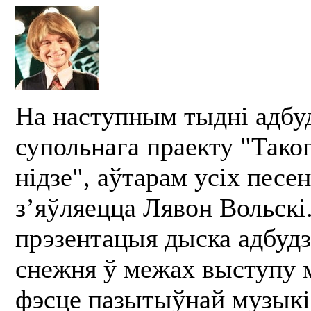
На наступным тыдні адбуд
супольнага праекту "Тако
нідзе", аўтарам усіх песен
з’яўляецца Лявон Вольскі
прэзентацыя дыска адбудз
снежня ў межах выступу 
фэсце пазытыўнай музыкі