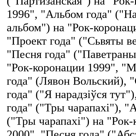
("Партизанская") на "Рок
1996", "Альбом года" ("Н
альбом") на "Рок-коронац
"Проект года" ("Сьвяты в
"Песня года" ("Паветраны
"Рок-коронации 1999", "
года" (Лявон Вольский), 
года" ("Я нарадзіўся тут")
года" ("Тры чарапахі"), "
("Тры чарапахі") на "Рок
2000", "Песня года" ("Абс