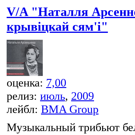
V/A "Наталля Арсенне
крывіцкай сям'і"
оценка:
7,00
релиз:
июль
,
2009
лейбл:
BMA Group
Музыкальный трибьют бе