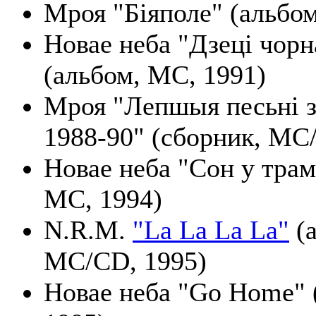
Мроя "Біяполе" (альбом
Новае неба "Дзеці чорн
(альбом, МС, 1991)
Мроя "Лепшыя песьні з
1988-90" (сборник, МС
Новае неба "Сон у трам
МС, 1994)
N.R.M.
"La La La La"
(а
MC/CD, 1995)
Новае неба "Go Home" 