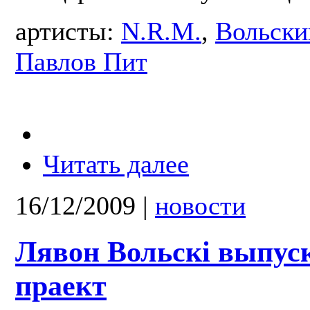
артисты:
N.R.M.
,
Вольски
Павлов Пит
Читать далее
16/12/2009
|
новости
Лявон Вольскі выпус
праект