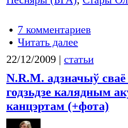
7 комментариев
Читать далее
22/12/2009
|
статьи
N.R.M. адзначыў сваё 
годзьдзе калядным а
канцэртам (+фота)