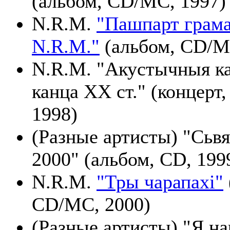
(альбом, CD/MC, 1997)
N.R.M.
"Пашпарт грама
N.R.M."
(альбом, CD/M
N.R.M. "Акустычныя к
канца XX ст." (концерт
1998)
(Разные артисты) "Сьв
2000" (альбом, CD, 199
N.R.M.
"Тры чарапахі"
CD/MC, 2000)
(Разные артисты) "Я на