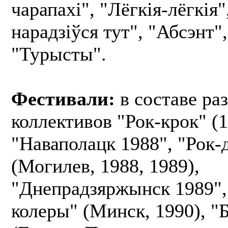
чарапахі", "Лёгкія-лёгкія"
нарадзіўся тут", "Абсэнт",
"Турысты".
Фестивали:
в составе ра
коллективов "Рок-крок" (1
"Наваполацк 1988", "Рок-
(Могилев, 1988, 1989),
"Днепрадзяржынск 1989",
колеры" (Минск, 1990), "