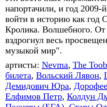
напортачили, и год 2009-
войти в историю как год 
Кролика. Волшебного. От 
вздрогнул весь просвеще
музыкой мир".
артисты:
Nevma
,
The Toob
билета
,
Вольский Лявон
,
Демидович Юра
,
Дорофее
Елфимов Петр
,
Колдун Д
Песняры (БГА)
,
Стары Ол