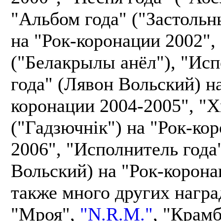
"Альбом года" ("Застольн
на "Рок-коронации 2002",
("Белакрылы анёл"), "Ис
года" (Лявон Вольский) на
коронации 2004-2005", "Х
("Гадзючнік") на "Рок-ко
2006", "Исполнитель года
Вольский) на "Рок-корона
также много других награ
"Мроя",
"N.R.M."
, "Крам