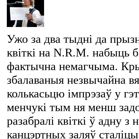
Ужо за два тыдні да прыз
квіткі на N.R.M. набыць 
фактычна немагчыма. Кр
збалаваныя незвычайна вя
колькасьцю імпрэзаў у гэ
менчукі тым ня менш зад
разабралі квіткі ў адну з
канцэртных заляў сталіцы