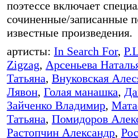
поэтессе включает специ
сочиненные/записанные п
известные произведения.
артисты:
In Search For
,
P.
Zigzag
,
Арсеньева Наталь
Татьяна
,
Внуковская Алес
Лявон
,
Голая манашка
,
Да
Зайченко Владимир
,
Мата
Татьяна
,
Помидоров Алек
Растопчин Александр
,
Рос