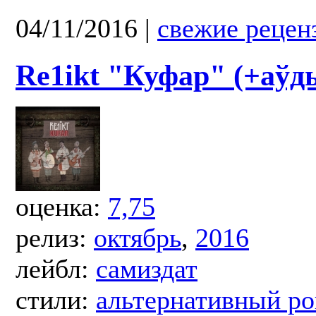
04/11/2016
|
свежие рецен
Re1ikt "Куфар" (+аўд
оценка:
7,75
релиз:
октябрь
,
2016
лейбл:
самиздат
стили:
альтернативный ро