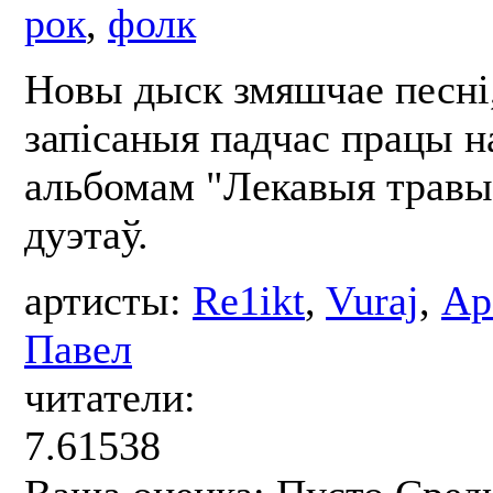
рок
,
фолк
Новы дыск змяшчае песні
запісаныя падчас працы н
альбомам "Лекавыя травы"
дуэтаў.
артисты:
Re1ikt
,
Vuraj
,
Ар
Павел
читатели:
7.61538