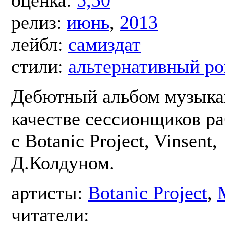
оценка:
5,50
релиз:
июнь
,
2013
лейбл:
самиздат
стили:
альтернативный ро
Дебютный альбом музыкан
качестве сессионщиков р
с Botanic Project, Vinsent,
Д.Колдуном.
артисты:
Botanic Project
,
читатели: