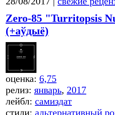
28/08/2017
|
свежие рецен
Zero-85 "Turritopsis N
(+аўдыё)
оценка:
6,75
релиз:
январь
,
2017
лейбл:
самиздат
стили:
альтернативный ро