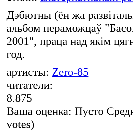
Дэбютны (ён жа развітал
альбом пераможцаў "Басо
2001", праца над якім цяг
год.
артисты:
Zero-85
читатели:
8.875
Ваша оценка:
Пусто
Сред
votes)