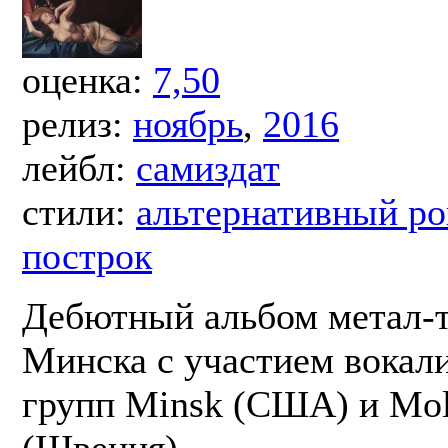
оценка:
7,50
релиз:
ноябрь
,
2016
лейбл:
самиздат
стили:
альтернативный ро
построк
Дебютный альбом метал-т
Минска с участием вокал
групп Minsk (США) и Mo