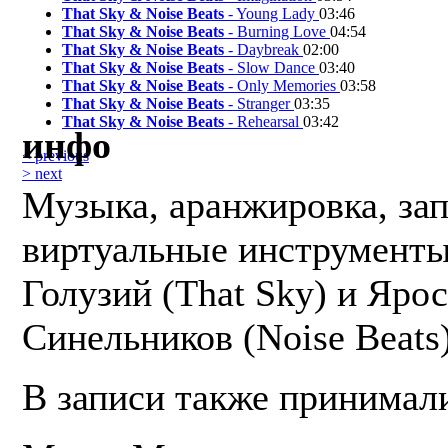
That Sky & Noise Beats
- Young Lady
03:46
That Sky & Noise Beats
- Burning Love
04:54
That Sky & Noise Beats
- Daybreak
02:00
That Sky & Noise Beats
- Slow Dance
03:40
That Sky & Noise Beats
- Only Memories
03:58
That Sky & Noise Beats
- Stranger
03:35
That Sky & Noise Beats
- Rehearsal
03:42
инфо
< previous
> next
Музыка, аранжировка, зап
виртуальные инструменты
Голузий (That Sky) и Яро
Синельников (Noise Beats)
В записи также принимали