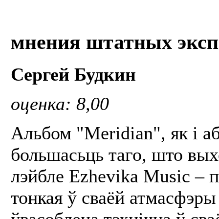
мнения штатных эксп
Сергей Будкин
оценка: 8,00
Альбом "Мeridian", як і 
большасьць таго, што вых
лэйбле Ezhevika Music – п
тонкая ў сваёй атмасфэры 
ўвасоблена тэхнічна ў сва