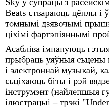
Sky ў супрацы з расейскі
Beats ствараюць цёплы і 
томнымі дзявочымі прыш
ціхімі фартэпіяннымі пр
Асабліва імпануюць гэты
прыбраць уяўныя сьцены 
і электроннай музыкай, ка
сьціхаюць біты і рэй вяд
інструмэнт (найлепшыя г
ілюстрацыі – трэкі "Under