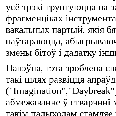
усё трэкі грунтуюцца на 
фрагменціках інструмент
вакальных партый, якія б
паўтараюцца, абыгрываюч
змены бітоў і дадатку інш
Напэўна, гэта зроблена св
такі шлях развіцця апраўд
("Imagination","Daybreak")
абмежаванне ў стварэнні 
такім падыходам стамляе і 