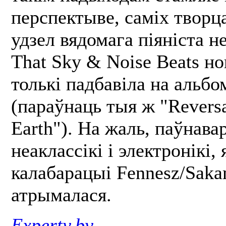
перспектыве, саміх творца
удзел вядомага піяніста 
That Sky & Noise Beats но
толькі падбавіла на альбо
(параўнаць тыя ж "Reversa
Earth"). На жаль, паўнава
неаклассікі і электронікі, 
калабарацыі Fennesz/Saka
атрымалася.
Experty.by