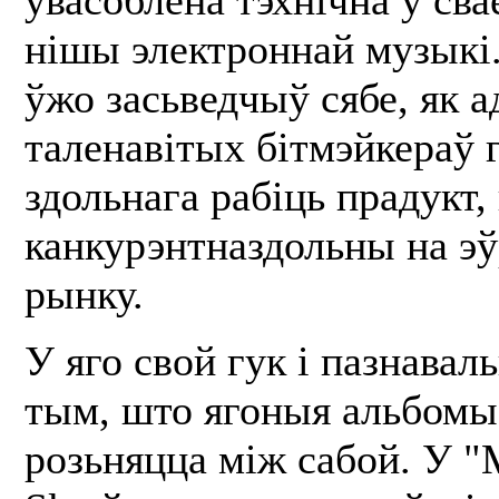
нішы электроннай музыкі.
ўжо засьведчыў сябе, як а
таленавітых бітмэйкераў г
здольнага рабіць прадукт
канкурэнтназдольны на э
рынку.
У яго свой гук і пазнавал
тым, што ягоныя альбомы
розьняцца між сабой. У "М