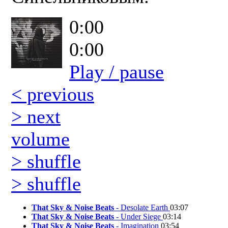
0:00
0:00
Play / pause
< previous
> next
volume
> shuffle
> shuffle
That Sky & Noise Beats
- Desolate Earth
03:07
That Sky & Noise Beats
- Under Siege
03:14
That Sky & Noise Beats
- Imagination
03:54