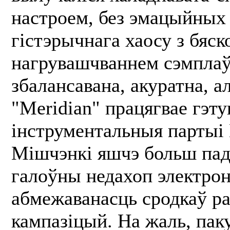
настроем, без эмацыйных 
гістэрычнага хаосу з бяс
нагрувашчваннем сэмплаў.
збалансавана, акуратна, а
"Meridian" працягвае гэту
інструментальныя парты
Мішчэнкі яшчэ больш пад
галоўны недахоп электрон
абмежаванасць сродкаў ра
кампазіцый. На жаль, пак