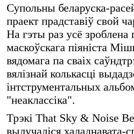
Супольны беларуска-расе
праект прадставіў свой ч
На гэты раз усё зроблена
маскоўскага піяніста Мі
вядомага па сваіх саўндт
вялізнай колькасці выдад
інтструментальных альбом
"неаклассіка".
Трэкі That Sky & Noise Be
вылучаліся халаднавата-