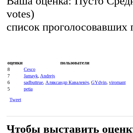
Ваша оценка:
Пусто
Сред
votes)
список проголосовавших 
оценки
пользователи
8
Cesco
7
Jamayk
,
Andrejs
6
sadbuttrue
,
Аляксандр Кавалевіч
,
GYdvin
,
viromant
5
petia
Tweet
Чтобы выставить оценк