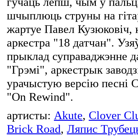
гучаць лепш, чым у пальца
шчыплюць струны на гіта
жартуе Павел Кузюковіч, 
аркестра "18 датчан". Уз
прыклад суправаджэнне д
"Грэмі", аркестрык заводз
урачыстую версію песні C
"On Rewind".
артисты:
Akute
,
Clover Cl
Brick Road
,
Ляпис Трубец