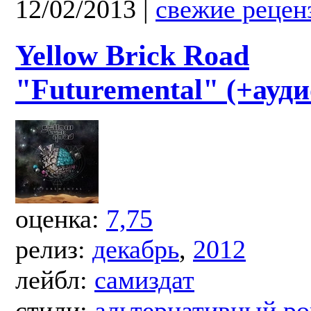
12/02/2013
|
свежие рецен
Yellow Brick Road
"Futuremental" (+ауди
оценка:
7,75
релиз:
декабрь
,
2012
лейбл:
самиздат
стили:
альтернативный ро