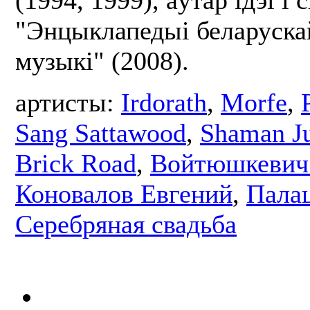
(1994, 1999), аўтар ідэі і 
"Энцыклапедыі беларуска
музыкі" (2008).
артисты:
Irdorath
,
Morfe
,
Sang Sattawood
,
Shaman J
Brick Road
,
Войтюшкевич
Коновалов Евгений
,
Пала
Серебряная свадьба