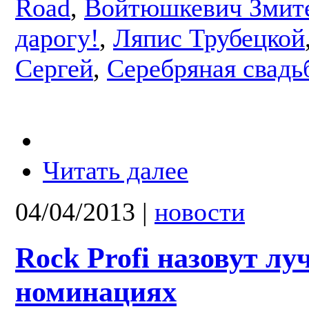
Road
,
Войтюшкевич Змит
дарогу!
,
Ляпис Трубецкой
Сергей
,
Серебряная свадь
Читать далее
04/04/2013
|
новости
Rock Profi назовут лу
номинациях