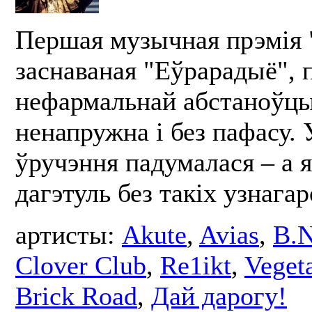
Першая музычная прэмія 
заснаваная "Еўрарадыё", 
нефармальнай абстаноўцы
ненапружна і без пафасу.
ўручэння падумалася – а 
дагэтуль без такіх узнага
артисты:
Akute
,
Avias
,
B.N
Clover Club
,
Re1ikt
,
Veget
Brick Road
,
Дай дарогу!