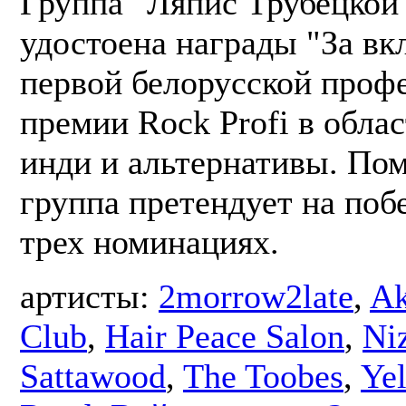
Группа "Ляпис Трубецкой"
удостоена награды "За вк
первой белорусской проф
премии Rock Profi в облас
инди и альтернативы. По
группа претендует на поб
трех номинациях.
артисты:
2morrow2late
,
Ak
Club
,
Hair Peace Salon
,
Ni
Sattawood
,
The Toobes
,
Ye