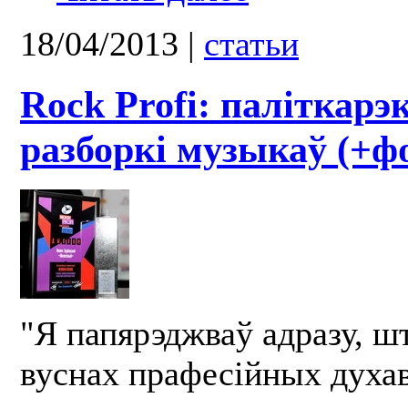
18/04/2013
|
статьи
Rock Profi: паліткар
разборкі музыкаў (+ф
"Я папярэджваў адразу, ш
вуснах прафесійных духав