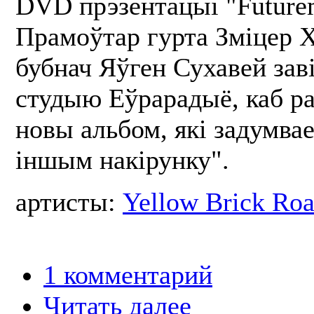
DVD прэзентацыі "Futurem
Прамоўтар гурта Зміцер 
бубнач Яўген Сухавей заві
студыю Еўрарадыё, каб ра
новы альбом, які задумвае
іншым накірунку".
артисты:
Yellow Brick Ro
1 комментарий
Читать далее