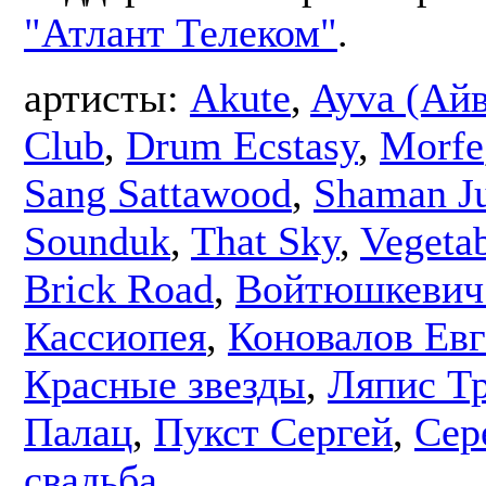
"Атлант Телеком"
.
артисты:
Akute
,
Ayva (Айв
Club
,
Drum Ecstasy
,
Morfe
Sang Sattawood
,
Shaman J
Sounduk
,
That Sky
,
Vegeta
Brick Road
,
Войтюшкевич
Кассиопея
,
Коновалов Ев
Красные звезды
,
Ляпис Т
Палац
,
Пукст Сергей
,
Сер
свадьба