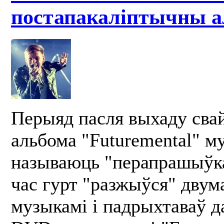
постапакаліптычны а
Перыяд пасля выхаду сва
альбома "Futuremental" м
называюць "перапрашыўка
час гурт "разжыўся" двум
музыкамі і падрыхтаваў д