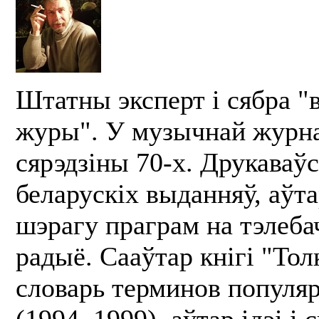
Штатны эксперт і сябра "в
журы". У музычнай журн
сярэдзіны 70-х. Друкаваў
беларускіх выданняў, аўта
шэрагу праграм на тэлебач
радыё. Сааўтар кнігі "То
словарь терминов популя