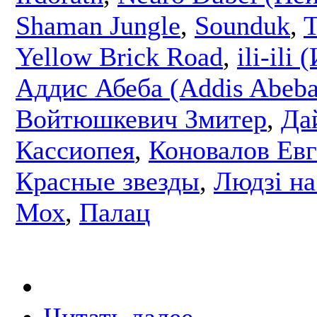
Shaman Jungle
,
Sounduk
,
T
Yellow Brick Road
,
ili-ili
Аддис Абеба (Addis Abeba
Войтюшкевич Змитер
,
Да
Кассиопея
,
Коновалов Ев
Красные звезды
,
Людзі на
Мох
,
Палац
Читать далее