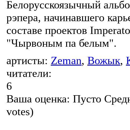
Белорусскоязычный альб
рэпера, начинавшего карь
составе проектов Imperato
"Чырвоным па белым".
артисты:
Zeman
,
Вожык
,
читатели:
6
Ваша оценка:
Пусто
Сред
votes)