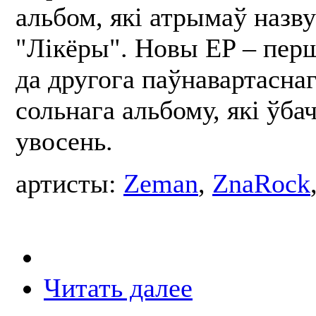
альбом, які атрымаў назву
"Лікёры". Новы EP – пер
да другога паўнавартасна
сольнага альбому, які ўба
увосень.
артисты:
Zeman
,
ZnaRock
Читать далее