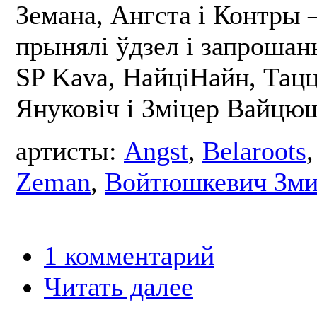
Земана, Ангста і Контры –
прынялі ўдзел і запрошан
SP Kava, НайціНайн, Тац
Януковіч і Зміцер Вайцюш
артисты:
Angst
,
Belaroots
Zeman
,
Войтюшкевич Зми
1 комментарий
Читать далее