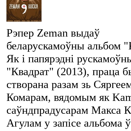
Рэпер Zeman выдаў
беларускамоўны альбом "
Як і папярэдні рускамоўн
"Квадрат" (2013), праца 
створана разам зь Сяргее
Комарам, вядомым як Ka
саўндпрадусарам Макса К
Агулам у запісе альбома ў