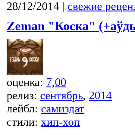
28/12/2014
|
свежие рецен
Zeman "Коска" (+аўд
оценка:
7,00
релиз:
сентябрь
,
2014
лейбл:
самиздат
стили:
хип-хоп