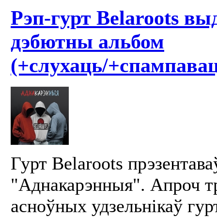
Рэп-гурт Belaroots вы
дэбютны альбом
(+слухаць/+спампавац
Гурт Belaroots прэзентава
"Аднакарэнныя". Апроч т
асноўных удзельнікаў гур