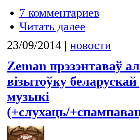
7 комментариев
Читать далее
23/09/2014
|
новости
Zeman прэзэнтаваў ал
візытоўку беларускай 
музыкі
(+слухаць/+спампавац