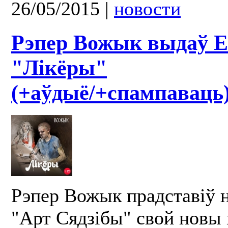
26/05/2015
|
новости
Рэпер Вожык выдаў 
"Лікёры"
(+аўдыё/+спампаваць
Рэпер Вожык прадставіў н
"Арт Сядзібы" свой новы 