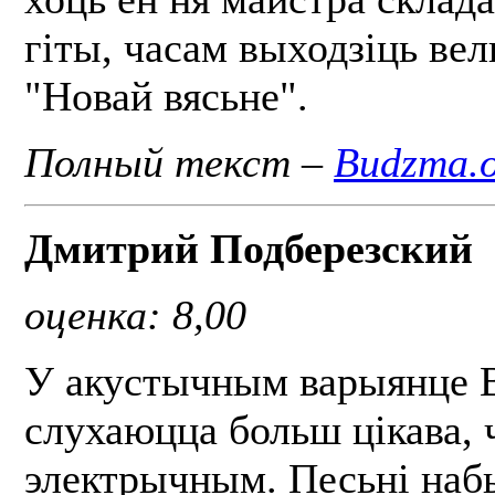
гіты, часам выходзіць вел
"Новай вясьне".
Полный текст –
Budzma.
Дмитрий Подберезский
оценка: 8,00
У акустычным варыянце В
слухаюцца больш цікава, 
электрычным. Песьні наб