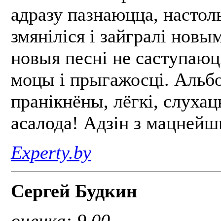
адразу пазнаюцца, настол
змяніліся і зайгралі новы
новыя песні не саступаюц
моцы і прыгажосці. Альбо
пранікнёны, лёгкі, слухаць
асалода! Адзін з мацнейшы
Experty.by
Сергей Будкин
оценка: 9,00