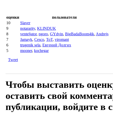
оценки
пользователи
10
Slaver
9
notararity
,
KLINDUK
8
venteljator
,
ngoro
,
GYdvin
,
BigBadaBoom4ik
,
Andrejs
7
Jamayk
,
Cesco
,
ToT
,
viromant
6
trugenik sela
,
Евгений Долгих
5
mooner
,
kochegar
Tweet
Чтобы выставить оценк
оставить свой коммента
публикации, войдите в 