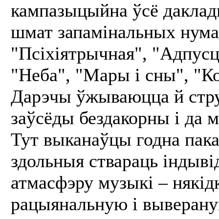
кампазыцыйна ўсё даклад
шмат запамінальных нума
"Псіхіятрычная", "Адпусці
"Неба", "Мары і сны", "Ко
Дарэчы ўжываюцца й стру
заўсёды бездакорны і да 
Тут выканаўцы годна пака
здольныя ствараць індыв
атмасфэру музыкі – някід
рацыянальную і выверану