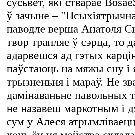
сусьвет, які стварае Bosa
ў зачыне – "Псыхіятрычна
паводле верша Анатоля Сы
твор трапляе ў сэрца, то 
адарвешся ад гэтых карцін
паўстаюць на мяжы сну і 
трызненьня і мараў. Не з
дамінаваньне павольных т
не назавеш маркотным і 
сум у Алеся атрымліваецц
хоць ён ня майстра склад