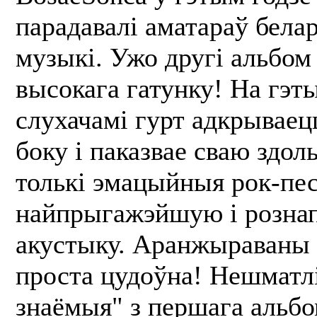
парадавалі аматараў бела
музыкі. Ужо другі альбом 
высокага гатунку! На гэты
слухачамі гурт адкрываец
боку і паказвае сваю здол
толькі эмацыйныя рок-песн
найпрыгажэйшую і розна
акустыку. Аранжыраваны 
проста цудоўна! Нешматлі
знаёмыя" з першага альбо