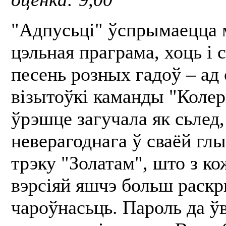
"Адпусьці" ўспрымаецца 
цэльная праграма, хоць і 
песень розных гадоў – ад
візытоўкі каманды "Колер
ўрэшце загучала як сьлед,
неверагоднага ў сваёй глы
трэку "Золатам", што з к
вэрсіяй яшчэ больш раск
чароўнасьць. Пароль да ў