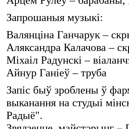
Запрошаныя музыкі:
Валянціна Ганчарук – ск
Аляксандра Калачова – с
Міхаіл Радунскі – віаланч
Айнур Ганіеў – труба
Запіс быў зроблены ў фарм
выканання на студыі мінс
Радыё".
Звядзенне, майстэрынг – 