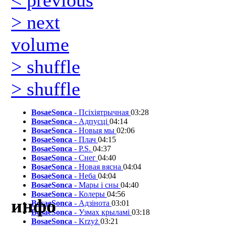
> next
volume
> shuffle
> shuffle
BosaeSonca
- Псіхіятрычная
03:28
BosaeSonca
- Адпусці
04:14
BosaeSonca
- Новыя мы
02:06
BosaeSonca
- Плач
04:15
BosaeSonca
- P.S.
04:37
BosaeSonca
- Снег
04:40
BosaeSonca
- Новая вясна
04:04
BosaeSonca
- Неба
04:04
BosaeSonca
- Мары і сны
04:40
BosaeSonca
- Колеры
04:56
инфо
BosaeSonca
- Адзінота
03:01
BosaeSonca
- Узмах крыламі
03:18
BosaeSonca
- Krzyż
03:21