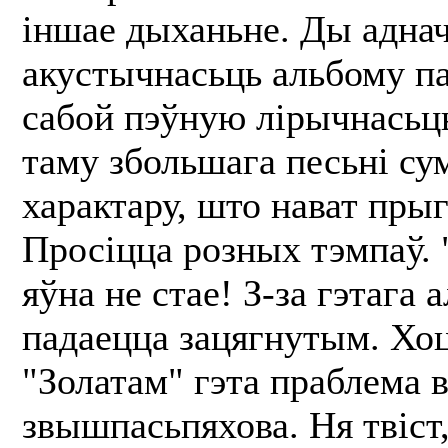
іншае дыханьне. Ды адна
акустычнасьць альбому па
сабой пэўную лірычнасьць
таму збольшага песьні су
характару, што нават прыг
Просіцца розных тэмпаў. "
яўна не стае! З-за гэтага 
падаецца зацягнутым. Хоц
"Золатам" гэта праблема
звышпасьпяхова. Ня твіст