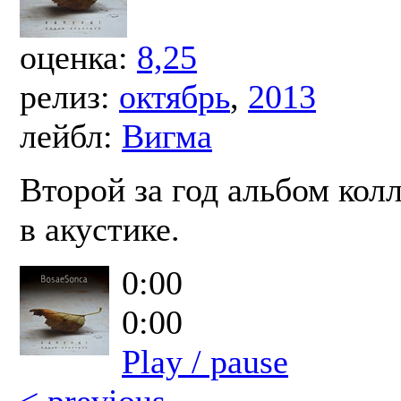
оценка:
8,25
релиз:
октябрь
,
2013
лейбл:
Вигма
Второй за год альбом кол
в акустике.
0:00
0:00
Play / pause
< previous