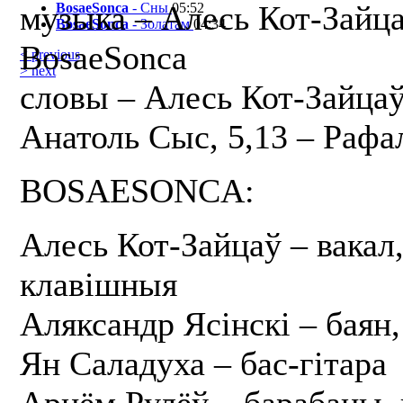
музыка – Алесь Кот-Зайца
BosaeSonca
- Сны
05:52
BosaeSonca
- Золатам
04:34
BosaeSonca
< previous
> next
словы – Алесь Кот-Зайцаў,
Анатоль Сыс, 5,13 – Рафа
BOSAESONCA:
Алесь Кот-Зайцаў – вакал,
клавішныя
Аляксандр Ясінскі – баян
Ян Саладуха – бас-гітара
Арцём Рулёў – барабаны, 