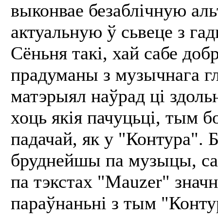
выконвае безаблічную аль
актуальную ў сьвеце з гад
Сёньня такі, хай сабе доб
прадуманы з музычнага г
матэрыял наўрад ці здоль
хоць якія пачуцьці, тым б
падачай, як у "Контура". 
бруднейшы па музыцы, с
па тэкстах "Mauzer" знач
параўнаньні з тым "Конту