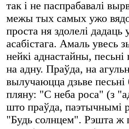
так і не паспрабавалі выр
межы тых самых ужо вядо
проста ня здолелі дадаць 
асабістага. Амаль увесь 
нейкі аднастайны, песьні
на адну. Праўда, на агул
вылучаюцца дзьве песьні 
пляну: "С неба роса" (з "
што праўда, паэтычнымі 
"Будь солнцем". Рэшта ж 