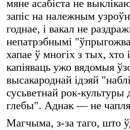
мяне асабіста не выклікаю
запіс на належным узроўн
годнае, і вакал не раздра
непатрэбнымі "ўпрыгожва
хапае ў многіх з тых, хто
капіяваць ужо вядомыя ўз
высакароднай ідэяй "наблі
сусьветнай рок-культуры 
глебы". Аднак — не чапля
Магчыма, з-за таго, што ў