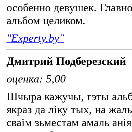
особенно девушек. Главно
альбом целиком.
"Experty.by"
Дмитрий Подберезский
оценка: 5,00
Шчыра кажучы, гэты аль
якраз да ліку тых, на жаль
сваім зьместам амаль ані