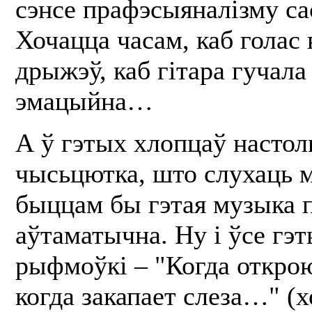
сэнсе прафэсыяналізму са
Хочацца часам, каб голас 
дрыжэў, каб гітара гучал
эмацыйна…
А ў гэтых хлопцаў настол
чысьцютка, што слухаць 
быццам бы гэтая музыка 
аўтаматычна. Ну і ўсе гэ
рыфмоўкі – "Когда открою
когда закапает слеза…" (