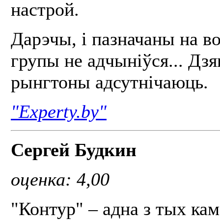
настрой.
Дарэчы, і пазначаны на в
групы не адчыніўся... Дзя
рынгтоны адсутнічаюць.
"Experty.by"
Сергей Будкин
оценка: 4,00
"Контур" – адна з тых ка