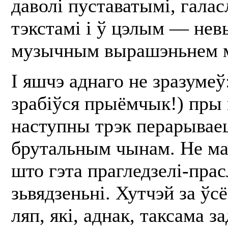
даволі пуставатымі, гала
тэкстамі і ў цэлым — не
музычным вырашэньнем м
І яшчэ аднаго не зразумеў
зрабіўся прыёмчык!) пры 
наступны трэк перарывае
брутальным чынам. Не ма
што гэта прагледзелі-пра
зьвядзеньні. Хутчэй за ўс
ляп, які, аднак, таксама з