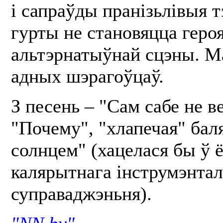
і сапраўды пранізьлівыя т
гурты не становяцца геро
альтэрнатыўнай сцэны. М
адных шэрагоўцаў.
З песень – "Сам сабе не в
"Почему", "хлапечая" бал
солнцем" (хацелася бы ў 
калярытнага інструмэнтал
суправаджэньня).