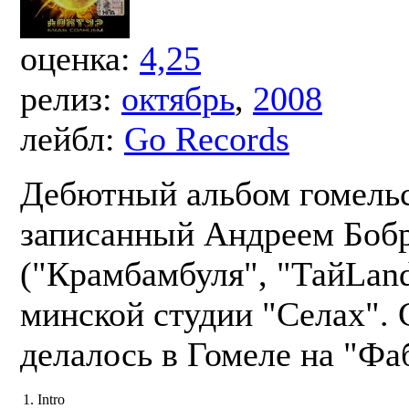
оценка:
4,25
релиз:
октябрь
,
2008
лейбл:
Go Records
Дебютный альбом гомельс
записанный Андреем Боб
("Крамбамбуля", "ТайLand
минской студии "Селах". 
делалось в Гомеле на "Фаб
1. Intro