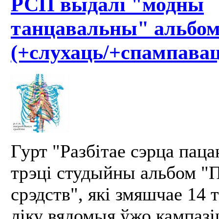
РСП выдалі "модны
танцавальны" альбо
(+слухаць/+cпампавац
Гурт "Разбітае сэрца пац
трэці студыйны альбом "
срэдств", які змяшчае 14 
ліку вядомыя ўжо кампазі