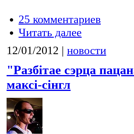
25 комментариев
Читать далее
12/01/2012
|
новости
"Разбітае сэрца паца
максі-сінгл