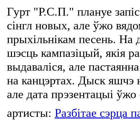
Гурт "Р.С.П." плануе запіс
сінгл новых, але ўжо вяд
прыхільнікам песень. На 
шэсць кампазіцый, якія р
выдаваліся, але пастаянна
на канцэртах. Дыск яшчэ 
але дата прэзентацыі ўжо 
артисты:
Разбітае сэрца п