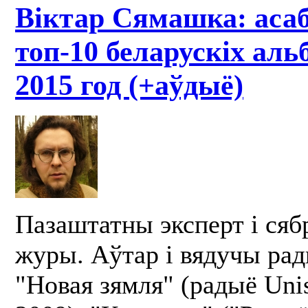
Віктар Сямашка: аса
топ-10 беларускіх аль
2015 год (+аўдыё)
Пазаштатны эксперт і сябр
журы. Аўтар і вядучы ра
"Новая зямля" (радыё Unis