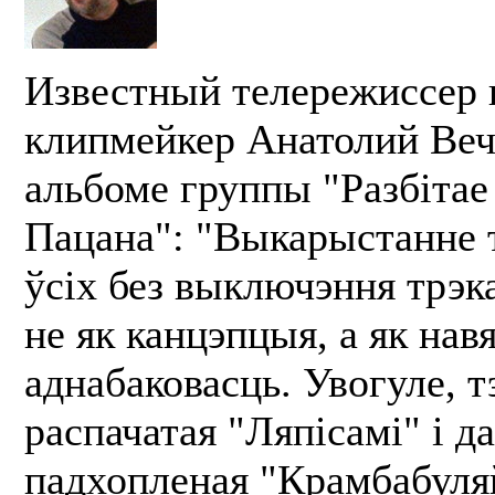
Известный телережиссер 
клипмейкер Анатолий Веч
альбоме группы "Разбітае
Пацана": "Выкарыстанне т
ўсіх без выключэння трэк
не як канцэпцыя, а як навя
аднабаковасць. Увогуле, т
распачатая "Ляпісамі" і д
падхопленая "Крамбабуля