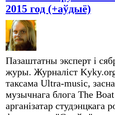
2015 год (+аўдыё)
Пазаштатны эксперт і сябр
журы. Журналіст Kyky.or
таксама Ultra-music, засн
музычнага блога The Boat
арганізатар студэнцкага р