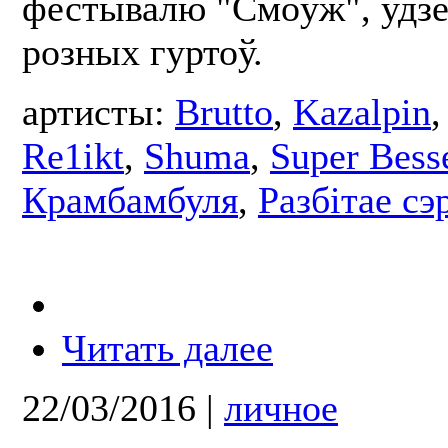
фестывалю "Смоўж", удзе
розных гуртоў.
артисты:
Brutto
,
Kazalpin
Re1ikt
,
Shuma
,
Super Bess
Крамбамбуля
,
Разбітае сэ
Читать далее
22/03/2016
|
личное