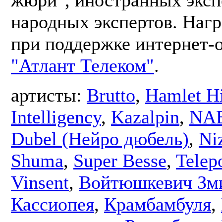
жюри", иностранных эксп
народных экспертов. Наг
при поддержке интернет-
"Атлант Телеком"
.
артисты:
Brutto
,
Hamlet H
Intelligency
,
Kazalpin
,
NA
Dubel (Нейро дюбель)
,
Ni
Shuma
,
Super Besse
,
Telep
Vinsent
,
Войтюшкевич Зм
Кассиопея
,
Крамбамбуля
,