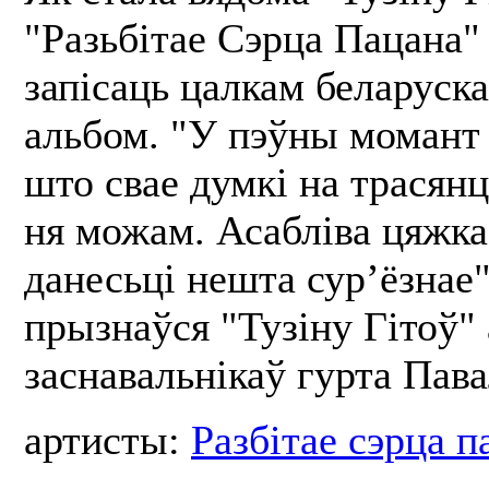
"Разьбітае Сэрца Пацана
запісаць цалкам беларус
альбом. "У пэўны момант 
што свае думкі на трасян
ня можам. Асабліва цяжка
данесьці нешта сур’ёзнае"
прызнаўся "Тузіну Гітоў" 
заснавальнікаў гурта Пава
артисты:
Разбітае сэрца п