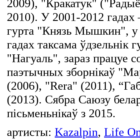
2009), "Кракатук" ("Радыё
2010). У 2001-2012 гадах
гурта "Князь Мышкин", у
гадах таксама ўдзельнік г
"Нагуаль", зараз працуе с
паэтычных зборнікаў "Ма
(2006), "Rera" (2011), “Га
(2013). Сябра Саюзу бела
пісьменьнікаў з 2015.
артисты:
Kazalpin
,
Life O