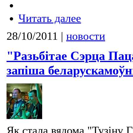
Читать далее
28/10/2011
|
новости
"Разьбітае Сэрца Пац
запіша беларускамоў
Як стала вядома "Тузіну Г