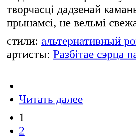
творчасці дадзенай каман
прынамсі, не вельмі свеж
стили:
альтернативный ро
артисты:
Разбітае сэрца п
Читать далее
1
2