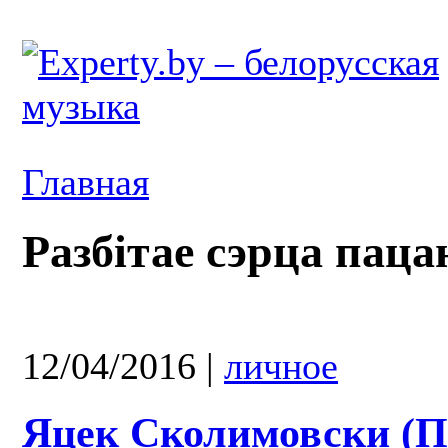
Главная
Разбітае сэрца паца
12/04/2016
|
личное
Яцек Сколимовски (П