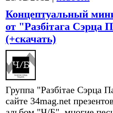
Концептуальный мин
от "Разбітага Сэрца 
(+скачать)
Группа "Разбітае Сэрца П
сайте 34mag.net презенто
альбом "Ч/Б", многие пес