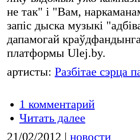
не так" і "Вам, наркаман
запіс дыска музыкі "адбіва
дапамогай краўдфандынг
платформы Ulej.by.
артисты:
Разбітае сэрца п
1 комментарий
Читать далее
21/02/2012
|
новости