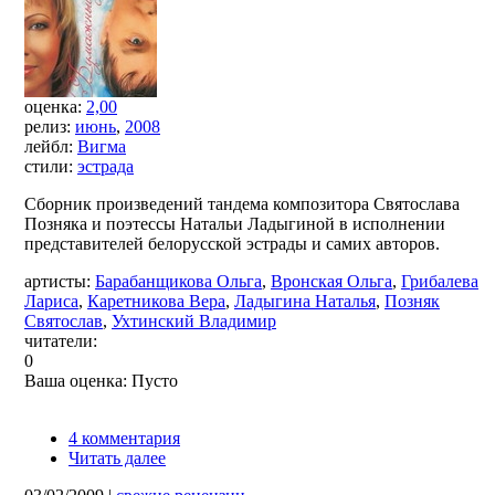
оценка:
2,00
релиз:
июнь
,
2008
лейбл:
Вигма
стили:
эстрада
Сборник произведений тандема композитора Святослава
Позняка и поэтессы Натальи Ладыгиной в исполнении
представителей белорусской эстрады и самих авторов.
артисты:
Барабанщикова Ольга
,
Вронская Ольга
,
Грибалева
Лариса
,
Каретникова Вера
,
Ладыгина Наталья
,
Позняк
Святослав
,
Ухтинский Владимир
читатели:
0
Ваша оценка:
Пусто
4 комментария
Читать далее