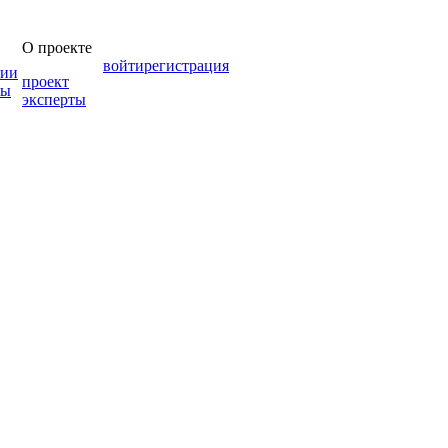
О проекте
войти
регистрация
зии
проект
мы
эксперты