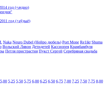
014 год (+аудио)
опедия"
2011 год (+аўдыё)
.
Naka
Neuro Dubel (Нейро дюбель)
Port Mone
Re1ikt
Shuma
р
Вольский Лявон
Детидетей
Кассиопея
Крамбамбуля
ры
Петля пристрастия
Пукст Сергей
Серебряная свадьба
5,00
5,25
5,50
5,75
6,00
6,25
6,50
6,75
7,00
7,25
7,50
7,75
8,00