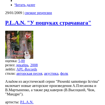
Читать далее
29/01/2009
|
свежие рецензии
P.L.A.N. "У пошуках страчанага"
оценка:
5,00
релиз:
декабрь
,
2008
лейбл:
APL-Records
стили:
авторская песня
,
акустика
,
фолк
Альбом из акустической серии "Piosenki samotnego licvina"
включает новые авторские произведения А.Плесанова и
В.Мартыненко, а также ряд каверов (В.Высоцкий, Чиж,
"Мандри").
артисты:
P.L.A.N.