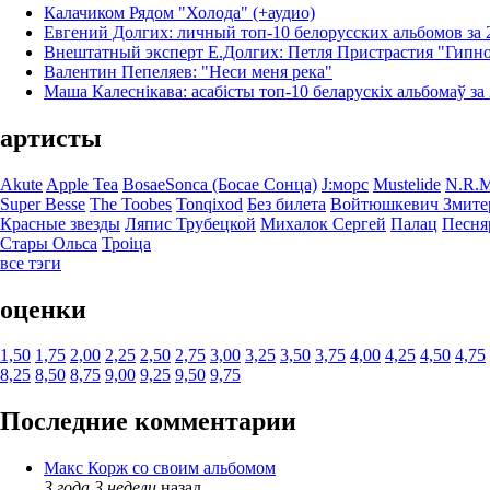
Калачиком Рядом "Холода" (+аудио)
Евгений Долгих: личный топ-10 белорусских альбомов за 2
Внештатный эксперт Е.Долгих: Петля Пристрастия "Гипн
Валентин Пепеляев: "Неси меня река"
Маша Калеснікава: асабісты топ-10 беларускіх альбомаў за 
артисты
Akute
Apple Tea
BosaeSonca (Босае Сонца)
J:морс
Mustelide
N.R.M
Super Besse
The Toobes
Tonqixod
Без билета
Войтюшкевич Змите
Красные звезды
Ляпис Трубецкой
Михалок Сергей
Палац
Песня
Стары Ольса
Троіца
все тэги
оценки
1,50
1,75
2,00
2,25
2,50
2,75
3,00
3,25
3,50
3,75
4,00
4,25
4,50
4,75
8,25
8,50
8,75
9,00
9,25
9,50
9,75
Последние комментарии
Макс Корж со своим альбомом
3 года 3 недели
назад