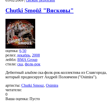
03/02/2009
|
свежие рецензии
Chutki Smoūž "Вясковы"
оценка:
6,50
релиз:
декабрь
,
2008
лейбл:
BMA Group
стили:
ска
,
фолк-рок
Дебютный альбом ска-фолк-рок-коллектива из Славгорода,
который продюсирует Андрей Половченя ("Osimira").
артисты:
Chutki Smouz
,
Osimira
читатели:
0
Ваша оценка:
Пусто