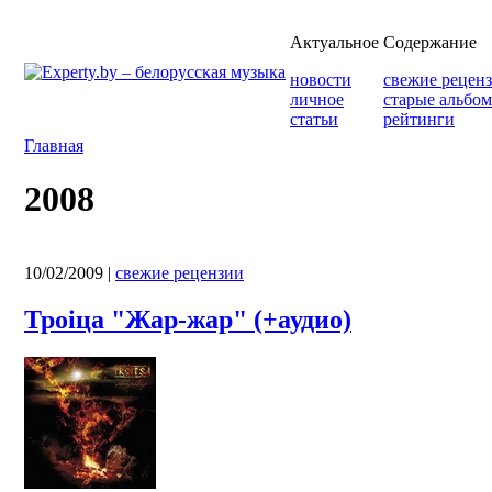
Актуальное
Содержание
новости
свежие рецен
личное
старые альбо
статьи
рейтинги
Главная
2008
10/02/2009
|
свежие рецензии
Троіца "Жар-жар" (+аудио)