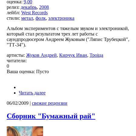
оценка:
9,00
релиз:
декабрь
,
2008
лейбл:
West Records
стили:
метал
,
фолк
,
электроника
Альбом экспериментов с тяжелым звуком и электроникой,
который стал результатом трех лет работы с
саундпродюсером Андреем Жуковым ("Ляпис Трубецкой",
"ТТ-34").
артисты:
Жуков Андрей
,
Кирчук Иван
,
Троіца
читатели:
0
Ваша оценка:
Пусто
Читать далее
06/02/2009
|
свежие рецензии
Сборник "Бумажный рай"