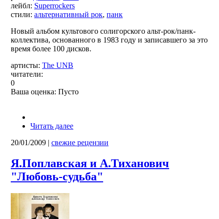
лейбл:
Superrockers
стили:
альтернативный рок
,
панк
Новый альбом культового солигорского альт-рок/панк-
коллектива, основанного в 1983 году и записавшего за это
время более 100 дисков.
артисты:
The UNB
читатели:
0
Ваша оценка:
Пусто
Читать далее
20/01/2009
|
свежие рецензии
Я.Поплавская и А.Тиханович
"Любовь-судьба"