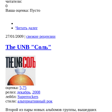
читатели:
0
Ваша оценка:
Пусто
Читать далее
27/01/2009
|
свежие рецензии
The UNB "Соль"
оценка:
5,75
релиз:
декабрь
,
2008
лейбл:
Superrockers
стили:
альтернативный рок
Второй из пары новых альбомов группы, вышедших