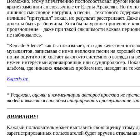
Возможно, этому впечатлению поспособствовал другой нюанс
яркие) заменили англоязычные от Елены Аракелян. Но их по
лишился смысловой нагрузки, а песни – текстового содержан
излишне "притушил" вокал, но результат расстраивает. Даже
должны быть разборчивы. Хотя бы на уровне припевов и клю
произношение – даже при такой слышимости вокала периоди
не наблюдалось.
"Remade Silence" как бы показывает, что для качественного 
музыкантов, записывая с ними неплохие песни на хорошей сту
но им ощутимо не хватает какого-то системного взгляда на в
нужен интересный аранжировщик или саундпродюсер. Показа
альбома, где никаких языковых проблем нет, наводят на те ж
Experty.by
* Рецензии, оценки и комментарии авторов проекта не пре
людей и являются способом инициировать прослушивание зап
ВНИМАНИЕ!
Каждый пользователь может выставить свою оценку этому ди
зарегистрированных пользователей будет вручена отдельная н