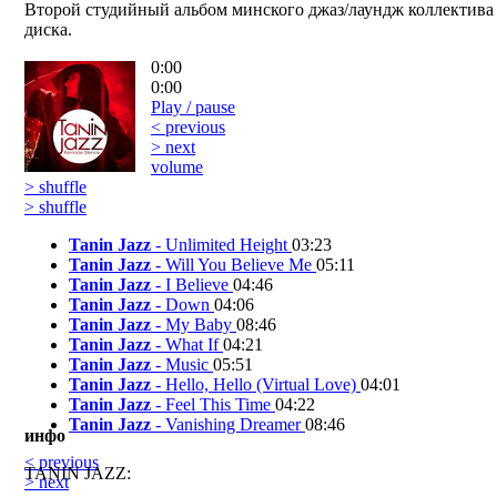
Второй студийный альбом минского джаз/лаундж коллектива
диска.
0:00
0:00
Play / pause
< previous
> next
volume
> shuffle
> shuffle
Tanin Jazz
- Unlimited Height
03:23
Tanin Jazz
- Will You Believe Me
05:11
Tanin Jazz
- I Believe
04:46
Tanin Jazz
- Down
04:06
Tanin Jazz
- My Baby
08:46
Tanin Jazz
- What If
04:21
Tanin Jazz
- Music
05:51
Tanin Jazz
- Hello, Hello (Virtual Love)
04:01
Tanin Jazz
- Feel This Time
04:22
Tanin Jazz
- Vanishing Dreamer
08:46
инфо
< previous
TANIN JAZZ:
> next