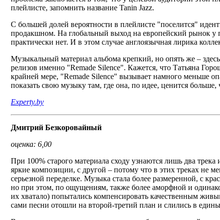
плейлисте, запомнить название Tanin Jazz.
С большей долей вероятности в плейлисте "поселится" иде
продакшном. На глобальный выход на европейский рынок у 
практически нет. И в этом случае англоязычная лирика коллек
Музыкальный материал альбома крепкий, но опять же – здес
релизов именно "Remade Silence". Кажется, что Татьяна Гор
крайней мере, "Remade Silence" вызывает намного меньше оп
показать свою музыку там, где она, по идее, ценится больше, 
Experty.by
Дмитрий Безкоровайный
оценка: 6,00
При 100% старого материала сходу узнаются лишь два трека и
яркие композиции, с другой – потому что в этих треках не 
серьезной переделке. Музыка стала более размеренной, с к
но при этом, по ощущениям, также более аморфной и одина
их хватало) попытались компенсировать качественным живы
сами песни отошли на второй-третий план и слились в един