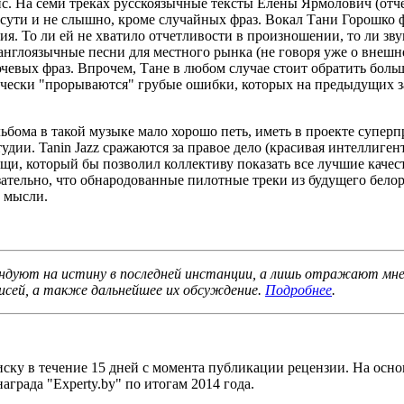
. На семи треках русскоязычные тексты Елены Ярмолович (отч
 сути и не слышно, кроме случайных фраз. Вокал Тани Горошко 
ия. То ли ей не хватило отчетливости в произношении, то ли зв
 англоязычные песни для местного рынка (не говоря уже о внешн
чевых фраз. Впрочем, Тане в любом случае стоит обратить боль
чески "прорываются" грубые ошибки, которых на предыдущих з
альбома в такой музыке мало хорошо петь, иметь в проекте супе
дии. Tanin Jazz сражаются за правое дело (красивая интеллиген
ещи, который бы позволил коллективу показать все лучшие качес
тельно, что обнародованные пилотные треки из будущего бело
е мысли.
тендуют на истину в последней инстанции, а лишь отражают мн
исей, а также дальнейшее их обсуждение.
Подробнее
.
ску в течение 15 дней с момента публикации рецензии. На осно
аграда "Experty.by" по итогам 2014 года.