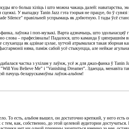
куды яго больш хіліць і што можна чакаць далей: наватарства, эк
цежкі. У выпадку Tanin Jazz гэта тэорыя не працуе, бо ў сувязі 
de Silence" правільней успрымаць як дэбютную. І тады ўсё стано
фанка, лаўнжа і поп-музыкі. Варта адзначыць, што здольнасцяў 
дно слова – прафесіяналы! Падалося, што каманда ў цяперашнім 
е слухаецца як адзінае цэлае, хутчэй атрымалася такая зборная ка
Дысгармоніі няма, паміж сабой усё стыкуецца, але нейкае агульн
дабалася частка з ухілам у лаўнж, усё ж для джаз-фанка ў Tanin J
"Will You Believe Me" і "Vanishing Dreamer". Здаецца, менавіта т
утчэй пачуць беларускамоўны лаўнж-альбом!
ло. То есть, альбом вышел, он достаточно крепкий, у него есть 
 с тем, как, собственно, до этой целевой аудитории достучаться.
ластинки нет ни одной причины зацепиться именно за нее, остав