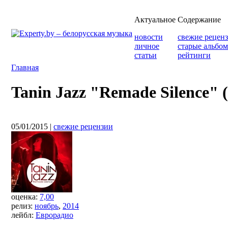
Актуальное
Содержание
новости
свежие рецен
личное
старые альбо
статьи
рейтинги
Главная
Tanin Jazz "Remade Silence" 
05/01/2015
|
свежие рецензии
оценка:
7,00
релиз:
ноябрь
,
2014
лейбл:
Еврорадио