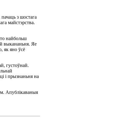
 пачаць з шостага
ага майстэрства.
што найбольш
ай выкананьня. Яе
, як яно ўсё
ай, густоўнай.
альнай
ці і прызнаньня на
ом. Апублікаваныя