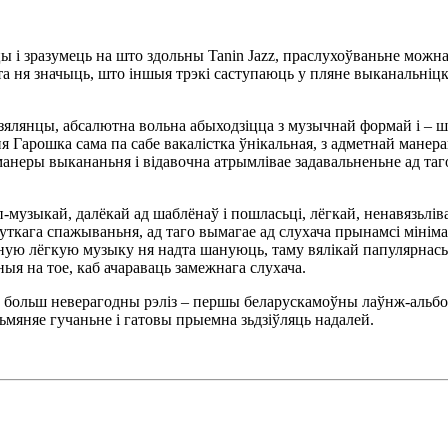
ы і зразумець на што здольны Tanin Jazz, праслухоўваньне можна
та ня значыць, што іншыя трэкі саступаюць у пляне выканальніцк
дзялянцы, абсалютна вольна абыходзіцца з музычнай формай і – 
я Гарошка сама па сабе вакалістка ўнікальная, з адметнай манер
анеры выкананьня і відавочна атрымлівае задавальненьне ад таго
п-музыкай, далёкай ад шаблёнаў і пошласьці, лёгкай, ненавязьлів
хуткага спажываньня, ад таго вымагае ад слухача прынамсі мінім
ьную лёгкую музыку ня надта шануюць, таму вялікай папулярнась
ныя на тое, каб ачараваць замежнага слухача.
шчэ больш неверагодны рэліз – першы беларускамоўны лаўнж-альб
зьмяняе гучаньне і гатовы прыемна зьдзіўляць надалей.