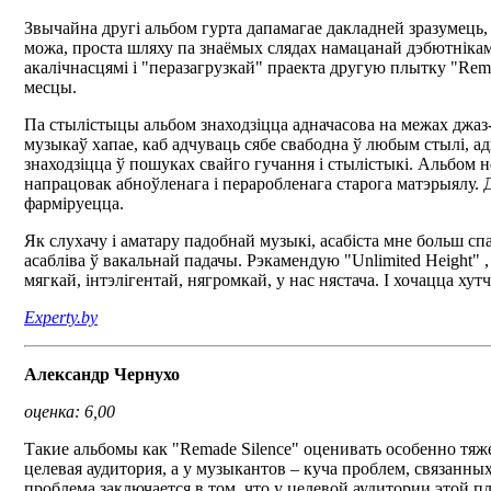
Звычайна другі альбом гурта дапамагае дакладней зразумець, 
можа, проста шляху па знаёмых слядах намацанай дэбютнікам с
акалічнасцямі і "перазагрузкай" праекта другую плытку "Rema
месцы.
Па стылістыцы альбом знаходзіцца адначасова на межах джаз-
музыкаў хапае, каб адчуваць сябе свабодна ў любым стылі, а
знаходзіцца ў пошуках свайго гучання і стылістыкі. Альбом н
напрацовак абноўленага і пераробленага старога матэрыялу. 
фарміруецца.
Як слухачу і аматару падобнай музыкі, асабіста мне больш спа
асабліва ў вакальнай падачы. Рэкамендую "Unlimited Height" , 
мягкай, інтэлігентай, нягромкай, у нас нястача. І хочацца х
Experty.by
Александр Чернухо
оценка: 6,00
Такие альбомы как "Remade Silence" оценивать особенно тяже
целевая аудитория, а у музыкантов – куча проблем, связанных
проблема заключается в том, что у целевой аудитории этой п