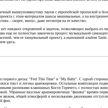
нтичный вышеупомянутому лаунж с европейской пропиской и бол
проекта с этим материалом шансы минимальные, а на внутренн
тива – скорее, минус, даже несмотря на ее качество.
ь нет никаких откровений и зацепок, позволяющих выбрать из ч
ошко еще не полностью закончила процесс музыкальной самоиден
асений, чем ее танцевальный проект), а нынешний альбом Tanin 
чем здесь.
з первого диска: "Feel This Time" и "My Baby". С одной стороны
менялся текст и логика аранжировки. Остальные композиции подв
расивыми разливами клавишных Кости Горячего, с полностью жив
ковой. Убранные вкусные аранжировочные "фишки" времен перво
м звуком, общей атмосферой и несколькими джазовыми отступле
ый фон.