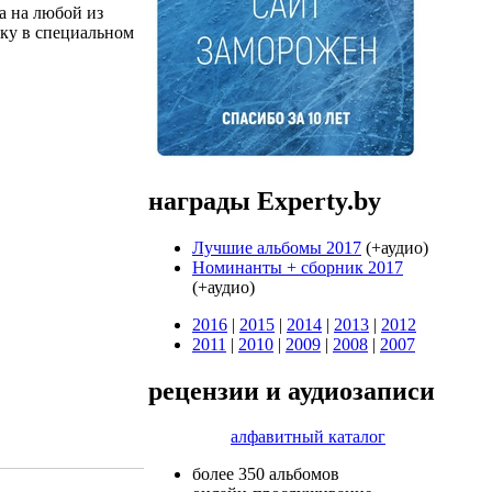
а на любой из
нку в специальном
награды Experty.by
Лучшие альбомы 2017
(+аудио)
Номинанты + cборник 2017
(+аудио)
2016
|
2015
|
2014
|
2013
|
2012
2011
|
2010
|
2009
|
2008
|
2007
рецензии и аудиозаписи
алфавитный каталог
более 350 альбомов