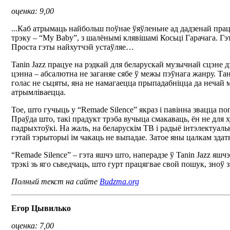
оценка: 9,00
...Каб атрымаць найбольш поўнае ўяўленьне ад дадзенай прац
трэку – “My Baby”, з шалёнымі клявішамі Косьці Гарачага. Гэ
Проста гэты найхутчэй устаўляе…
Tanin Jazz працуе на рэдкай для беларускай музычнай сцэне 
цэнна – абсалютна не заганяе сябе ў межы пэўнага жанру. Тан
голас не сьцяты, яна не намагаецца прыпадабніцца да нечай м
атрымліваецца.
Тое, што гучыць у “Remade Silence” якраз і павінна звацца по
Праўда што, такі прадукт трэба вучыца смакаваць, ён не для 
падрыхтоўкі. На жаль, на беларускім ТВ і радыё інтэлектуал
гэтай тэрыторыі ім чакаць не выпадае. Затое яны цалкам здат
“Remade Silence” – гэта яшчэ што, наперадзе ў Tanin Jazz я
трэкі зь яго сьведчаць, што гурт працягвае свой пошук, зноў 
Полный текст на сайте
Budzma.org
Егор Цывилько
оценка: 7,00