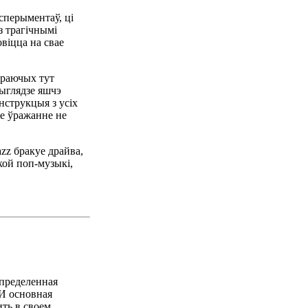
сперыментаў, ці
з трагічнымі
віцца на свае
граючых тут
выглядзе яшчэ
нструкцыя з усіх
ае ўражанне не
azz бракуе драйва,
акой поп-музыкі,
определенная
 И основная
ить в своем