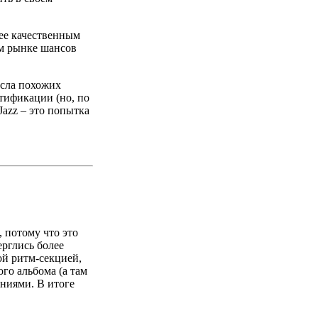
ее качественным
ем рынке шансов
исла похожих
тификации (но, по
Jazz – это попытка
, потому что это
ерглись более
ой ритм-секцией,
го альбома (а там
ниями. В итоге