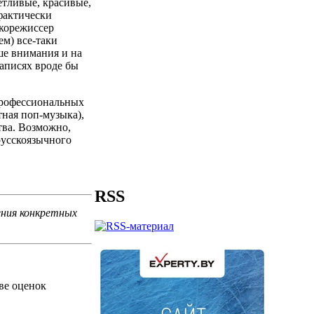
етливые, красивые,
фактически
укорежиссер
ем) все-таки
ше внимания и на
аписях вроде бы
рпрофессиональных
тная поп-музыка),
тва. Возможно,
русскоязычного
RSS
ения конкретных
ве оценок