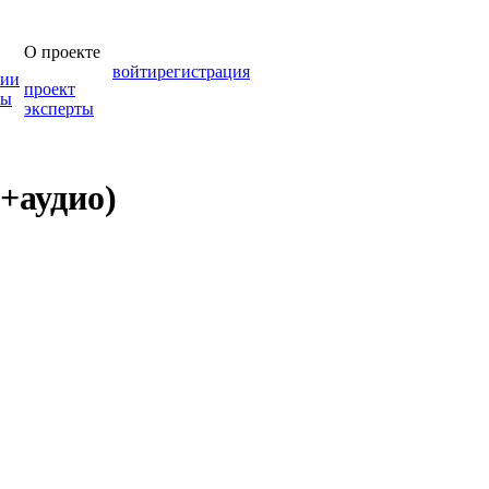
О проекте
войти
регистрация
зии
проект
мы
эксперты
(+аудио)