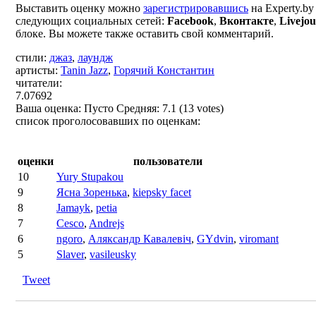
Выставить оценку можно
зарегистрировавшись
на Experty.b
следующих социальных сетей:
Facebook
,
Вконтакте
,
Livejou
блоке. Вы можете также оставить свой комментарий.
стили:
джаз
,
лаундж
артисты:
Tanin Jazz
,
Горячий Константин
читатели:
7.07692
Ваша оценка:
Пусто
Средняя:
7.1
(
13
votes)
список проголосовавших по оценкам:
оценки
пользователи
10
Yury Stupakou
9
Ясна Зоренька
,
kiepsky facet
8
Jamayk
,
petia
7
Cesco
,
Andrejs
6
ngoro
,
Аляксандр Кавалевіч
,
GYdvin
,
viromant
5
Slaver
,
vasileusky
Tweet