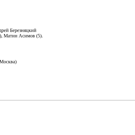
ндрей Березняцкий
0), Матин Асимов (5).
(Москва)