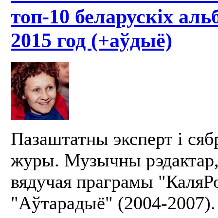
топ-10 беларускіх аль
2015 год (+аўдыё)
Пазаштатны эксперт і сябр
журы. Музычны рэдактар, 
вядучая праграмы "КаляРо
"Аўтарадыё" (2004-2007).