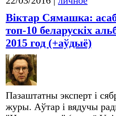
22/03/2016
|
личное
Віктар Сямашка: аса
топ-10 беларускіх аль
2015 год (+аўдыё)
Пазаштатны эксперт і сябр
журы. Аўтар і вядучы ра