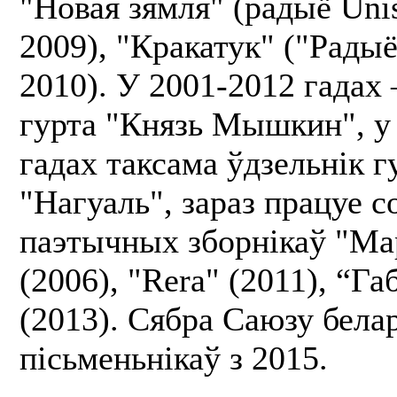
"Новая зямля" (радыё Unis
2009), "Кракатук" ("Радыё
2010). У 2001-2012 гадах
гурта "Князь Мышкин", у
гадах таксама ўдзельнік г
"Нагуаль", зараз працуе с
паэтычных зборнікаў "Ма
(2006), "Rera" (2011), “Га
(2013). Сябра Саюзу бела
пісьменьнікаў з 2015.