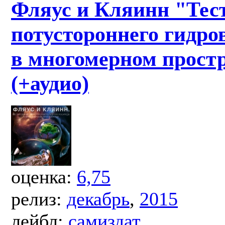
Фляус и Кляинн "Тес
потустороннего гидро
в многомерном прост
(+аудио)
оценка:
6,75
релиз:
декабрь
,
2015
лейбл:
самиздат