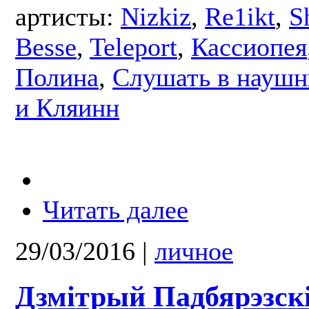
артисты:
Nizkiz
,
Re1ikt
,
S
Besse
,
Teleport
,
Кассиопея
Полина
,
Слушать в наушн
и Кляинн
Читать далее
29/03/2016
|
личное
Дзмітрый Падбярэзскі