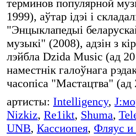
терминов популярной муз
1999), аўтар ідэі і складал
"Энцыклапедыі беларуска
музыкі" (2008), адзін з кі
лэйбла Dzida Music (ад 20
наместнік галоўнага рэда
часопіса "Мастацтва" (ад 
артисты:
Intelligency
,
J:мо
Nizkiz
,
Re1ikt
,
Shuma
,
Tel
UNB
,
Кассиопея
,
Фляус и