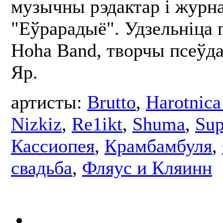
музычны рэдактар і журна
"Еўрарадыё". Удзельніца г
Hoha Band, творчы псеўд
Яр.
артисты:
Brutto
,
Harotnica
Nizkiz
,
Re1ikt
,
Shuma
,
Sup
Кассиопея
,
Крамбамбуля
,
свадьба
,
Фляус и Кляинн