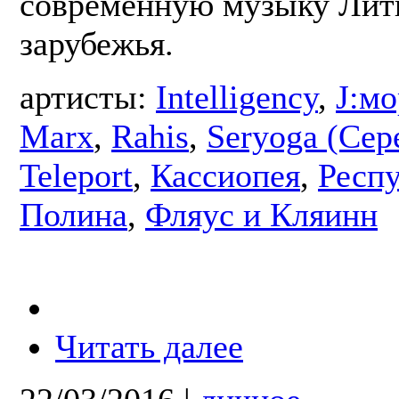
современную музыку Лит
зарубежья.
артисты:
Intelligency
,
J:мо
Marx
,
Rahis
,
Seryoga (Сер
Teleport
,
Кассиопея
,
Респ
Полина
,
Фляус и Кляинн
Читать далее