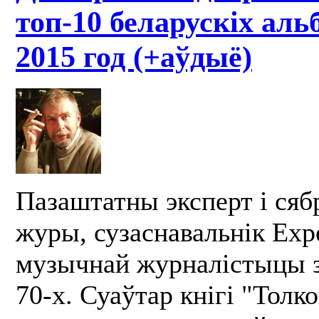
топ-10 беларускіх аль
2015 год (+аўдыё)
Пазаштатны эксперт і сябр
журы, сузаснавальнік Expe
музычнай журналістыцы з
70-х. Суаўтар кнігі "Толк