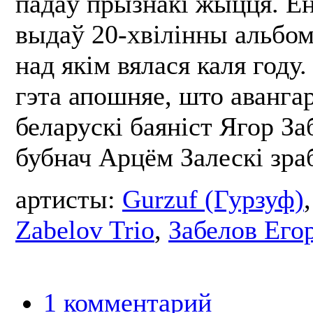
падаў прызнакі жыцця. Ён 
выдаў 20-хвілінны альбом
над якім вялася каля году
гэта апошняе, што аванга
беларускі баяніст Ягор За
бубнач Арцём Залескі зраб
артисты:
Gurzuf (Гурзуф)
Zabelov Trio
,
Забелов Его
1 комментарий