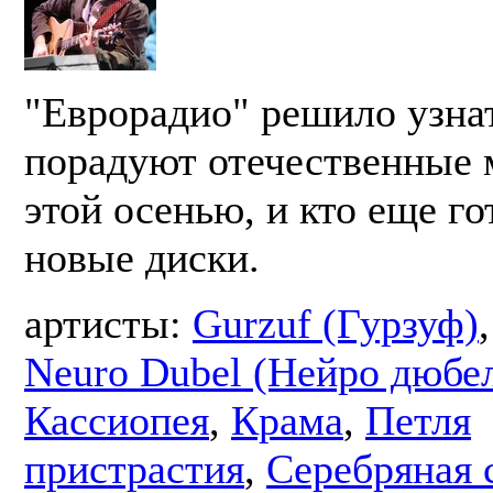
"Еврорадио" решило узнат
порадуют отечественные
этой осенью, и кто еще го
новые диски.
артисты:
Gurzuf (Гурзуф)
Neuro Dubel (Нейро дюбе
Кассиопея
,
Крама
,
Петля
пристрастия
,
Серебряная 