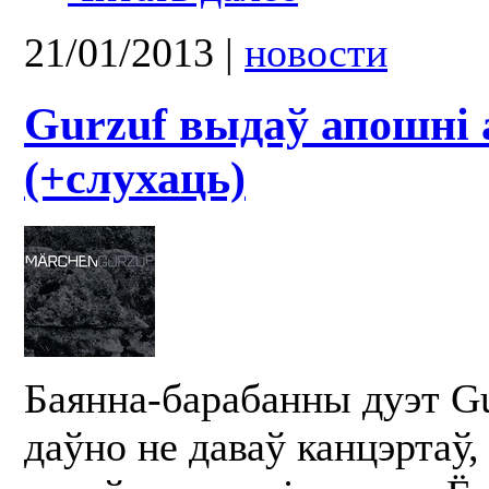
21/01/2013
|
новости
Gurzuf выдаў апошні
(+слухаць)
Баянна-барабанны дуэт Gu
даўно не даваў канцэртаў