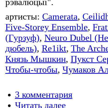
рэвалюцыі".
артисты:
Camerata
,
Ceilid
Five-Storey Ensemble
,
Frat
(Гурзуф)
,
Neuro Dubel (Н
дюбель)
,
Re1ikt
,
The Arche
Князь Мышкин
,
Пукст Се
Чтобы-чтобы
,
Чумаков Ал
3 комментария
Читать далее