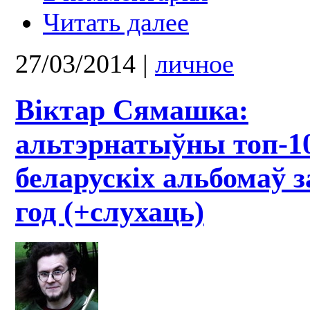
Читать далее
27/03/2014
|
личное
Віктар Сямашка:
альтэрнатыўны топ-1
беларускіх альбомаў з
год (+слухаць)