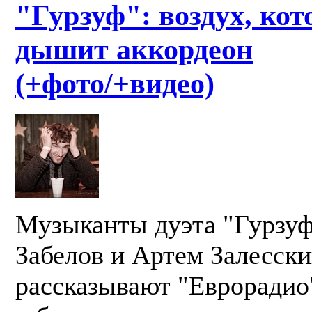
"Гурзуф": воздух, ко
дышит аккордеон
(+фото/+видео)
Музыканты дуэта "Гурзуф
Забелов и Артем Залесск
рассказывают "Еврорадио