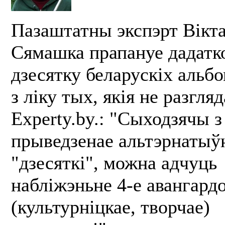
Пазаштатны экспэрт Вікт
Сямашка прапануе дадатк
дзесятку беларускіх альбо
з ліку тых, якія не разгляд
Experty.by.: "Сыходзячы з
прыведзенае альтэрнатыў
"дзесяткі", можна адчуць
набліжэньне 4-е авангард
(культурніцкае, творчае)