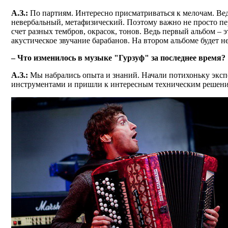
А.З.:
По партиям. Интересно присматриваться к мелочам. Вед
невербальный, метафизический. Поэтому важно не просто пере
счет разных тембров, окрасок, тонов. Ведь первый альбом – э
акустическое звучание барабанов. На втором альбоме будет не
– Что изменилось в музыке "Гурзуф" за последнее время?
А.З.:
Мы набрались опыта и знаний. Начали потихоньку экс
инструментами и пришли к интересным техническим решени