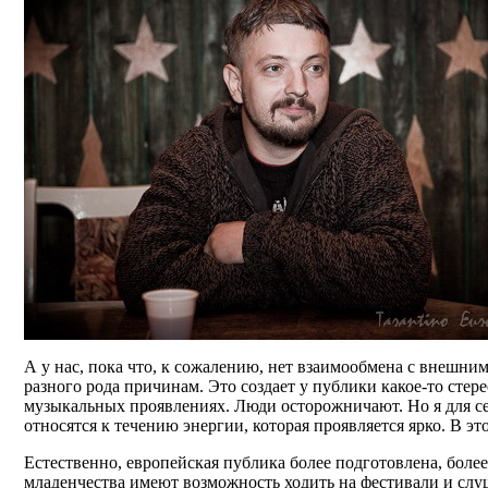
А у нас, пока что, к сожалению, нет взаимообмена с внешни
разного рода причинам. Это создает у публики какое-то сте
музыкальных проявлениях. Люди осторожничают. Но я для се
относятся к течению энергии, которая проявляется ярко. В эт
Естественно, европейская публика более подготовлена, боле
младенчества имеют возможность ходить на фестивали и слу