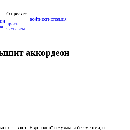
О проекте
войти
регистрация
зии
проект
мы
эксперты
дышит аккордеон
рассказывают "Еврорадио" о музыке и бессмертии, о