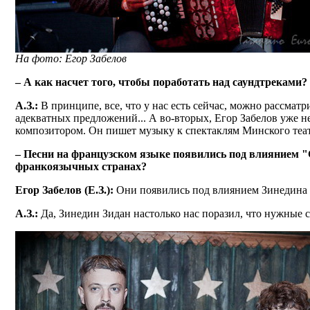
На фото: Егор Забелов
– А как насчет того, чтобы поработать над саундтреками?
А.З.:
В принципе, все, что у нас есть сейчас, можно рассматри
адекватных предложений... А во-вторых, Егор Забелов уже не
композитором. Он пишет музыку к спектаклям Минского теат
– Песни на французском языке появились под влиянием "
франкоязычных странах?
Егор Забелов (Е.З.):
Они появились под влиянием Зинедина 
А.З.:
Да, Зинедин Зидан настолько нас поразил, что нужные с