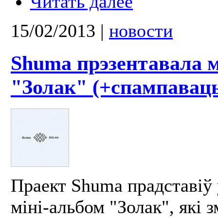
Читать далее
15/02/2013
|
новости
Shuma прэзентавала м
"Золак" (+спампавац
Праект Shuma прадставіў 
міні-альбом "Золак", які 