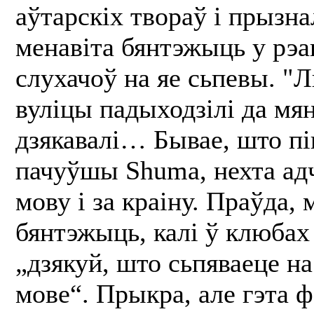
аўтарскіх твораў і прызна
менавіта бянтэжыць у рэа
слухачоў на яе сьпевы. "Л
вуліцы падыходзілі да мян
дзякавалі… Бывае, што пі
пачуўшы Shuma, нехта адч
мову і за краіну. Праўда, 
бянтэжыць, калі ў клюбах
„дзякуй, што сьпяваеце н
мове“. Прыкра, але гэта ф