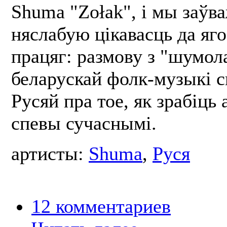
Shuma "Zołak", і мы заўв
няслабую цікавасць да яг
працяг: размову з "шумол
беларускай фолк-музыкі с
Русяй пра тое, як зрабіць
спевы сучаснымі.
артисты:
Shuma
,
Руся
12 комментариев