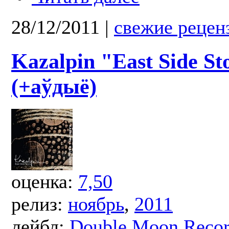
28/12/2011
|
свежие рецен
Kazalpin "East Side St
(+аўдыё)
оценка:
7,50
релиз:
ноябрь
,
2011
лейбл:
Double Moon Reco