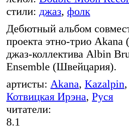
стили:
джаз
,
фолк
Дебютный альбом совмес
проекта этно-трио Akana 
джаз-коллектива Albin Bru
Ensemble (Швейцария).
артисты:
Akana
,
Kazalpin
Котвицкая Ирэна
,
Руся
читатели:
8.1