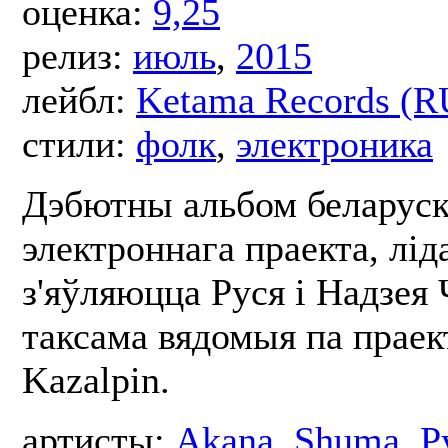
оценка:
9,25
релиз:
июль
,
2015
лейбл:
Ketama Records (R
стили:
фолк
,
электроника
Дэбютны альбом беларуск
электроннага праекта, лід
з'яўляюцца Руся і Надзея 
таксама вядомыя па праек
Kazalpin.
артисты:
Akana
,
Shuma
,
Р