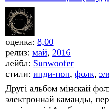
оценка:
8,00
релиз:
май
,
2016
лейбл:
Sunwoofer
стили:
инди-поп
,
фолк
,
эл
Другі альбом мінскай фол
электроннай каманды, пе