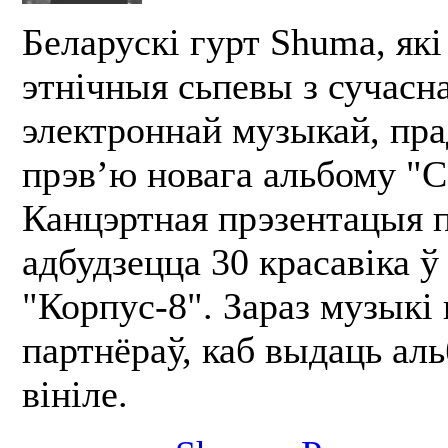
Беларускі гурт Shuma, які
этнічныя сьпевы з сучасн
электроннай музыкай, пра
прэв’ю новага альбому "С
Канцэртная прэзентацыя 
адбудзецца 30 красавіка 
"Корпус-8". Зараз музыкі
партнёраў, каб выдаць ал
вініле.