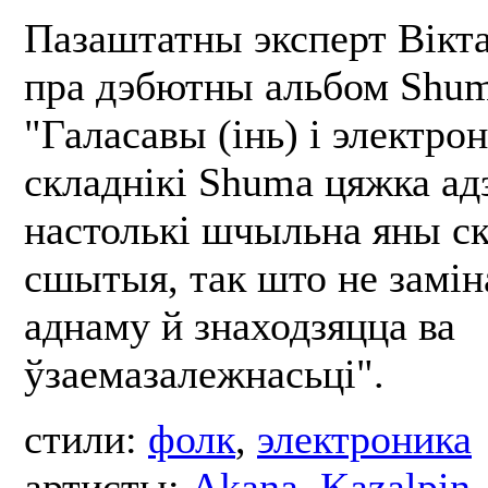
Пазаштатны эксперт Вікт
пра дэбютны альбом Shum
"Галасавы (інь) і электро
складнікі Shuma цяжка адз
настолькі шчыльна яны с
сшытыя, так што не замі
аднаму й знаходзяцца ва
ўзаемазалежнасьці".
стили:
фолк
,
электроника
артисты:
Akana
,
Kazalpin