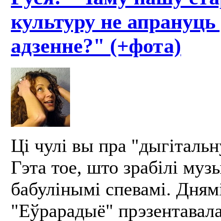
культуру не апрануць 
адзенне?" (+фота)
Ці чулі вы пра "дыгітальн
Гэта тое, што зрабілі музы
бабулінымі спевамі. Дням
"Еўрарадыё" прэзентавала