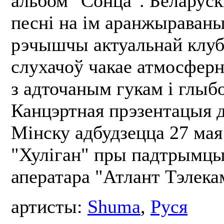
альбом "Сонца". Беларуск
песні на ім аранжыраваны
рэчышчы актуальнай клуб
слухачоў чакае атмосферн
з адточаным гукам і глыб
Канцэртная прэзентацыя 
Мінску адбудзецца 27 мая
"Хуліган" пры падтрымцы
аператара "Атлант Тэлека
артисты:
Shuma
,
Руся