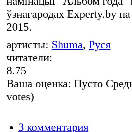
намінацыі "Альбом года" 
ўзнагародах Experty.by па
2015.
артисты:
Shuma
,
Руся
читатели:
8.75
Ваша оценка:
Пусто
Сред
votes)
3 комментария