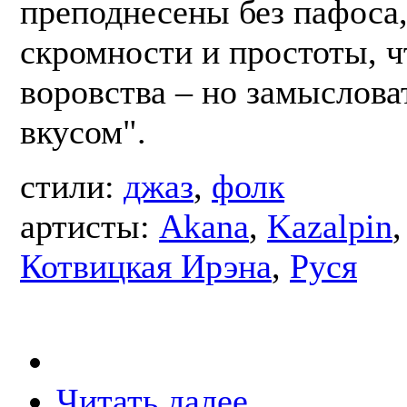
преподнесены без пафоса,
скромности и простоты, ч
воровства – но замыслова
вкусом".
стили:
джаз
,
фолк
артисты:
Akana
,
Kazalpin
Котвицкая Ирэна
,
Руся
Читать далее