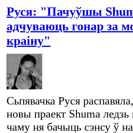
Руся: "Пачуўшы Shum
адчуваюць гонар за мо
краіну"
Сьпявачка Руся распавяла,
новы праект Shuma ледзь 
чаму ня бачыць сэнсу ў на