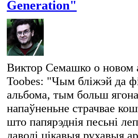
Generation"
Виктор Семашко о новом 
Toobes: "Чым бліжэй да ф
альбома, тым больш ягон
напаўненьне страчвае кошт
што папярэднія песьні ле
даволі цікавыя рухавыя а