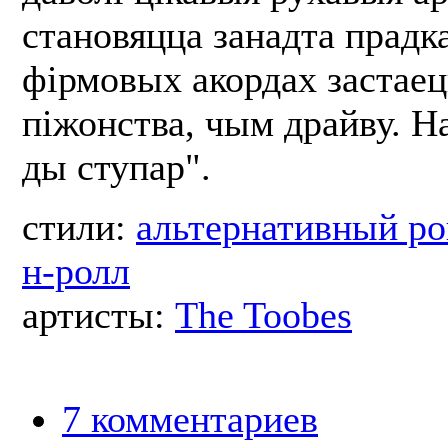
становяцца занадта прадк
фірмовых акордах застае
піжонства, чым драйву. Н
ды ступар".
стили:
альтернативный ро
н-ролл
артисты:
The Toobes
7 комментариев