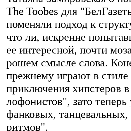
The Toobes для "БелГазеты
по­меня­ли под­ход к струк­ту
что ли, иск­рен­не по­пытав
ее ин­те­рес­ной, поч­ти мо­з
рошем смыс­ле сло­ва. Ко­н
преж­не­му иг­ра­ют в сти­ле
прик­лю­чения хипс­те­ров в
лофо­нистов", за­то те­перь
фан­ко­вых, тан­це­валь­ных,
рит­мов".