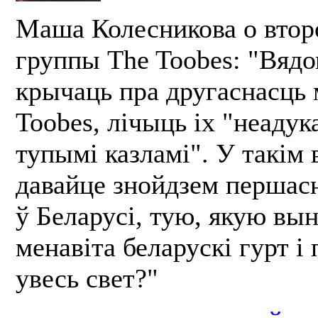
Маша Колесникова о втор
группы The Toobes: "Вяд
крычаць пра другаснасць 
Toobes, лічыць іх "неадук
тупымі казламі". У такім 
давайце знойдзем перша
ў Беларусі, тую, якую вы
менавіта беларускі гурт і 
увесь свет?"