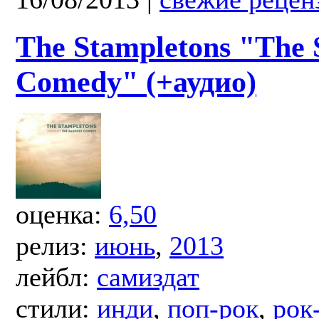
The Stampletons "The 
Comedy" (+аудио)
оценка:
6,50
релиз:
июнь
,
2013
лейбл:
самиздат
стили:
инди
,
поп-рок
,
рок