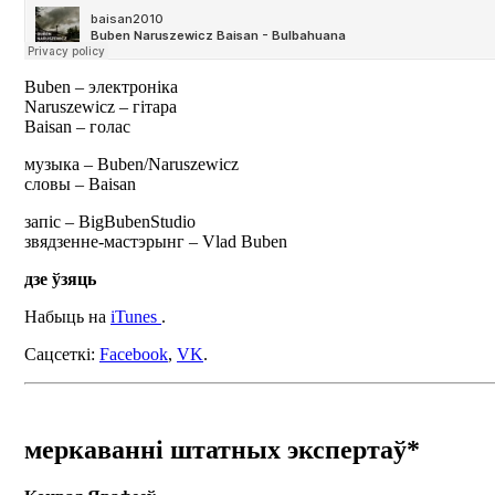
Buben – электроніка
Naruszewicz – гітара
Baisan – голас
музыка – Buben/Naruszewicz
словы – Baisan
запіс – BigBubenStudio
звядзенне-мастэрынг – Vlad Buben
дзе ўзяць
Набыць на
iTunes
.
Cацсеткі:
Facebook
,
VK
.
меркаванні штатных экспертаў*