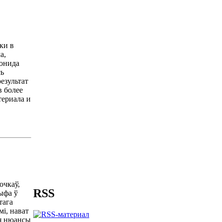
ки в
а,
еонида
сь
езультат
в более
териала и
очкаў,
RSS
ыфа ў
тага
і, нават
ыя нюансы