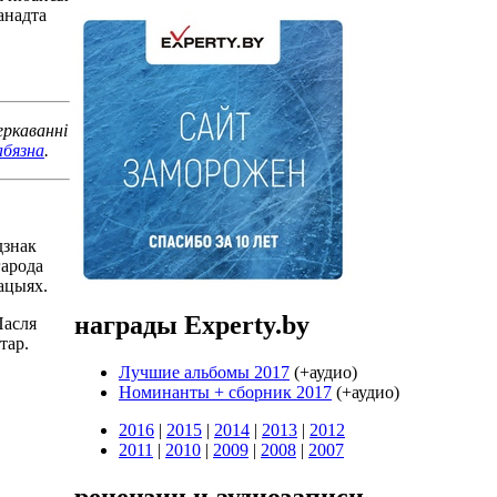
анадта
еркаванні
абязна
.
дзнак
гарода
ацыях.
награды Experty.by
Пасля
тар.
Лучшие альбомы 2017
(+аудио)
Номинанты + cборник 2017
(+аудио)
2016
|
2015
|
2014
|
2013
|
2012
2011
|
2010
|
2009
|
2008
|
2007
рецензии и аудиозаписи