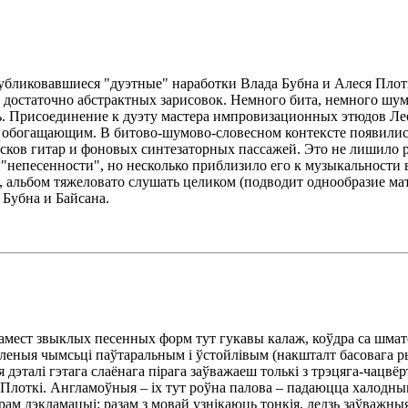
убликовавшиеся "дуэтные" наработки Влада Бубна и Алеся Плот
 достаточно абстрактных зарисовок. Немного бита, немного шум
ть. Присоединение к дуэту мастера импровизационных этюдов Л
обогащающим. В битово-шумово-словесном контексте появили
сков гитар и фоновых синтезаторных пассажей. Это не лишило р
 "непесенности", но несколько приблизило его к музыкальности 
, альбом тяжеловато слушать целиком (подводит однообразие ма
 Бубна и Байсана.
замест звыклых песенных форм тут гукавы калаж, коўдра са шмат
ўленыя чымсьці паўтаральным і ўстойлівым (накшталт басовага р
эталі гэтага слаёнага пірага заўважаеш толькі з трэцяга-чацвёр
Плоткі. Англамоўныя – іх тут роўна палова – падаюцца халодным
арам дэкламацыі: разам з мовай узнікаюць тонкія, ледзь заўважн