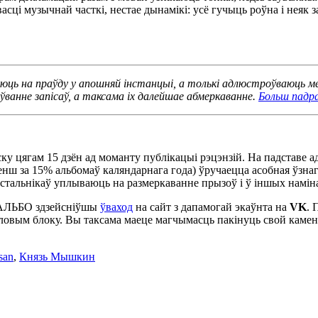
асці музычнай часткі, нестае дынамікі: усё гучыць роўна і неяк з
уюць на праўду у апошняй інстанцыі, а толькі адлюстроўваюць м
ўванне запісаў, а таксама іх далейшае абмеркаванне.
Больш падр
у цягам 15 дзён ад моманту публікацыі рэцэнзій. На падставе а
енш за 15% альбомаў каляндарнага года) ўручаецца асобная ўзна
ыстальнікаў уплываюць на размеркаванне прызоў і ў іншых намін
 АЛЬБО здзейсніўшы
ўваход
на сайт з дапамогай экаўнта на
VK
. 
ысловым блоку. Вы таксама маеце магчымасць пакінуць свой камен
san
,
Князь Мышкин