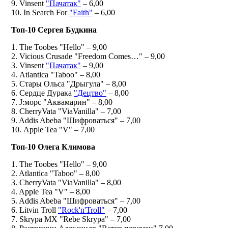
9. Vinsent
"Пачатак"
– 6,00
10. In Search For
"Faith"
– 6,00
Топ-10 Сергея Будкина
1. The Toobes "Hello" – 9,00
2. Vicious Crusade "Freedom Comes…" – 9,00
3. Vinsent
"Пачатак"
– 9,00
4. Atlantica "Taboo" – 8,00
5. Стары Ольса "Дрыгула" – 8,00
6. Сердце Дурака
"Децтво"
– 8,00
7. J:морс "Аквамарин" – 8,00
8. CherryVata "ViaVanilla" – 7,00
9. Addis Abeba "Шифроваться" – 7,00
10. Apple Tea "V" – 7,00
Топ-10 Олега Климова
1. The Toobes "Hello" – 9,00
2. Atlantica "Taboo" – 8,00
3. CherryVata "ViaVanilla" – 8,00
4. Apple Tea "V" – 8,00
5. Addis Abeba "Шифроваться" – 7,00
6. Litvin Troll
"Rock'n'Troll"
– 7,00
7. Skrypa MX "Rebe Skrypa" – 7,00