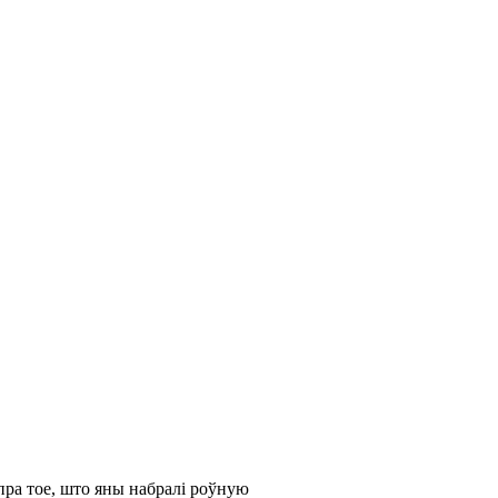
 пра тое, што яны набралі роўную