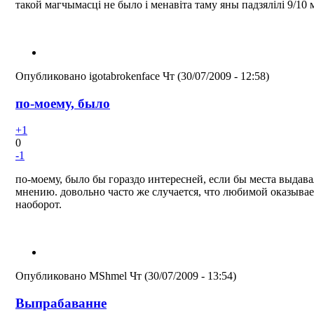
такой магчымасці не было і менавіта таму яны падзялілі 9/10 
Опубликовано
igotabrokenface
Чт (30/07/2009 - 12:58)
по-моему, было
+1
0
-1
по-моему, было бы гораздо интересней, если бы места выдава
мнению. довольно часто же случается, что любимой оказывае
наоборот.
Опубликовано
MShmel
Чт (30/07/2009 - 13:54)
Выпрабаванне