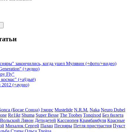
татьи
сняры" закончились, когда ушел Мулявин (+фото/+видео)
eneration" (+аудио)
py Fly"
і космас" (+аўдыё)
2012 (+аудио)
Sonca (Босае Сонца)
J:морс
Mustelide
N.R.M.
Naka
Neuro Dubel
Mone
Re1ikt
Shuma
Super Besse
The Toobes
Tonqixod
Без билета
Вольский Лявон
Детидетей
Кассиопея
Крамбамбуля
Красные
ой
Михалок Сергей
Палац
Песняры
Петля пристрастия
Пукст
адьба
Стары Ольса
Троіца