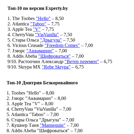
Топ-10 по версии Experty.by
1. The Toobes
"Hello"
– 8,50
2. Atlantica
"Taboo"
– 7,75
3. Apple Tea
"V"
– 7,75
4. CherryVata
"ViaVanilla"
– 7,50
5. Стары Ольса
"Дрыгула"
– 7,50
6. Vicious Crusade
"Freedom Comes"
– 7,00
7. J:морс
"Аквамарин"
– 7,00
8. Addis Abeba
"Шифроваться"
– 7,00
9/10. Растопчин Александр
"Ветер перемен"
– 6,75
9/10. Skrypa MX
"Rebe Skrypa"
– 6,75
Топ-10 Дмитрия Безкоровайного
1. Toobes "Hello" – 8,00
2. J:морс "Аквамарин" – 8,00
3. Apple Tea "V" – 8,00
4. CherryVata "ViaVanilla" – 7,00
5. Atlantica "Taboo" – 7,00
6. Стары Ольса "Дрыгула" – 7,00
7. Кушнер Таня
"Mannequin"
– 7,00
8. Addis Abeba "Шифроваться" – 7,00