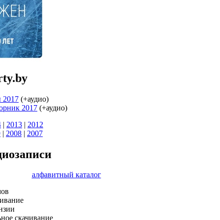
ty.by
 2017
(+аудио)
орник 2017
(+аудио)
4
|
2013
|
2012
9
|
2008
|
2007
диозаписи
алфавитный каталог
мов
ивание
нзии
ьное скачивание