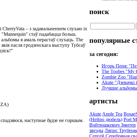
поиск
 CherryVata – з задавальненнем слухаю іх
ам "Mannequin" стаў падабацца больш.
популярные с
 альбомы я амаль перастаў слухаць. The
, якія пасля гродзенскага выступу Тубсаў
дзіск!”
за сегодня:
Игорь Пеня: "Пе
The Toobes "My G
Zombie Zoo "Hap
Akute "Дзевачкі 
Лучшие альбомы 
артисты
AZA)
Akute
Apple Tea
Bosae
(Нейро дюбель)
Port 
 спадзяюся, наступнае будзе не горшым.
Войтюшкевич Змитер
звезды
Ляпис Трубецк
Сергей
Серебряная св