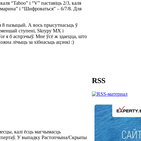
каля “Taboo” і “V” паставіць 2/3, каля
амарина” і “Шифроваться” – 6/7/8. Для
я 8 пазыцый. А вось прысутнасьць ў
 у меншай ступені, Skrypy MX і
For я б аспрэчыў. Мне ўсё ж здаецца, што
ожна лічыць за хібнасьць ацэнкі :)
RSS
месцы, калі ёсць магчымасць
кспертаў. У выпадку Растопчына/Скрыпы