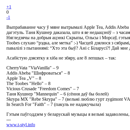
+1
0
-1
Выпрабаванне часу ў мяне вытрымалі Apple Tea, Addis Abeba і
дагэтуль. Таня Кушнер даказала, што я яе недаацэніў – з час
Нягледзячы на добрыя ацэнкі Скрыпы, Ольсы і Морсаў, гэтыя
Toobes слухаю “рэдка, але метка” :-) Часцей дзялюся з сябрамі
павалілі з пытаннямі: “Хто эта быў? Ані с Біларусі?! Дай мне 
Асабістую дзясятку я хіба не збяру, але 8 лепшых – так:
CherryVata "ViaVanilla" – 9
Addis Abeba "Шифроваться" – 8
Apple Tea „V” – 8
The Toobes "Hello" – 8
Vicious Crusade "Freedom Comes" – 7
Таня Кушнер "Mannequin" – 6 (сёння даў бы болей)
Skrypa MX "Rebe Skrypa" – 7 (вельмі люблю гурт zygimont V
In Search For "Faith" – 7 (пакуль не надакучыла)
Гэтым паўгоддзем у беларускай музыцы я вельмі задаволены,
---
www.t-styl.info