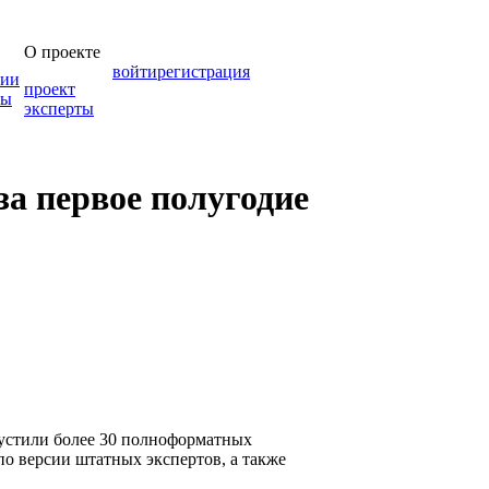
О проекте
войти
регистрация
зии
проект
мы
эксперты
за первое полугодие
пустили более 30 полноформатных
по версии штатных экспертов, а также