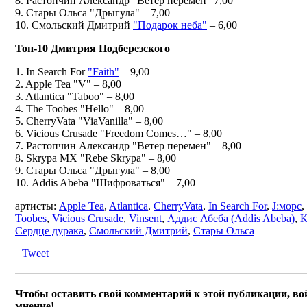
8. Растопчин Александр "Ветер перемен" 7,00
9. Стары Ольса "Дрыгула" – 7,00
10. Смольский Дмитрий
"Подарок неба"
– 6,00
Топ-10 Дмитрия Подберезского
1. In Search For
"Faith"
– 9,00
2. Apple Tea "V" – 8,00
3. Atlantica "Taboo" – 8,00
4. The Toobes "Hello" – 8,00
5. CherryVata "ViaVanilla" – 8,00
6. Vicious Crusade "Freedom Comes…" – 8,00
7. Растопчин Александр "Ветер перемен" – 8,00
8. Skrypa MX "Rebe Skrypa" – 8,00
9. Стары Ольса "Дрыгула" – 8,00
10. Addis Abeba "Шифроваться" – 7,00
артисты:
Apple Tea
,
Atlantica
,
CherryVata
,
In Search For
,
J:морс
,
Toobes
,
Vicious Crusade
,
Vinsent
,
Аддис Абеба (Addis Abeba)
,
К
Сердце дурака
,
Смольский Дмитрий
,
Стары Ольса
Tweet
Чтобы оставить свой комментарий к этой публикации, во
мнение!