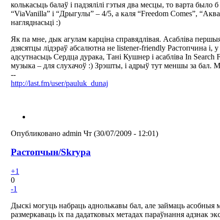
колькасьць балаў і падзялілі гэтыя два месцы, то варта было б 
“ViaVanilla” і “Дрыгулы” – 4/5, а каля “Freedom Comes”, “Акв
нагляднасьці :)
Як па мне, дык агулам карціна справядлівая. Асабліва першы
дзясятцы лідэраў абсалютна не listener-friendly Растопчина і,
адсутнасьць Сердца дурака, Тані Кушнер і асабліва In Search 
музыка – для слухачоў :) Зрэшты, і адрыў тут меншы за бал. М
--
http://last.fm/user/pauluk_dunaj
Опубликовано
admin
Чт (30/07/2009 - 12:01)
Растопчын/Skrypa
+1
0
-1
Дыскі могуць набраць аднолькавы бал, але займаць асобныя 
размеркаваць іх па дадатковых метадах параўнання адзнак э