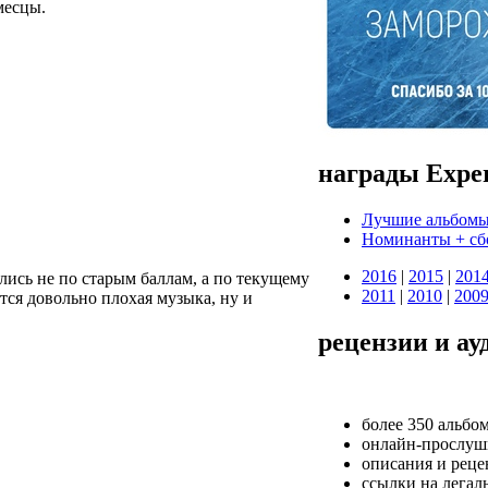
месцы.
награды Exper
Лучшие альбомы
Номинанты + cб
2016
|
2015
|
201
лись не по старым баллам, а по текущему
2011
|
2010
|
200
тся довольно плохая музыка, ну и
рецензии и ау
более 350 альбо
онлайн-прослуш
описания и реце
ссылки на легал