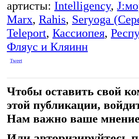
артисты:
Intelligency
,
J:мо
Marx
,
Rahis
,
Seryoga (Сер
Teleport
,
Кассиопея
,
Респ
Фляус и Кляинн
Tweet
Чтобы оставить свой к
этой публикации, войдит
Нам важно ваше мнение
Или авторизируйтесь п