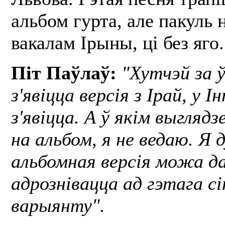
альбом гурта, але пакуль 
вакалам Ірыны, ці без яго.
Піт Паўлаў:
"Хутчэй за ў
з'явіцца версія з Ірай, у 
з'явіцца. А ў якім выглядз
на альбом, я не ведаю. Я
альбомная версія можа да
адрознівацца ад гэтага сі
варыянту".