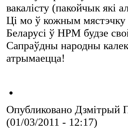
вакалісту (пакойчык які а
Ці мо ў кожным мястэчку
Беларусі ў НРМ будзе сво
Сапраўдны народны кале
атрымаецца!
Опубликовано
Дзмітрый П
(01/03/2011 - 12:17)