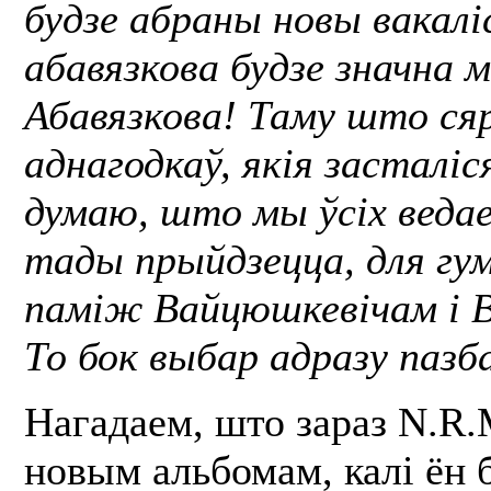
будзе абраны новы вакалі
абавязкова будзе значна 
Абавязкова! Таму што ся
аднагодкаў, якія засталіс
думаю, што мы ўсіх ведае
тады прыйдзецца, для гу
паміж Вайцюшкевічам і 
То бок выбар адразу пазб
Нагадаем, што зараз N.R.
новым альбомам, калі ён 