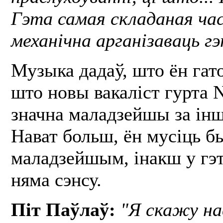
Гэта самая складаная час
механічна арганізаваць г
Музыка дадаў, што ён гато
што новы вакаліст гурта 
значна маладзейшы за ін
Нават больш, ён мусіць б
маладзейшым, інакш у гэ
няма сэнсу.
Піт Паўлаў:
"Я скажу на