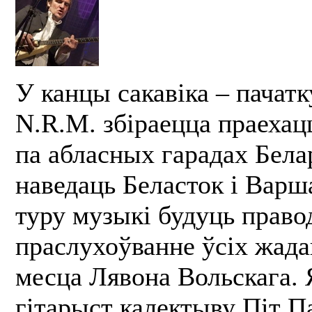
У канцы сакавіка – пачатк
N.R.M. збіраецца праехац
па абласных гарадах Белар
наведаць Беласток і Варш
туру музыкі будуць право
праслухоўванне ўсіх жад
месца Лявона Вольскага. 
гітарыст калектыву Піт П