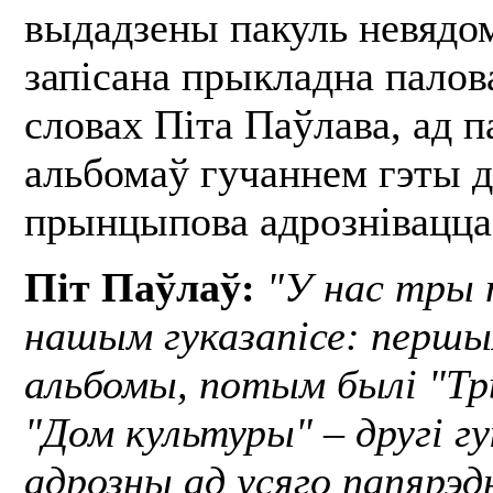
выдадзены пакуль невядом
запісана прыкладна палов
словах Піта Паўлава, ад п
альбомаў гучаннем гэты 
прынцыпова адрознівацца 
Піт Паўлаў:
"У нас тры 
нашым гуказапісе: перш
альбомы, потым былі "Тр
"Дом культуры" – другі гук
адрозны ад усяго папярэд