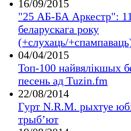
16/09/2015
"25 АБ-БА Аркестр": 11
беларускага року
(+слухаць/+спампаваць
04/04/2015
Топ-100 найвялікшых б
песень ад Tuzin.fm
22/08/2014
Гурт N.R.M. рыхтуе юб
трыб’ют