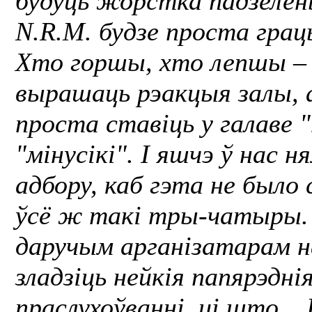
будуць жорстка падзелен
N.R.M. будзе проста грац
Хто горшы, хто лепшы – 
вырашаць рэакцыя залы, 
проста ставіць у галаве "
"мінусікі". І яшчэ ў нас 
адбору, каб гэта не было 
ўсё ж такі тры-чатыры.
даручым арганізатарам н
зладзіць нейкія папярэдні
праслухоўванні, ці што... 