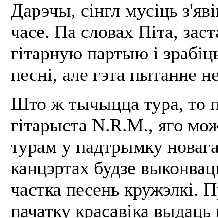
Дарэчы, сінгл мусіць з'яв
часе. Па словах Піта, заст
гітарную партыю і зрабіц
песні, але гэта пытанне не
Што ж тычыцца тура, то п
гітарыста N.R.M., яго мо
турам у падтрымку новага
канцэртах будзе выконвац
частка песень кружэлкі. П
пачатку красавіка выдаць