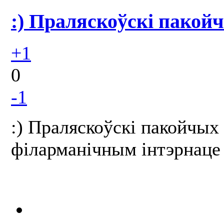
:) Праляскоўскі пакой
+1
0
-1
:) Праляскоўскі пакойчых
філарманічным інтэрнаце