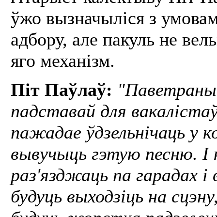
ўжо вызначыліся з умовам
адбору, але пакуль не вел
яго механізм.
Піт Паўлаў:
"Паветраны
падставай для вакалістаў
пажадае ўдзельнічаць у к
вывучыць гэтую песню. І 
раз'язджаць па гарадах і 
будуць выходзіць на сцэну