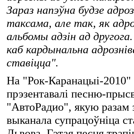
Зараз напэўна будзе адро
таксама, але так, як адр
альбомы адзін ад другога.
каб кардынальна адрознів
ставіцца".
На "Рок-Каранацыі-2010"
прэзентавалі песню-прыс
"АвтоРадио", якую разам 
выканала супрацоўніца ст
Львова. Гэтая песня трапі