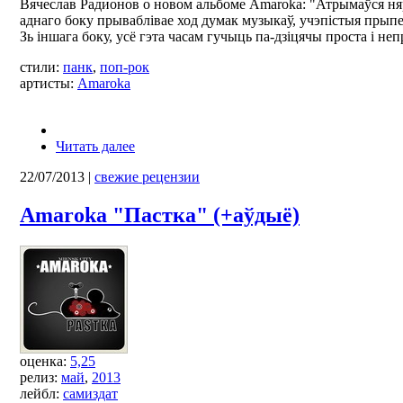
Вячеслав Радионов о новом альбоме Amaroka: "Атрымаўся ня
аднаго боку прываблівае ход думак музыкаў, учэпістыя прыпе
Зь іншага боку, усё гэта часам гучыць па-дзіцячы проста і не
стили:
панк
,
поп-рок
артисты:
Amaroka
Читать далее
22/07/2013
|
свежие рецензии
Amaroka "Пастка" (+аўдыё)
оценка:
5,25
релиз:
май
,
2013
лейбл:
самиздат