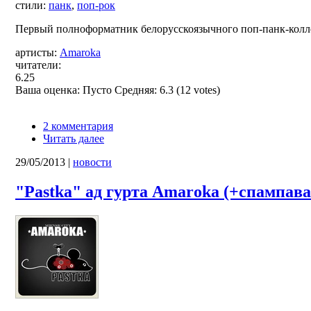
стили:
панк
,
поп-рок
Первый полноформатник белорусскоязычного поп-панк-колл
артисты:
Amaroka
читатели:
6.25
Ваша оценка:
Пусто
Средняя:
6.3
(
12
votes)
2 комментария
Читать далее
29/05/2013
|
новости
"Pastka" ад гурта Amaroka (+спампава