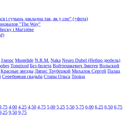
ася і гучыць дакладна так, як у сне" (+фота)
оновалов "The Way"
інску і Магілёве
ё)
J:морс
Mustelide
N.R.M.
Naka
Neuro Dubel (Нейро дюбель)
oobes
Tonqixod
Без билета
Войтюшкевич Змитер
Вольский
Красные звезды
Ляпис Трубецкой
Михалок Сергей
Палац
й
Серебряная свадьба
Стары Ольса
Троіца
3,75
4,00
4,25
4,50
4,75
5,00
5,25
5,50
5,75
6,00
6,25
6,50
6,75
9,25
9,50
9,75