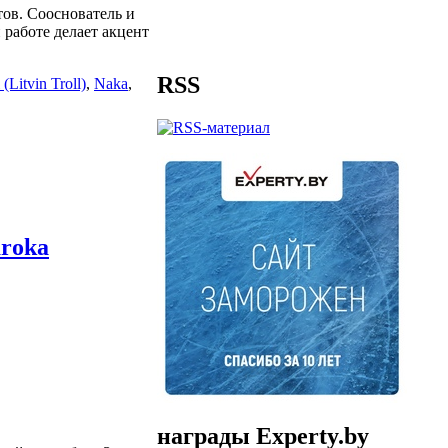
ов. Сооснователь и
 работе делает акцент
RSS
l (Litvin Troll)
,
Naka
,
roka
награды Experty.by