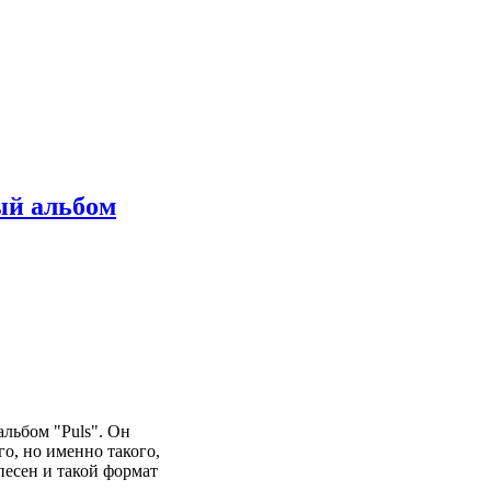
ый альбом
льбом "Puls". Он
о, но именно такого,
песен и такой формат