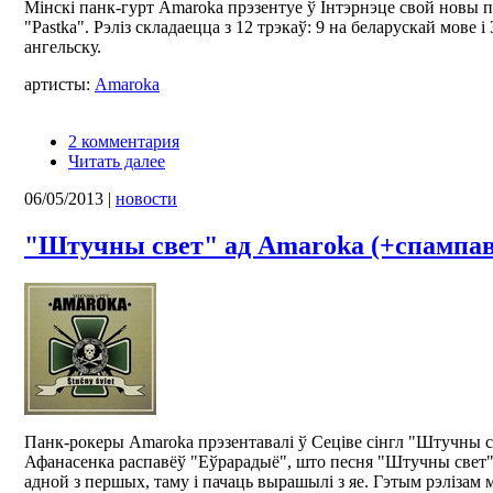
Мінскі панк-гурт Amaroka прэзентуе ў Інтэрнэце свой новы
"Pastka". Рэліз складаецца з 12 трэкаў: 9 на беларускай мове і
ангельску.
артисты:
Amaroka
2 комментария
Читать далее
06/05/2013
|
новости
"Штучны свет" ад Amaroka (+спампав
Панк-рокеры Amaroka прэзентавалі ў Сеціве сінгл "Штучны св
Афанасенка распавёў "Еўрарадыё", што песня "Штучны свет"
адной з першых, таму і пачаць вырашылі з яе. Гэтым рэлізам