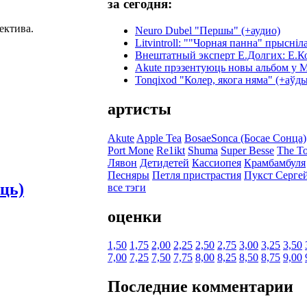
за сегодня:
ектива.
Neuro Dubel "Першы" (+аудио)
Litvintroll: ""Чорная панна" прысніл
Внештатный эксперт Е.Долгих: Е.К
Akute прэзентуюць новы альбом у М
Tonqixod "Колер, якога няма" (+аўды
артисты
Akute
Apple Tea
BosaeSonca (Босае Сонца)
Port Mone
Re1ikt
Shuma
Super Besse
The T
Лявон
Детидетей
Кассиопея
Крамбамбуля
Песняры
Петля пристрастия
Пукст Серге
ць)
все тэги
оценки
1,50
1,75
2,00
2,25
2,50
2,75
3,00
3,25
3,50
7,00
7,25
7,50
7,75
8,00
8,25
8,50
8,75
9,00
Последние комментарии