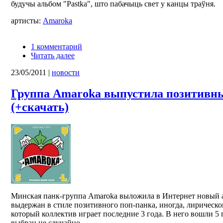
будучы альбом "Pastka", што пабачыць свет у канцы траўня.
артисты:
Amaroka
1 комментарий
Читать далее
23/05/2011
|
новости
Группа Amaroka выпустила позитивн
(+скачать)
Минская панк-группа Amaroka выложила в Интернет новый а
выдержан в стиле позитивного поп-панка, иногда, лирическог
который коллектив играет последние 3 года. В него вошли 5 
выбран не случайно.