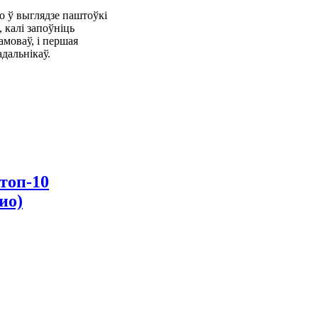
о ў выглядзе паштоўкі
 калі запоўніць
моваў, і першая
дальнікаў.
топ-10
ио)