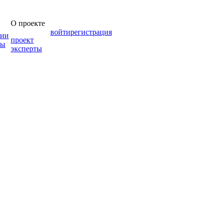
О проекте
войти
регистрация
зии
проект
мы
эксперты