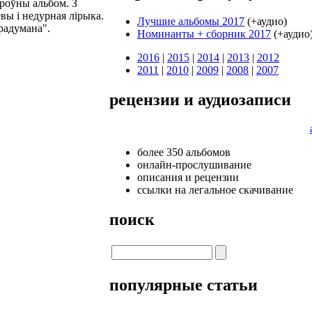
роўны альбом. З
вы і недурная лірыка.
Лучшие альбомы 2017
(+аудио)
прадумана".
Номинанты + cборник 2017
(+аудио
2016
|
2015
|
2014
|
2013
|
2012
2011
|
2010
|
2009
|
2008
|
2007
рецензии и аудиозаписи
более 350 альбомов
онлайн-прослушивание
описания и рецензии
ссылки на легальное скачивание
поиск
популярные статьи