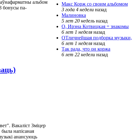
 паўнафарматны альбом
Макс Корж со своим альбомом
 3 бонусы па-
3 года 4 недели
назад
Малиновка
5 лет 20 недель
назад
О, Ирэна Котвицкая = знакомы
6 лет 1 неделя
назад
ОТличнейшая подборка музыки,
6 лет 1 неделя
назад
Так рада, что он коржа
6 лет 22 недели
назад
аць)
ет". Вакаліст Зміцер
 была напісаная
 музыкі анансуюць