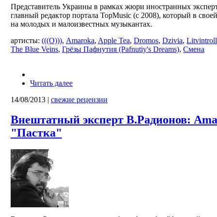
Представитель Украины в рамках жюри иностранных эксперт
главный редактор портала TopMusic (с 2008), который в своей
на молодых и малоизвестных музыкантах.
артисты:
(((O)))
,
Amaroka
,
Apple Tea
,
Dromos
,
Dzivia
,
Litvintrol
The Blue Veins
,
Грёзы Пафнутия (Pafnutiy's Dreams)
,
Смена
Читать далее
14/08/2013
|
свежие рецензии
Внештатный эксперт В.Радионов: Ama
"Пастка"