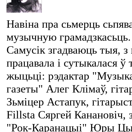
Навіна пра сьмерць сьпяв
музычную грамадзкасьць.
Самусік згадваюць тыя, з 
працавала і сутыкалася ў
жыцьці: рэдактар "Музык
газеты" Алег Клімаў, гіта
Зьміцер Астапук, гітарыст
Fillsta Сяргей Канановіч, 
"Рок-Каранацыі" Юры Цыб