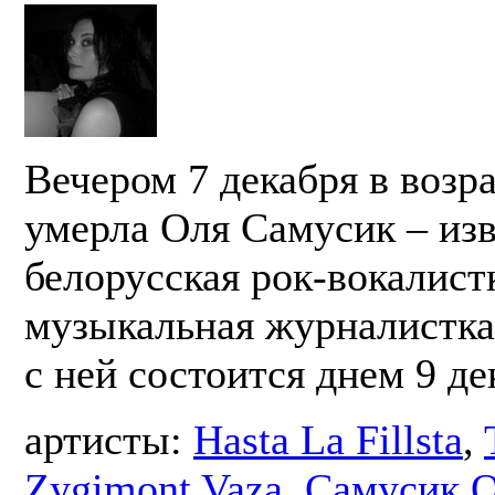
Вечером 7 декабря в возра
умерла Оля Самусик – из
белорусская рок-вокалист
музыкальная журналистк
с ней состоится днем 9 де
артисты:
Hasta La Fillsta
,
Zygimont Vaza
,
Самусик О