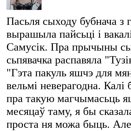
Пасьля сыходу бубнача з 
вырашыла пайсьці і вакал
Самусік. Пра прычыны с
сьпявачка распавяла "Тузі
"Гэта пакуль яшчэ для мя
вельмі неверагодна. Калі 
пра такую магчымасьць я
месяцаў таму, я бы сказал
проста ня можа быць. Але