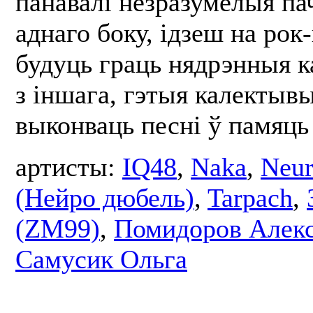
панавалі незразумелыя пач
аднаго боку, ідзеш на рок-
будуць граць нядрэнныя к
з іншага, гэтыя калектыв
выконваць песні ў памяць
артисты:
IQ48
,
Naka
,
Neur
(Нейро дюбель)
,
Tarpach
,
(ZM99)
,
Помидоров Алек
Самусик Ольга