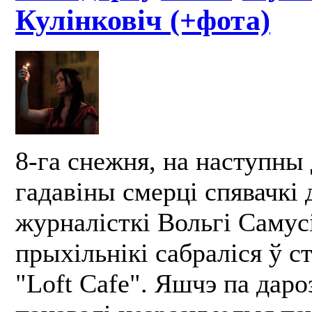
Кулінковіч (+фота)
8-га снежня, на наступны 
гадавіны смерці спявачкі
журналісткі Вольгі Самусі
прыхільнікі сабраліся ў 
"Loft Cafe". Яшчэ па даро