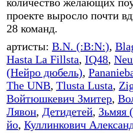
количество желающих поу
проекте выросло почти вдв
28 команд.
артисты:
B.N. (:B:N:)
,
Bla
Hasta La Fillsta
,
IQ48
,
Neu
(Нейро дюбель)
,
Pananieb
The UNB
,
Tlusta Lusta
,
Zi
Войтюшкевич Змитер
,
Во
Лявон
,
Детидетей
,
Зьмяя 
йо
,
Куллинкович Алексан