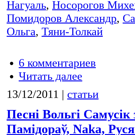
Нагуаль
,
Носорогов Михе
Помидоров Александр
,
Са
Ольга
,
Тяни-Толкай
6 комментариев
Читать далее
13/12/2011
|
статьи
Песні Вольгі Самусік
Памідораў, Naka, Рус