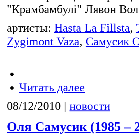
"Крамбамбулі" Лявон Во
артисты:
Hasta La Fillsta
,
Zygimont Vaza
,
Самусик О
Читать далее
08/12/2010
|
новости
Оля Самусик (1985 – 