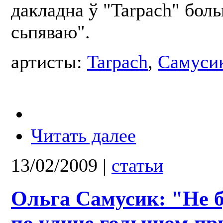
дакладна ў "Tarpach" бол
сьпяваю".
артисты:
Tarpach
,
Самуси
Читать далее
13/02/2009
|
статьи
Ольга Самусик: "Не б
по улице голышом пр