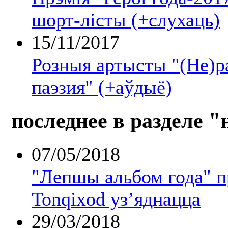
шорт-лісты (+слухаць)
15/11/2017
Розныя артысты "(Не)р
паэзия" (+аўдыё)
последнее в разделе "
07/05/2018
"Лепшы альбом года" 
Tonqixod уз’яднацца
29/03/2018