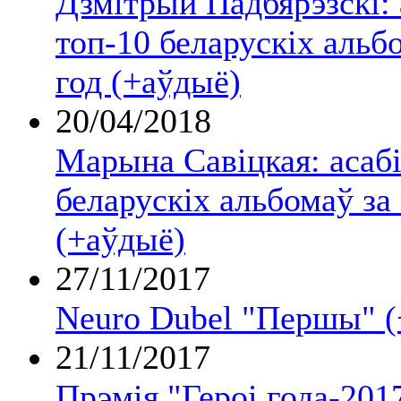
Дзмітрый Падбярэзскі: 
топ-10 беларускіх альб
год (+аўдыё)
20/04/2018
Марына Савіцкая: асаб
беларускіх альбомаў за
(+аўдыё)
27/11/2017
Neuro Dubel "Першы" (
21/11/2017
Прэмія "Героі года-201