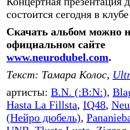
Концертная презентация д
состоится сегодня в клубе
Скачать альбом можно 
официальном сайте
www.neurodubel.com
.
Текст: Тамара Колос,
Ult
артисты:
B.N. (:B:N:)
,
Bla
Hasta La Fillsta
,
IQ48
,
Neu
(Нейро дюбель)
,
Pananieb