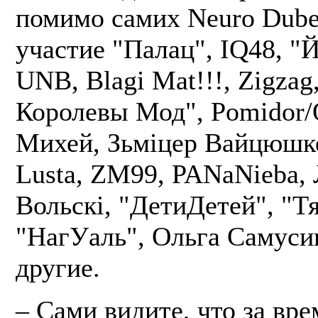
помимо самих Neuro Dube
участие "Палац", IQ48, "Й
UNB, Blagi Mat!!!, Zigzag
Королевы Мод", Pomidor/O
Михей, Зьміцер Вайцюшкев
Lusta, ZM99, PANaNieba,
Вольскі, "ДетиДетей", "Т
"НагУаль", Ольга Самуси
другие.
– Сами видите, что за вре