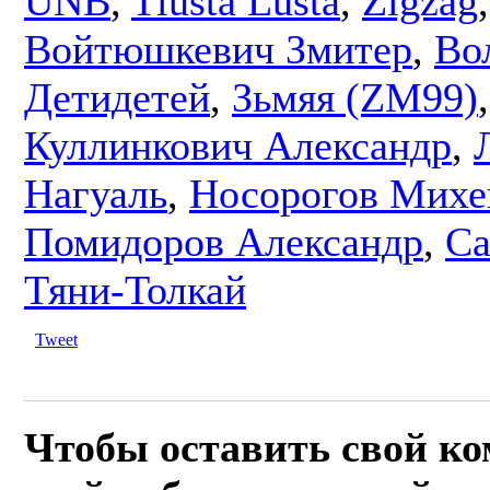
UNB
,
Tlusta Lusta
,
Zigzag
,
Войтюшкевич Змитер
,
Во
Детидетей
,
Зьмяя (ZM99)
Куллинкович Александр
,
Нагуаль
,
Носорогов Михе
Помидоров Александр
,
Са
Тяни-Толкай
Tweet
Чтобы оставить свой к