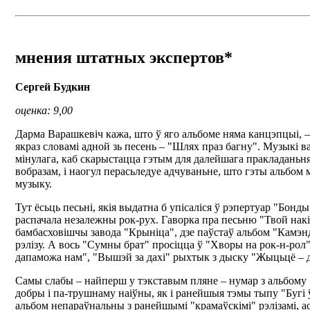
мнения штатных экспертов*
Сергей Будкин
оценка: 9,00
Дарма Варашкевіч кажа, што ў яго альбоме няма канцэпцыі, – 
якраз словамі адной зь песень – "Шлях праз багну". Музыкі 
мінулага, каб скарыстацца гэтым для далейшага пракладаньня 
вобразам, і наогул перасьледуе адчуваньне, што гэты альбом 
музыку.
Тут ёсьць песьні, якія выдатна б упісаліся ў рэпертуар "Бонд
распачала незалежны рок-рух. Гаворка пра песьню "Твой накі
бамбасховішчы завода "Крыніца", дзе паўстаў альбом "Камэнда
рэлізу. А вось "Сумны брат" просіцца ў "Хворы на рок-н-рол"
дапаможа нам", "Вышэй за дахі" рыхтык з дыску "Жыцьцё – д
Самы слабы – найперш у тэкставым пляне – нумар з альбому "
добры і па-трушнаму наіўны, як і ранейшыя тэмы тыпу "Бугі ў 
альбом непараўнальны з ранейшымі "крамаўскімі" рэлізамі, ас