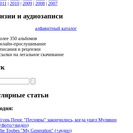
011
|
2010
|
2009
|
2008
|
2007
нзии и аудиозаписи
алфавитный каталог
олее 350 альбомов
нлайн-прослушивание
писания и рецензии
сылки на легальное скачивание
ск
улярные статьи
годня:
горь Пеня: "Песняры" закончились, когда ушел Мулявин
+фото/+видео)
he Toobes "My Generation" (+аудио)