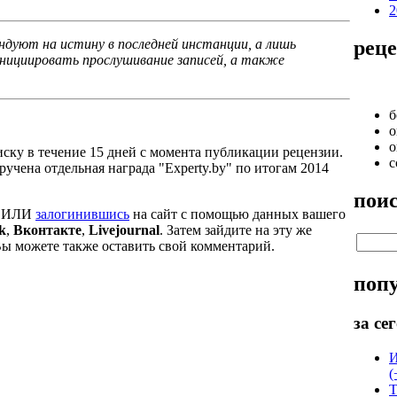
2
реце
ндуют на истину в последней инстанции, а лишь
нициировать прослушивание записей, а также
б
о
о
ску в течение 15 дней с момента публикации рецензии.
с
учена отдельная награда "Experty.by" по итогам 2014
пои
y ИЛИ
залогинившись
на сайт с помощью данных вашего
k
,
Вконтакте
,
Livejournal
. Затем зайдите на эту же
ы можете также оставить свой комментарий.
поп
за се
И
(
T