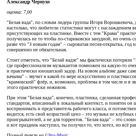
Александр Чернухо
оценка: 7,00
"Белая вада", по словам лидера группы Игоря Ворошкевича, 
настолько, что любители статистики могут с наслаждением в
присутствующих на пластинке. Вместе с тем "Крама" практи
получилась не то чтобы по-стариковски занудной, но очень 
разве что "З новым годам" – сыроватая песня-открытка, год н
совершенно не обязательная.
Стоит отметить, что "Белай вадзе" мы фактически потеряли
где профессионализм музыкантов помножен на какую-то оче
и практически юношеский задор. На новом альбоме даже са
вачыма" – звучит в какой-то мере искусственно и пластмассо
"крамовский" флёр, и, возможно, проблема в том числе и в 
этого практически неживом.
При этом "Белая вада", конечно, пластинка, сделанная профе
стандартов, вписанный в локальный контекст, и понятен он
воспринимать и представитель рабочего класса, и потомствен
видится, есть свой возрастной ценз – это музыка не клубных 
проигрывателей, а не для торрентов. "Белая вада" – это слов
и вот праздник наступил, ты получил то, что хотел, но всё ра
Полный текст на
Ultra-Music