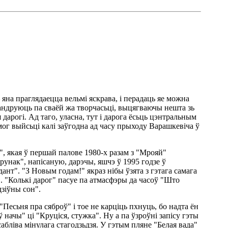
яна праглядаецца вельмі яскрава, і перадаць яе можна
вандруюць па сваёй жа творчасьці, выцягваючы нешта зь
дарогі. Ад таго, уласна, тут і дарога ёсьць цэнтральным
мог выйсьці калі заўгодна ад часу прыходу Варашкевіча ў
ы", якая ў першай палове 1980-х разам з "Мрояй"
рунак", напісаную, дарэчы, яшчэ ў 1995 годзе ў
нт". "З Новым годам!" якраз нібы ўзята з гэтага самага
. "Колькі дарог" пасуе па атмасфэры да часоў "Што
зіўны сон".
Песьня пра сяброў" і тое не карціць пхнуць, бо надта ён
начы" ці "Круціся, стужка". Ну а па ўзроўні запісу гэты
абліва мінулага стагодзьдзя. У гэтым пляне "Белая вада"