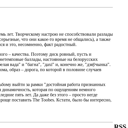
мь лет. Творческому настрою не способствовали разлады
рьезные, что они какое-то время не общались), а также
ся и это, несомненно, факт радостный.
ого – качества. Поэтому диск ровный, пусть и
днетемповые баллады, настоянные на белорусских
лая вада" и "багна", "дахі" и, конечно же, "дзяўчынка".
ма, образ – дорога, по которой в половине случаев
ьбому выйти за рамки "достойная работа признанных
я динамичность, которая по ощущениям немного
ледние пять лет. Да даже без этого – просто негде
 проще поставить The Toobes. Кстати, было бы интересно,
RSS