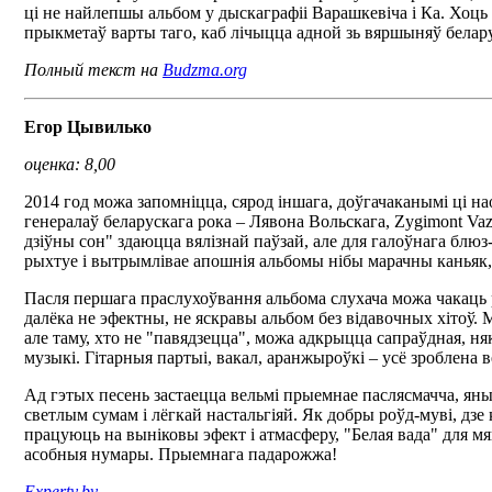
ці не найлепшы альбом у дыскаграфіі Варашкевіча і Ка. Хоць
прыкметаў варты таго, каб лічыцца адной зь вяршыняў белар
Полный текст на
Budzma.org
Егор Цывилько
оценка: 8,00
2014 год можа запомніцца, сярод іншага, доўгачаканымі ці н
генералаў беларускага рока – Лявона Вольскага, Zygimont Vaz
дзіўны сон" здаюцца вялізнай паўзай, але для галоўнага блюз
рыхтуе і вытрымлівае апошнія альбомы нібы марачны каньяк, як
Пасля першага праслухоўвання альбома слухача можа чакаць р
далёка не эфектны, не яскравы альбом без відавочных хітоў. 
але таму, хто не "павядзецца", можа адкрыцца сапраўдная, ня
музыкі. Гітарныя партыі, вакал, аранжыроўкі – усё зроблена в
Ад гэтых песень застаецца вельмі прыемнае паслясмачча, ян
светлым сумам і лёгкай настальгіяй. Як добры роўд-муві, дзе
працуюць на выніковы эфект і атмасферу, "Белая вада" для 
асобныя нумары. Прыемнага падарожжа!
Experty.by