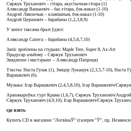
Сяржук Трухановіч – гітара, акустычная гітара (1)
Аляксандр Ванькевіч – бас-гітара, бэк-вакал (1-10)
Андрэй Лявончык – клавішныя, бэк-вакал (1-10)
Андрэй Цераховіч – барабаны (1,2,3,8,9)
У запісе таксама бралі ўдзел:
Аляксандр Сапега – барабаны (4,5,6,7,10)
Запіс зроблены на студыях: Maple Tree, Super 8, Az-Art
Прадусар альбому – Сяржук Трухановіч
Звядзенне і мастэрынг – Аляксандр Папроцкі
Тэксты: Наста Гулак (1), Зміцер Лукашук (2,3,5,7-10), Наста Г
Варашкевіч (6).
Музыка: Ігар Варашкевіч (2,4,5,8,10), Ігар Варашкевіч/Сяржук 
Аранжыроўка: гурт Крама (1,6,7), Сяржук Трухановіч/Андрэй
Сяржук Трухановіч (4,9,10), Ігар Варашкевіч/Сяржук Труханов
где взять
Купить CD в магазине "ЛогвінаЎ" (галерея "Ў", пр. Независи