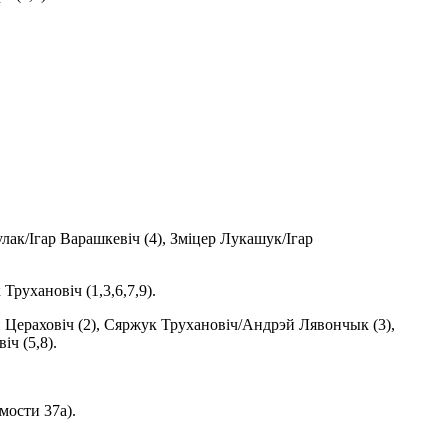
улак/Ігар Варашкевіч (4), Зміцер Лукашук/Ігар
Трухановіч (1,3,6,7,9).
 Цераховіч (2), Сяржук Трухановіч/Андрэй Лявончык (3),
іч (5,8).
мости 37а).