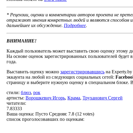
* Рецензии, оценки и комментарии авторов проекта не прете
отражают мнения конкретных людей и являются способом и
дальнейшее их обсуждение.
Подробнее
.
ВНИМАНИЕ!
Каждый пользователь может выставить свою оценку этому ди
На основе оценок зарегистрированных пользователей будет вр
года.
Выставить оценку можно
зарегистрировавшись
на Experty.b
эккаунта на любой из следующих социальных сетей:
Faceboo
страницу и выберите нужную оценку в специальном блоке. В
стили:
блюз
,
рок
артисты:
Ворошкевич Игорь
,
Крама
,
Труханович Сергей
читатели:
7.83333
Ваша оценка:
Пусто
Средняя:
7.8
(
12
votes)
список проголосовавших по оценкам: