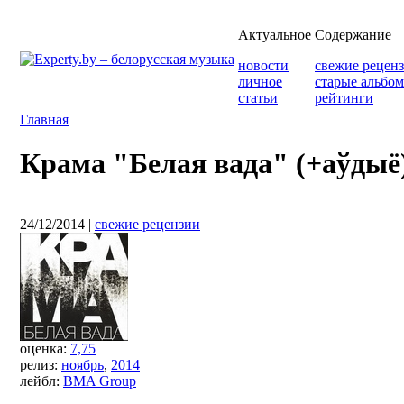
Актуальное
Содержание
новости
свежие рецен
личное
старые альбо
статьи
рейтинги
Главная
Крама "Белая вада" (+аўдыё
24/12/2014
|
свежие рецензии
оценка:
7,75
релиз:
ноябрь
,
2014
лейбл:
BMA Group