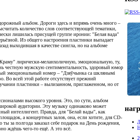
дорожный альбом. Дороги здесь и впрямь очень много –
ысчитать количество слов соответствующей тематики,
чески лишилась присущей группе иронии: "Белая вада"
серьёзной. Из общего настроения пластинки выпадает
азад выходившая в качестве сингла, но на альбоме
 "Краму" лирически-меланхоличную, эмоциональную, ту,
нь честную мужскую сентиментальность, здоровый юмор
мый эмоциональный номер – "Дзяўчынка са шклянымі
во. Во всей этой работе отсутствует прежний
звучании пластинки – вылизанном, приглаженном, но от
ссионалами высокого уровня. Это, по сути, альбом
 широкой аудитории. Эту музыку одинаково может
нагр
ный интеллигент. Правда, для "Белай вады", как
площадок, а концертных залов, она, если хотите, для CD-
Л
но ты за полгода заказал себе подарок на День рождения,
Н
вно ждёшь чего-то ещё. А это всё.
2