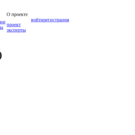
О проекте
войти
регистрация
зии
проект
мы
эксперты
)