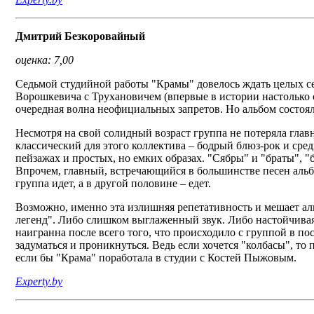
Дмитрий Безкоровайный
оценка: 7,00
Седьмой студийной работы "Крамы" довелось ждать целых се
Ворошкевича с Трухановичем (впервые в истории настолько се
очередная волна неофициальных запретов. Но альбом состоял
Несмотря на свой солидный возраст группа не потеряла главн
классический для этого коллектива – бодрый блюз-рок и сре
пейзажах и простых, но емких образах. "Сябры" и "браты", "бе
Впрочем, главный, встречающийся в большинстве песен альбо
группа идет, а в другой половине – едет.
Возможно, именно эта излишняя репетативность и мешает ал
легенд". Либо слишком выглаженный звук. Либо настойчива
наигранна после всего того, что происходило с группой в пос
задуматься и проникнуться. Ведь если хочется "колбасы", то
если бы "Крама" поработала в студии с Костей Пыжовым.
Experty.by