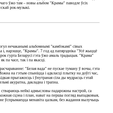
 чаго ўжо там – новы альбом "Крамы" паводле ўсіх
ускай рок-музыкі.
аогул нечаканымі альбомнымі "камбэкамі" сівых
a і, нарэшце, "Крамы". 7 год ад папярэдніка "Усё жыццё
-рок гурта Беларусі гэта ўжо амаль традыцыя. "Крама"
 па часе, так і па якасці.
асчараванне: "Белая вада" не пускае туману ў вочы, гэта
Можна на гэтым спыніцца і адкласці плытку на доўгі час,
кідкая прыгажосць і ўнутраная сіла ды мудрасць гэтай
ельмі акуратна, дакладна і трапна.
ы ствараюць нейкі адмысловы падарожны настрой, са
 кожная сцэна і план, нават на першы погляд выпадковыя,
мяне ўспрымаецца менавіта цалкам, без жадання вылучыць