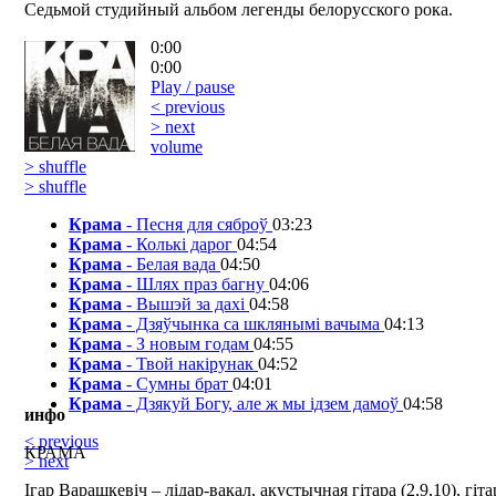
Седьмой студийный альбом легенды белорусского рока.
0:00
0:00
Play / pause
< previous
> next
volume
> shuffle
> shuffle
Крама
- Песня для сяброў
03:23
Крама
- Колькі дарог
04:54
Крама
- Белая вада
04:50
Крама
- Шлях праз багну
04:06
Крама
- Вышэй за дахі
04:58
Крама
- Дзяўчынка са шклянымі вачыма
04:13
Крама
- З новым годам
04:55
Крама
- Твой накірунак
04:52
Крама
- Сумны брат
04:01
Крама
- Дзякуй Богу, але ж мы ідзем дамоў
04:58
инфо
< previous
КРАМА
> next
Ігар Варашкевіч – лідар-вакал, акустычная гітара (2,9,10), гітар