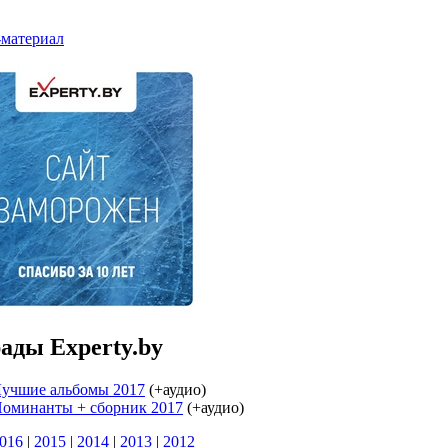
ады Experty.by
учшие альбомы 2017
(+аудио)
оминанты + cборник 2017
(+аудио)
016
|
2015
|
2014
|
2013
|
2012