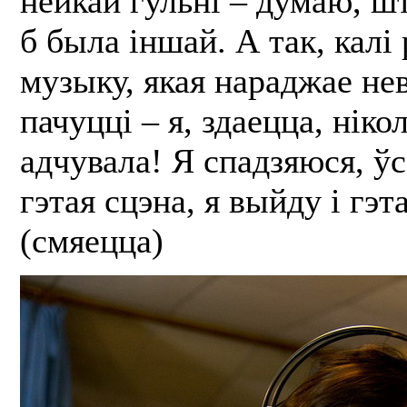
нейкай гульні – думаю, ш
б была іншай. А так, калі
музыку, якая нараджае не
пачуцці – я, здаецца, нікол
адчувала! Я спадзяюся, ўс
гэтая сцэна, я выйду і гэт
(смяецца)