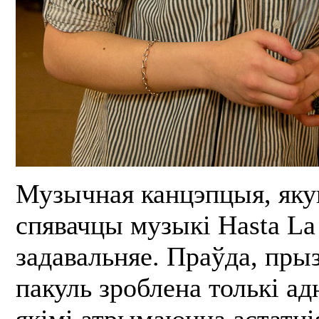
Музычная канцэпцыя, як
спявачцы музыкі Hasta La F
задавальняе. Праўда, пры
пакуль зроблена толькі ад
якімі атрымаюцца астатні