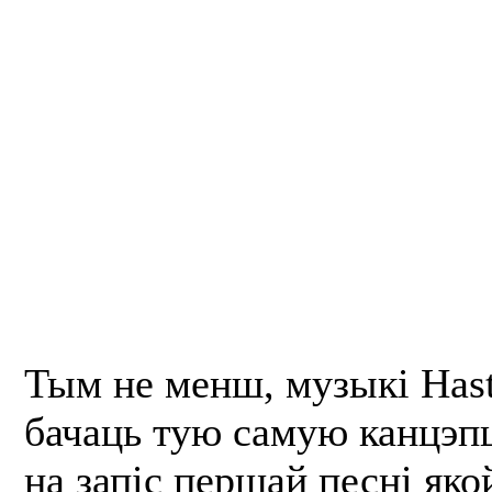
Тым не менш, музыкі Hasta
бачаць тую самую канцэп
на запіс першай песні яко