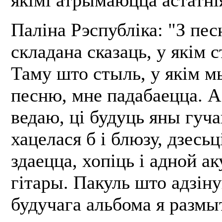
Паліна Рэспубліка: "З пес
складана сказаць, у якім с
Таму што стыль, у якім м
песню, мне падабаецца. А
ведаю, ці будуць яны гуча
хацелася б і блюзу, дзесьц
здаецца, хопіць і адной а
гітары. Пакуль што адзі
будучага альбома я размыт