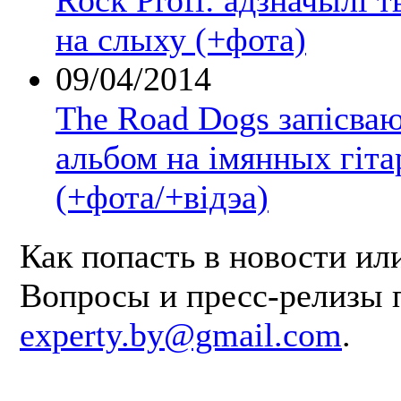
Rock Profі: адзначылі т
на слыху (+фота)
09/04/2014
The Road Dogs запісва
альбом на імянных гіта
(+фота/+відэа)
Как попасть в новости ил
Вопросы и пресс-релизы 
experty.by@gmail.com
.