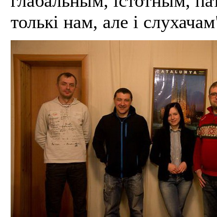
глабальным, істотным, п
толькі нам, але і слухачам