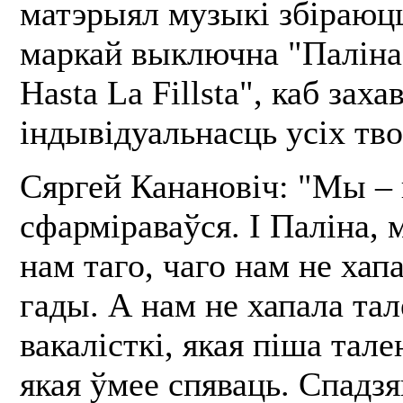
матэрыял музыкі збіраюцц
маркай выключна "Паліна 
Hasta La Fillsta", каб заха
індывідуальнасць усіх тво
Сяргей Канановіч: "Мы – 
сфарміраваўся. І Паліна, 
нам таго, чаго нам не хап
гады. А нам не хапала тал
вакалісткі, якая піша тал
якая ўмее спяваць. Спадзя