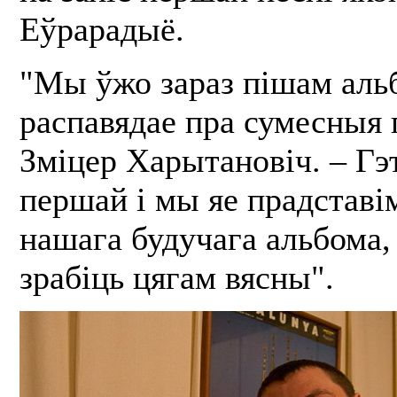
Еўрарадыё.
"Мы ўжо зараз пішам аль
распавядае пра сумесныя
Зміцер Харытановіч. – Гэ
першай і мы яе прадставім
нашага будучага альбома,
зрабіць цягам вясны".