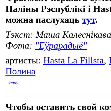
Паліны Рэспублікі і Hast
можна паслухаць
тут
.
Тэкст: Маша Калеснікав
Фота:
"Еўрарадыё"
артисты:
Hasta La Fillsta
,
Полина
Tweet
Чтобы оставить свой к