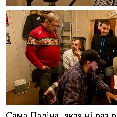
Сама Паліна, якая ні раз 