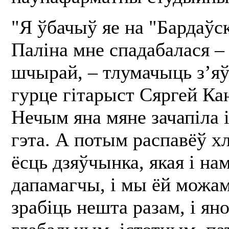
"Я ўбачыў яе на "Бардаўск
Паліна мне спадабалася –
шчырай, – тлумачыць з’я
гурце гітарыст Сяргей Кан
Нечым яна мяне зачапіла і
гэта. А потым распавёў х
ёсць дзяўчынка, якая і на
дапамагчы, і мы ёй можа
зрабіць нешта разам, і яно