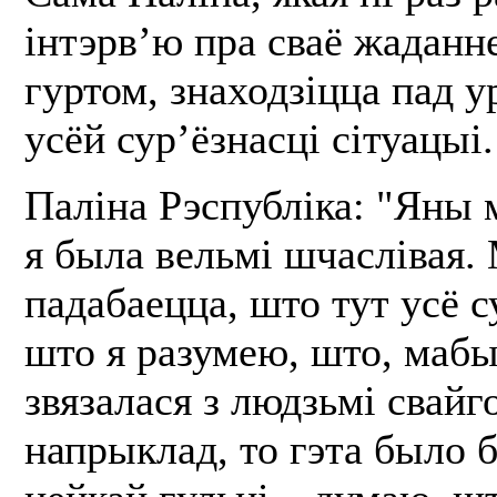
інтэрв’ю пра сваё жаданне
гуртом, знаходзіцца пад 
усёй сур’ёзнасці сітуацыі.
Паліна Рэспубліка: "Яны м
я была вельмі шчаслівая.
падабаецца, што тут усё с
што я разумею, што, мабыц
звязалася з людзьмі свайго
напрыклад, то гэта было 