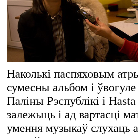
Наколькі паспяховым атр
сумесны альбом і ўвогуле
Паліны Рэспублікі і Hasta 
залежыць і ад вартасці ма
умення музыкаў слухаць ад