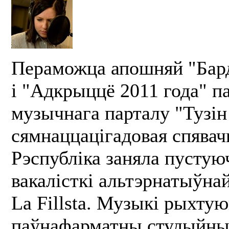
Пераможца апошняй "Бард
і "Адкрыццё 2011 года" п
музычнага парталу "Тузін
сямнаццацігадовая спявач
Рэспубліка заняла пустую
вакалісткі альтэрнатыўна
La Fillsta. Музыкі рыхту
паўнафарматны студыйны