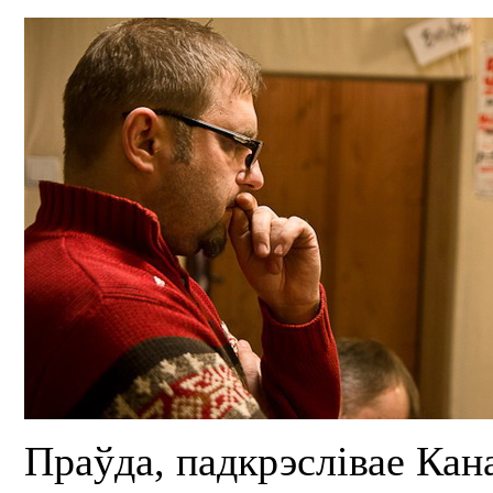
Праўда, падкрэслівае Кан