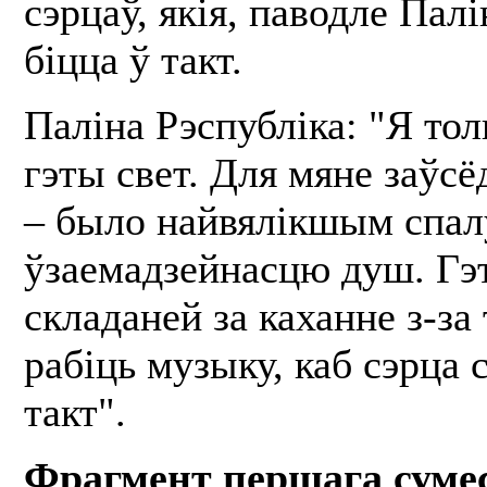
сэрцаў, якія, паводле Пал
біцца ў такт.
Паліна Рэспубліка: "Я тол
гэты свет. Для мяне заўсё
– было найвялікшым спал
ўзаемадзейнасцю душ. Гэт
складаней за каханне з-за
рабіць музыку, каб сэрца с
такт".
Фрагмент першага сумес