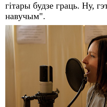
гітары будзе граць. Ну, г
навучым".