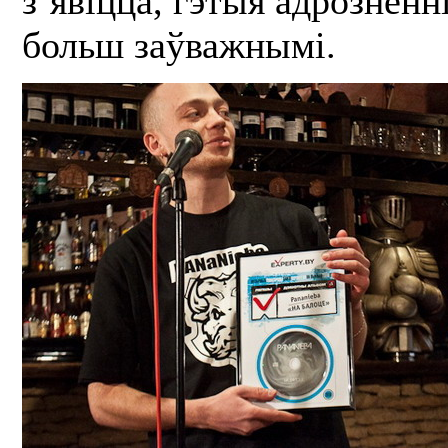
з’явіцца, гэтыя адрозненн
больш заўважнымі.