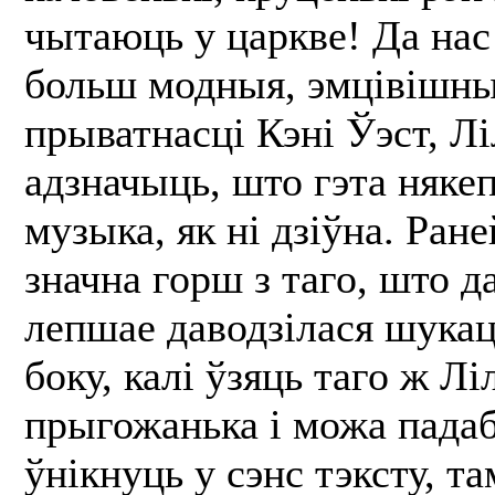
чытаюць у царкве! Да нас
больш модныя, эмцівішны
прыватнасці Кэні Ўэст, Лі
адзначыць, што гэта някеп
музыка, як ні дзіўна. Ран
значна горш з таго, што да
лепшае даводзілася шукац
боку, калі ўзяць таго ж Лі
прыгожанька і можа падаб
ўнікнуць у сэнс тэксту, т