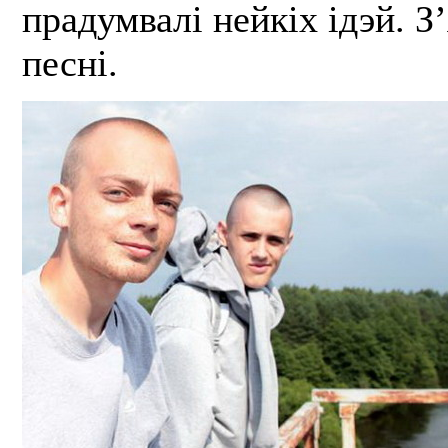
прадумвалі нейкіх ідэй. З
песні.