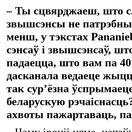
– Ты сцвярджаеш, што с
звышсэнсы не патрэбны
менш, у тэкстах Pananie
сэнсаў і звышсэнсаў, шт
падаецца, што вам па 40
дасканала ведаеце жыцц
так сур’ёзна ўспрымаец
беларускую рэчаіснасць
ахвоты пажартаваць, па
– Чаму іроніі няма, напэў