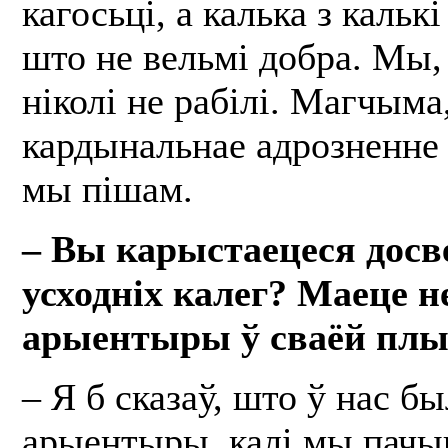
кагосьці, а калька з калькі
што не вельмі добра. Мы,
ніколі не рабілі. Магчыма
кардынальнае адрозненне 
мы пішам.
– Вы карыстаецеся досве
усходніх калег? Маеце н
арыентыры ў сваёй плы
– Я б сказаў, што ў нас б
арыентыры, калі мы пачы