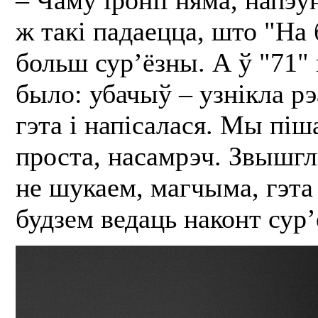
ж такі падаецца, што "На 
больш сур’ёзны. А ў "71" 
было: убачыў – узнікла р
гэта і напісалася. Мы піш
проста, насамрэч. Звышгл
не шукаем, магчыма, гэта
будзем ведаць наконт сур’