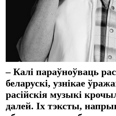
– Калі параўноўваць расі
беларускі, узнікае ўраж
расійскія музыкі крочыл
далей. Іх тэксты, напр