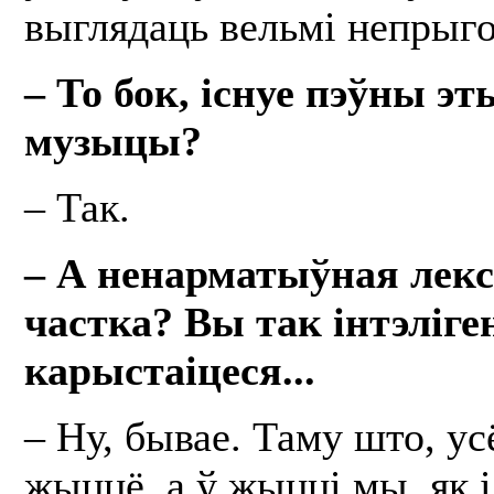
выглядаць вельмі непрыг
– То бок, існуе пэўны эт
музыцы?
– Так.
– А ненарматыўная лексі
частка? Вы так інтэліге
карыстаіцеся...
– Ну, бывае. Таму што, усё
жыццё, а ў жыцці мы, як і