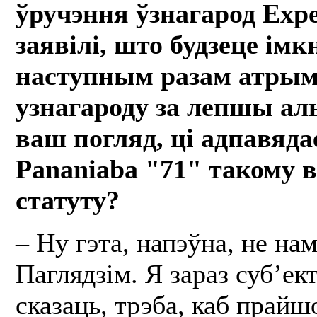
ўручэння ўзнагарод Expe
заявілі, што будзеце ім
наступным разам атры
узнагароду за лепшы аль
ваш погляд, ці адпавяд
Pananiaba "71" такому 
статуту?
– Ну гэта, напэўна, не на
Паглядзім. Я зараз суб’ек
сказаць, трэба, каб прайш