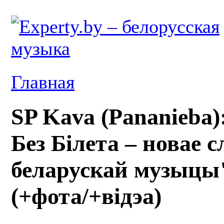
Главная
SP Kava (Pananieba)
Без Білета – новае с
беларускай музыцы
(+фота/+відэа)