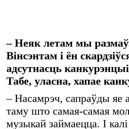
– Неяк летам мы размаў
Вінсэнтам і ён скардзіўс
адсутнасць канкурэнцыі
Табе, уласна, хапае кан
– Насамрэч, сапраўды яе а
таму што самая-самая мол
музыкай займаецца. І калі