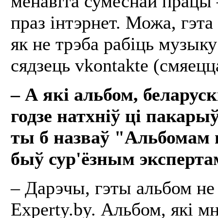
менавіта сумеснай працы 
праз інтэрнет. Можа, гэта
як не трэба рабіць музыку
сядзець vkontakte (смяецц
– А які альбом, беларускі
годзе натхніў ці пакары
ты б назваў "Альбомам г
быў сур'ёзным эксперта
– Дарэчы, гэты альбом не 
Experty.by. Альбом, які м