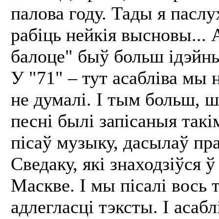
палова году. Тады я паслу
рабіць нейкія высновы...
балоце" быў больш ідэйн
У "71" – тут асабліва мы н
не думалі. І тым больш, ш
песні былі запісаныя такі
пісаў музыку, дасылаў пра
Сведаку, які знаходзіўся ў
Маскве. І мы пісалі вось 
адлегласці тэксты. І асабл