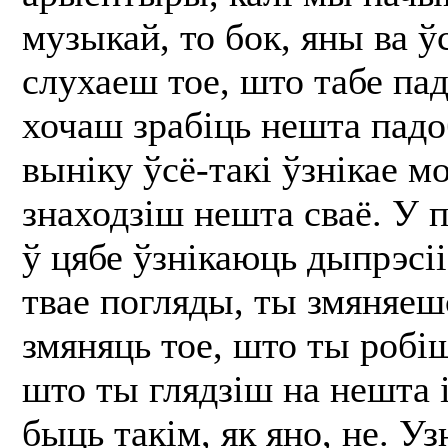
музыкай, то бок, яны ва ў
слухаеш тое, што табе па
хочаш зрабіць нешта падо
выніку ўсё-такі ўзнікае м
знаходзіш нешта сваё. У
ў цябе ўзнікаюць дыпрэсі
твае погляды, ты змяняе
змяняць тое, што ты робіш
што ты глядзіш на нешта 
быць такім, як яно, не. У