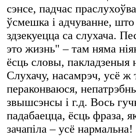
сэнсе, падчас праслухоўв
ўсмешка і адчуванне, што
здзекуецца са слухача. П
это жизнь" – там няма нія
ёсць словы, пакладзеныя 
Слухачу, насамрэч, усё ж 
пераконваюся, непатрэбны
звышсэнсы і г.д. Вось гу
падабаецца, ёсць фраза, я
зачапіла – усё нармальна!