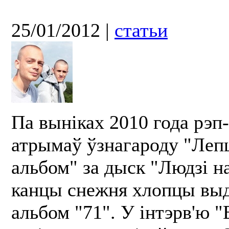
25/01/2012
|
статьи
Па выніках 2010 года рэп-
атрымаў ўзнагароду "Ле
альбом" за дыск "Людзі н
канцы снежня хлопцы выд
альбом "71". У інтэрв'ю 