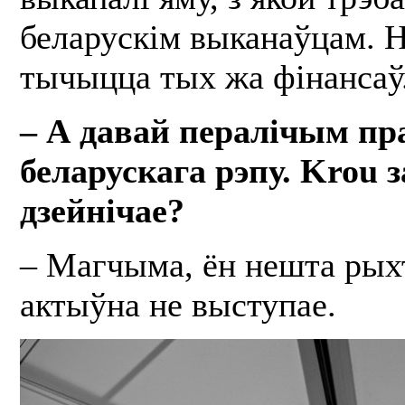
беларускім выканаўцам. Н
тычыцца тых жа фінансаў.
– А давай пералічым пр
беларускага рэпу. Krou з
дзейнічае?
– Магчыма, ён нешта рыхт
актыўна не выступае.