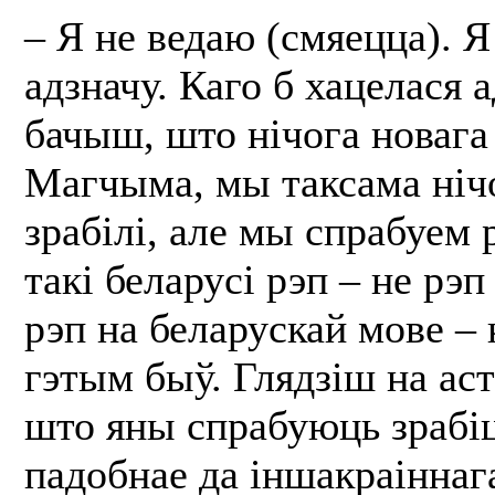
– Я не ведаю (смяецца). Я
адзначу. Каго б хацелася 
бачыш, што нічога новага 
Магчыма, мы таксама нічо
зрабілі, але мы спрабуем 
такі беларусі рэп – не рэп
рэп на беларускай мове – к
гэтым быў. Глядзіш на аст
што яны спрабуюць зрабі
падобнае да іншакраіннага