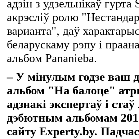
адзін з удзельнікаў гурта
акрэсліў ролю "Нестанда
варианта", даў характары
беларускаму рэпу і праан
альбом Pananieba.
– У мінулым годзе ваш
альбом "На балоце" ат
адзнакі экспертаў і ста
дэбютным альбомам 2010
сайту Experty.by. Падча