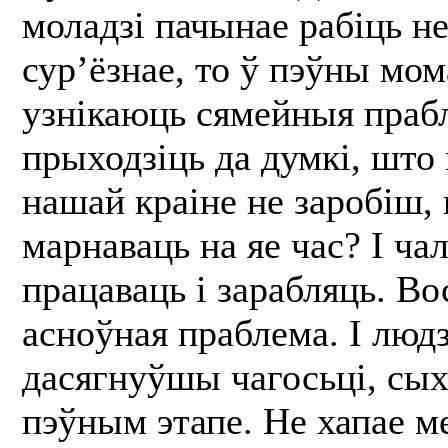
моладзі пачынае рабіць н
сур’ёзнае, то ў пэўны мом
узнікаюць сямейныя прабл
прыходзіць да думкі, што
нашай краіне не заробіш,
марнаваць на яе час? І ча
працаваць і зарабляць. Во
асноўная праблема. І людз
дасягнуўшы чагосьці, сых
пэўным этапе. Не хапае м