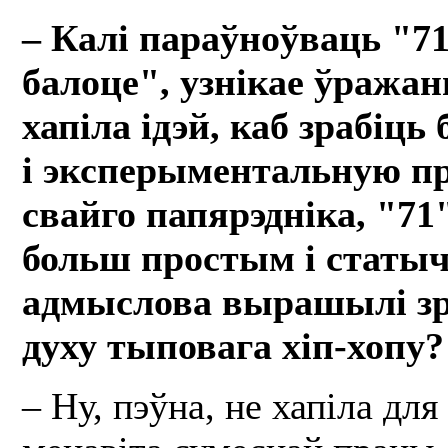
– Калі параўноўваць "71
балоце", узнікае ўражан
хапіла ідэй, каб зрабіць
і эксперыментальную пр
свайго папярэдніка, "71
больш простым і статы
адмыслова вырашылі зр
духу тыповага хіп-хопу?
– Ну, пэўна, не хапіла дл