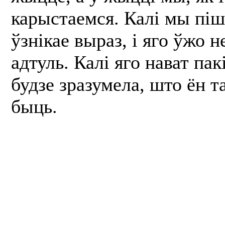
карыстаемся. Калі мы пі
ўзнікае выраз, і яго ўжо 
адтуль. Калі яго нават пак
будзе зразумела, што ён т
быць.