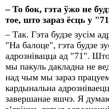
– То бок, гэта ўжо не бу
тое, што зараз ёсць у "7
– Так. Гэта будзе зусім ад
"На балоце", гэта будзе зу
адрознівацца ад "71". Што
мы пакуль дакладна не вед
над чым мы зараз працуем
кардынальна адрозніваецца
завершанае яшчэ. Я думаю