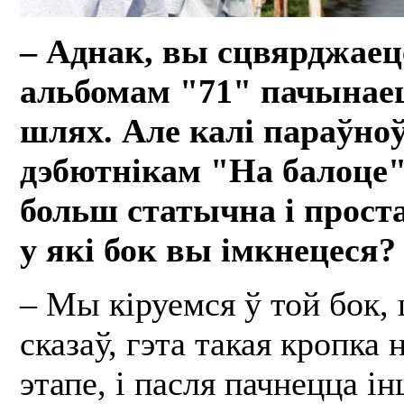
– Аднак, вы сцвярджаец
альбомам "71" пачынае
шлях. Але калі параўноў
дэбютнікам "На балоце"
больш статычна і прост
у які бок вы імкнецеся?
– Мы кіруемся ў той бок, 
сказаў, гэта такая кропка
этапе, і пасля пачнецца і