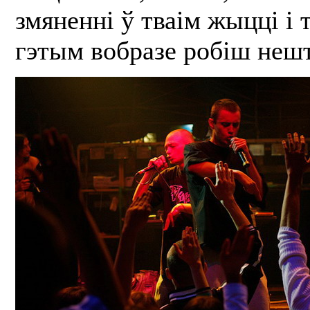
змяненні ў тваім жыцці і 
гэтым вобразе робіш нешт