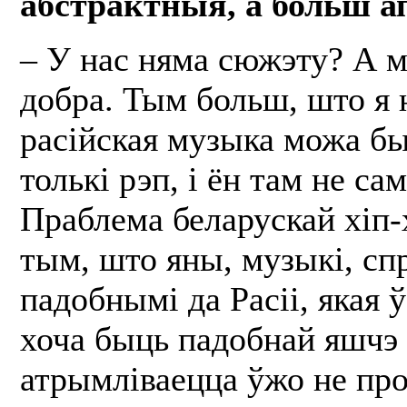
абстрактныя, а больш а
– У нас няма сюжэту? А м
добра. Тым больш, што я н
расійская музыка можа бы
толькі рэп, і ён там не с
Праблема беларускай хіп-
тым, што яны, музыкі, с
падобнымі да Расіі, якая 
хоча быць падобнай яшчэ д
атрымліваецца ўжо не про