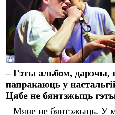
– Гэты альбом, дарэчы,
папракаюць у настальгі
Цябе не бянтэжыць гэт
– Мяне не бянтэжыць. У м