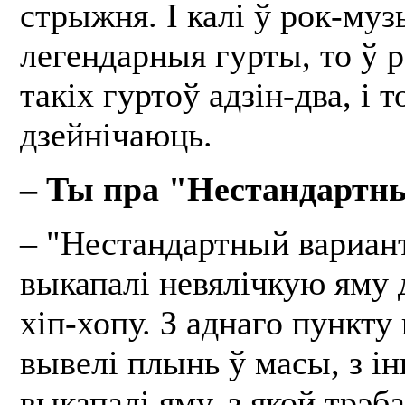
стрыжня. І калі ў рок-муз
легендарныя гурты, то ў
такіх гуртоў адзін-два, і т
дзейнічаюць.
– Ты пра "Нестандартн
– "Нестандартный вариан
выкапалі невялічкую яму 
хіп-хопу. З аднаго пункту
вывелі плынь ў масы, з і
выкапалі яму, з якой трэб