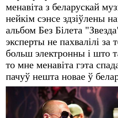
менавіта з беларускай муз
нейкім сэнсе здзіўлены на
альбом Без Білета "Звезда"
эксперты не пахвалілі за 
больш электронны і што т
то мне менавіта гэта спад
пачуў нешта новае ў бела