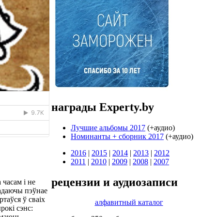
награды Experty.by
Лучшие альбомы 2017
(+аудио)
Номинанты + cборник 2017
(+аудио)
2016
|
2015
|
2014
|
2013
|
2012
2011
|
2010
|
2009
|
2008
|
2007
рецензии и аудиозаписи
 часам і не
надаючы пэўнае
ртаўся ў сваіх
алфавитный каталог
рокі сэнс:
 маюць