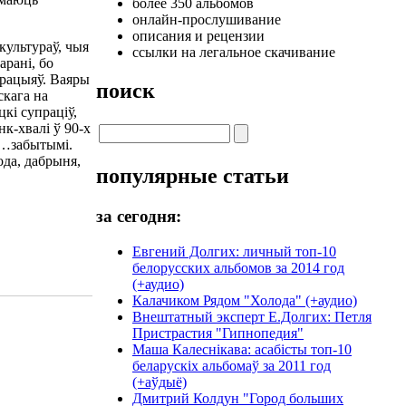
более 350 альбомов
онлайн-прослушивание
описания и рецензии
 культураў, чыя
ссылки на легальное скачивание
арані, бо
арацыяў. Ваяры
поиск
скага на
цкі супраціў,
нк-хвалі ў 90-х
 …забытымі.
ода, дабрыня,
популярные статьи
за сегодня:
Евгений Долгих: личный топ-10
белорусских альбомов за 2014 год
(+аудио)
Калачиком Рядом "Холода" (+аудио)
Внештатный эксперт Е.Долгих: Петля
Пристрастия "Гипнопедия"
Маша Калеснікава: асабісты топ-10
беларускіх альбомаў за 2011 год
(+аўдыё)
Дмитрий Колдун "Город больших