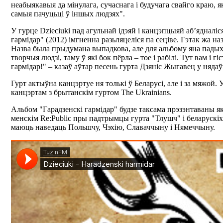
неабыякавыя да мінулага, сучаснага і будучага свайго краю, 
самыя пачуцьці ў іншых людзях".
У гурце Dzieciuki пад агульнай ідэяй і канцэпцыяй аб’ядналіс
гармідар" (2012) імгненна разьляцеліся па cеціве. Гэтак жа н
Назва была прыдумана выпадкова, але для альбому яна падых
творчыя людзі, таму ў які бок пёрла – тое і рабілі. Тут вам і 
гармідар!" – казаў аўтар песень гурта Дзяніс Жыгавец у нядаў
Гурт актыўна канцэртуе ня толькі ў Беларусі, але і за мяжой
канцэртам з брытанскім гуртом The Ukrainians.
Альбом "Гарадзенскі гармідар" будзе таксама прэзэнтаваны як 
менскім Re:Public пры падтрымцы гурта "Тлушч" і беларускіх р
маюць наведаць Польшчу, Чэхію, Славаччыну і Нямеччыну.