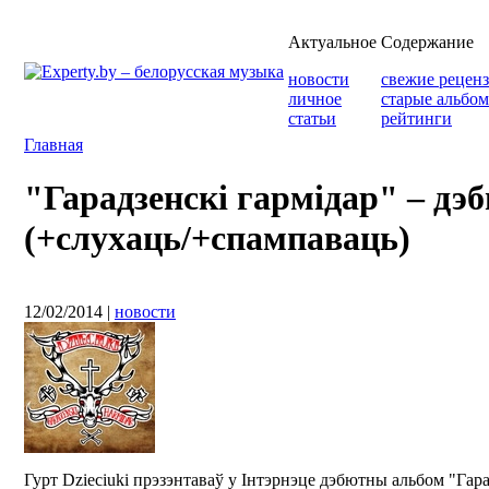
Актуальное
Содержание
новости
свежие рецен
личное
старые альбо
статьи
рейтинги
Главная
"Гарадзенскі гармідар" – дэб
(+слухаць/+спампаваць)
12/02/2014
|
новости
Гурт Dzieciuki прэзэнтаваў у Інтэрнэце дэбютны альбом "Гар