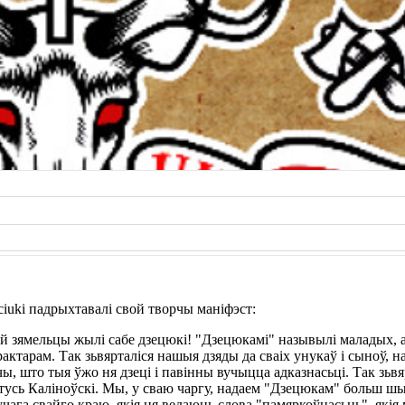
iuki падрыхтавалі свой творчы маніфэст:
й зямельцы жылі сабе дзецюкі! "Дзецюкамі" назывылі маладых, а
актарам. Так зьвярталiся нашыя дзяды да сваiх унукаў і сыноў, 
ы, што тыя ўжо ня дзеці і павінны вучыцца адказнасьці. Так зьвя
усь Каліноўскі. Мы, у сваю чаргу, надаем "Дзецюкам" больш шы
чага свайго краю, якія ня ведаюць слова "памяркоўнасьць", якія