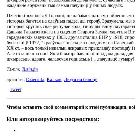
жаданьне абуджаць тыя самыя пачуцьці ў іншых людзях.
Dzieciuki зьявіліся ў Горадні, не пабаімся патасу, найлепшым 
гісторыя багатая на слаўныя падзеі ды герояў. Зразумела, мы з
гісторыя круціць сваё рыпучае кола, ізноў ды ізноў паўтараю
Давыда Гарадзенскага на сьценах Старога Замка, харугвы Віт
гарадзенскіх завулках у 1863, другая сталіца БНР у 1918, спр
бунт гіпі ў 1972, "краёўскае" шэсьце з паходнямі па Савецкай
ХХ ст. – вось толькі некалькі яскравых прыкладаў постацяў 
Але гэта не пра нас! Якія б выпрабаваньні ні кідала доля, д
шчырасьць, адвага, чалавечая годнасьць і …пачуцьцё гумару!
Тэкст:
Tuzin.fm
артисты:
Dzieciuki
,
Кальян
,
Людзі на балоце
Tweet
Чтобы оставить свой комментарий к этой публикации, во
Или авторизируйтесь посредством: