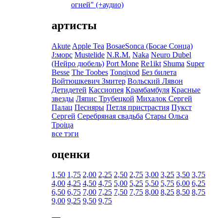
огней" (+аудио)
артисты
Akute
Apple Tea
BosaeSonca (Босае Сонца)
J:морс
Mustelide
N.R.M.
Naka
Neuro Dubel
(Нейро дюбель)
Port Mone
Re1ikt
Shuma
Super
Besse
The Toobes
Tonqixod
Без билета
Войтюшкевич Змитер
Вольский Лявон
Детидетей
Кассиопея
Крамбамбуля
Красные
звезды
Ляпис Трубецкой
Михалок Сергей
Палац
Песняры
Петля пристрастия
Пукст
Сергей
Серебряная свадьба
Стары Ольса
Троіца
все тэги
оценки
1,50
1,75
2,00
2,25
2,50
2,75
3,00
3,25
3,50
3,75
4,00
4,25
4,50
4,75
5,00
5,25
5,50
5,75
6,00
6,25
6,50
6,75
7,00
7,25
7,50
7,75
8,00
8,25
8,50
8,75
9,00
9,25
9,50
9,75