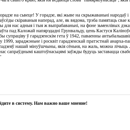
горадзе на сьвеце! У горадзе, які жыве на скрыжаваньні народаў і
аўсёды скіраваныя наперад, але, як вядома, трэба памятаць свае к
чы для нас адныя і тыя ж выпрабаваньні, на фоне зьменлівых дэк
аўта пад Каложай напярэдадні Грунвальду, цень Кастуся Каліноў
обы супраціву ў гарадзенскім гета ў 1942, паваенны антыбальшаві
 у 1999, зараджэньне і росквіт гарадзенскай пратэстнай анарха-па
і падзеяў нашай мінуўшчыны, якія сёньня, на жаль, можна лічыць
ля нас сапраўднымі каштоўнасьцямі заўжды будуць заставацца сваб
"
йдите в систему. Нам важно ваше мнение!