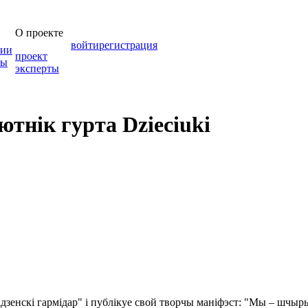
О проекте
войти
регистрация
зии
проект
мы
эксперты
ютнік гурта Dzieciuki
адзенскі гармідар" і публікуе свой творчы маніфэст: "Мы – шчыр