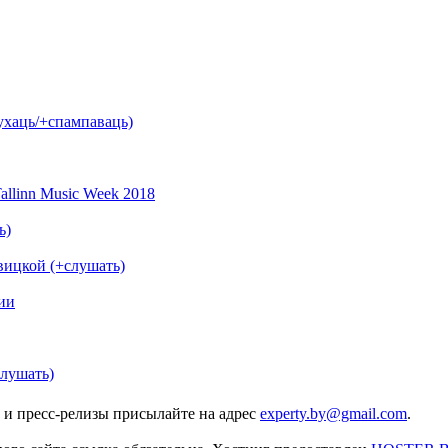
лухаць/+спампаваць)
llinn Music Week 2018
ь)
вицкой (+слушать)
ии
слушать)
 и пресс-релизы присылайте на адрес
experty.by@gmail.com
.