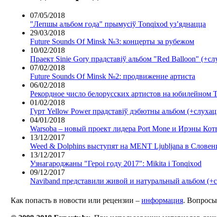
07/05/2018
"Лепшы альбом года" прымусіў Tonqixod уз’яднацца
29/03/2018
Future Sounds Of Minsk №3: концерты за рубежом
10/02/2018
Праект Sinie Gory прадставіў альбом "Red Balloon" (+с
07/02/2018
Future Sounds Of Minsk №2: продвижение артиста
06/02/2018
Рекордное число белорусских артистов на юбилейном Ta
01/02/2018
Гурт Yellow Power прадставіў дэбютны альбом (+слухац
04/01/2018
Warsoba – новый проект лидера Port Mone и Ирэны Кот
13/12/2017
Weed & Dolphins выступят на MENT Ljubljana в Словен
13/12/2017
Узнагароджаны "Героі году 2017": Mikita і Tonqixod
09/12/2017
Naviband представили живой и натуральный альбом (+
Как попасть в новости или рецензии –
информация
. Вопросы