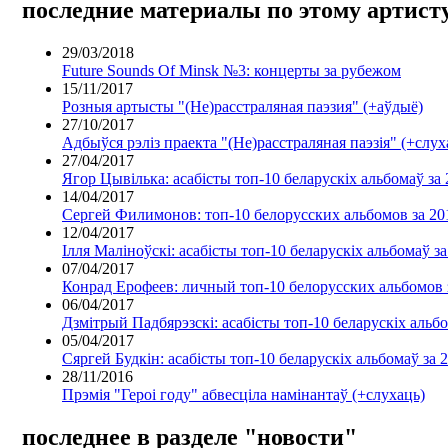
последние материалы по этому артисту
29/03/2018
Future Sounds Of Minsk №3: концерты за рубежом
15/11/2017
Розныя артысты "(Не)расстраляная паэзия" (+аўдыё)
27/10/2017
Адбыўся рэліз праекта "(Не)расстраляная паэзія" (+слу
27/04/2017
Ягор Цывілька: асабісты топ-10 беларускіх альбомаў за 
14/04/2017
Сергей Филимонов: топ-10 белорусских альбомов за 201
12/04/2017
Ілля Маліноўскі: асабісты топ-10 беларускіх альбомаў за
07/04/2017
Конрад Ерофеев: личный топ-10 белорусских альбомов з
06/04/2017
Дзмітрый Падбярэзскі: асабісты топ-10 беларускіх альбо
05/04/2017
Сяргей Будкін: асабісты топ-10 беларускіх альбомаў за 
28/11/2016
Прэмія "Героі году" абвесціла намінантаў (+слухаць)
последнее в разделе "новости"