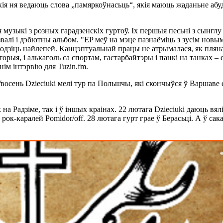
якія ня ведаюць слова „памяркоўнасьць“, якія маюць жаданьне аб
я музыкі з розных гарадзенскіх гуртоў. Іх першыя песьні з сынглу
азвалі і дэбютны альбом. "EP меў на мэце пазнаёміць з зусім новы
одзіць найлепей. Канцэптуальнай працы не атрымалася, як плян
гісторыя, і алькаголь са спортам, гастарбайтэры і панкі на танках 
нім інтэрвію для Tuzin.fm.
. Увосень Dzieciuki мелі тур па Польшчы, які скончыўся ў Варшав
на Радзіме, так і ў іншых краінах. 22 лютага Dzieciuki даюць вял
ок-каралей Pomidor/off. 28 лютага гурт грае ў Берасьці. А ў сака