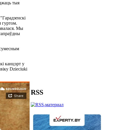
уджаць тыя
 "Гарадзенскі
м гуртом.
авалася. Мы
– сапраўдны
е сумесным
ікі канцэрт у
віку Dzieciuki
RSS