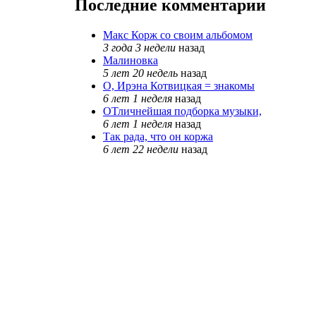
Последние комментарии
Макс Корж со своим альбомом
3 года 3 недели
назад
Малиновка
5 лет 20 недель
назад
О, Ирэна Котвицкая = знакомы
6 лет 1 неделя
назад
ОТличнейшая подборка музыки,
6 лет 1 неделя
назад
Так рада, что он коржа
6 лет 22 недели
назад