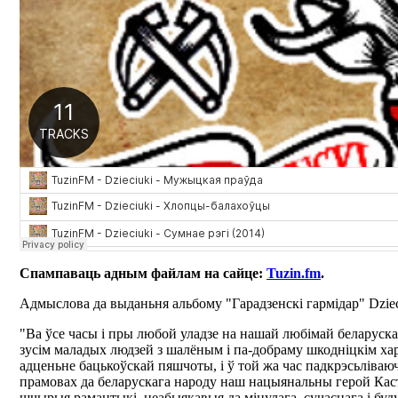
Спампаваць адным файлам на сайце:
Tuzin.fm
.
Адмыслова да выданьня альбому "Гарадзенскі гармідар" Dziec
"Ва ўсе часы і пры любой уладзе на нашай любімай беларуска
зусім маладых людзей з шалёным i па-добраму шкодніцкім хар
адценьне бацькоўскай пяшчоты, і ў той жа час падкрэсьліваюч
прамовах да беларускага народу наш нацыянальны герой Каст
шчырыя рамантыкі, неабыякавыя да мінулага, сучаснага і буду