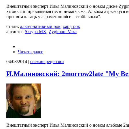
Внештатный эксперт Илья Малиновский о новом диске Zygim
хітовыя ці правальныя песні немагчыма. Альбом атрымаўся ве
прынята казаць у аграмегаполісе – стабільным".
стили:
альтернативный рок
,
хард-рок
артисты:
Skrypa MX
,
Zygimont Vaza
Читать далее
04/08/2014
|
свежие рецензии
И.Малиновский: 2morrow2late "My Be
Внештатный эксперт Илья Малиновский о новом альбоме 2mo