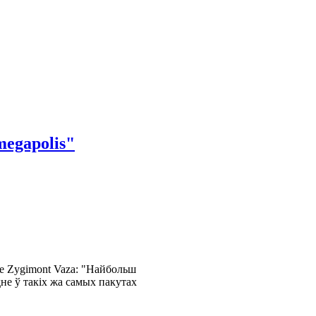
egapolis"
 Zygimont Vaza: "Найбольш
не ў такіх жа самых пакутах