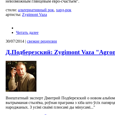
невозможным глянцевым евро-счастьем".
стили:
альтернативный рок
,
хард-рок
артисты:
Zygimont Vaza
Читать далее
30/07/2014
|
свежие рецензии
Д.Подберезский: Zygimont Vaza "Agrom
Внештатный эксперт Дмитрий Подберезский о новом альбоме
вытрыманая стылёва, роўная праграма з хіба што ўсіх папярэд
народжаных. З усімі сваімі плюсамі ды мінусамі..."