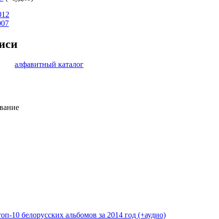
012
007
писи
алфавитный каталог
ивание
п-10 белорусских альбомов за 2014 год (+аудио)