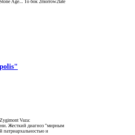
Stone Age... То бок 2morrow2late
olis"
ygimont Vaza:
ени. Жесткий диагноз "мирным
й патриархальностью и