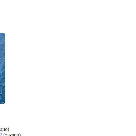
дио)
7
(+аудио)