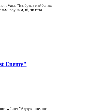
ont Vaza: "Выбраць найбольш
льмі роўным, ці, як гэта
st Enemy"
rrow2late: "Адчуванне, што