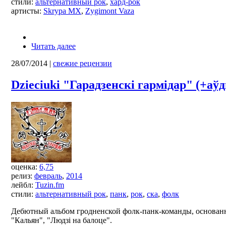
стили:
альтернативный рок
,
хард-рок
артисты:
Skrypa MX
,
Zygimont Vaza
Читать далее
28/07/2014
|
свежие рецензии
Dzieciuki "Гарадзенскі гармідар" (+аў
оценка:
6,75
релиз:
февраль
,
2014
лейбл:
Tuzin.fm
стили:
альтернативный рок
,
панк
,
рок
,
ска
,
фолк
Дебютный альбом гродненской фолк-панк-команды, основан
"Кальян", "Людзі на балоце".