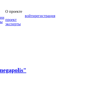
О проекте
войти
регистрация
зии
проект
мы
эксперты
egapolis"