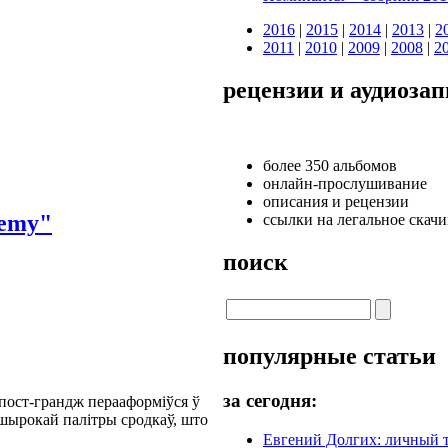
2016
|
2015
|
2014
|
2013
|
2
2011
|
2010
|
2009
|
2008
|
2
рецензии и аудиоза
более 350 альбомов
онлайн-прослушивание
описания и рецензии
nemy"
ссылки на легальное скач
поиск
популярные статьи
за сегодня:
пост-грандж перааформіўся ў
ырокай палітры сродкаў, што
Евгений Долгих: личный то