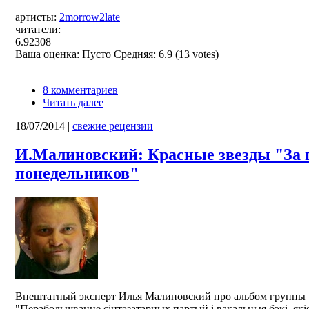
артисты:
2morrow2late
читатели:
6.92308
Ваша оценка:
Пусто
Средняя:
6.9
(
13
votes)
8 комментариев
Читать далее
18/07/2014
|
свежие рецензии
И.Малиновский: Красные звезды "За 
понедельников"
Внештатный эксперт Илья Малиновский про альбом группы 
"Перабольшванне сінтэзатарных партый і вакальныя бэкі, які