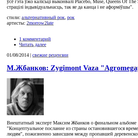
ўсё гэта ўжо калісьці выконвалі Placebo, Muse, Queens Of The 
страцілі індывідуальнасць, так яе да канца і не аформіўшы".
стили:
альтернативный рок
,
рок
артисты:
2morrow2late
1 комментарий
Читать далее
01/08/2014
|
свежие рецензии
М.Жбанков: Zygimont Vaza "Agromegap
Внештатный эксперт Максим Жбанков о финальном альбоме Z
"Концептуальное послание из страны остановившегося врем
людям", пожизненно зависшим между пропавшей деревенско