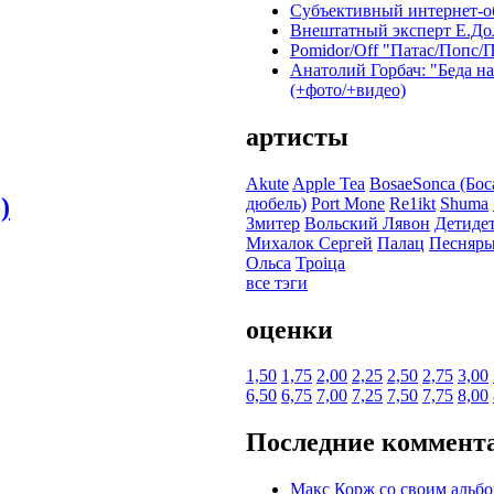
Субъективный интернет-об
Внештатный эксперт Е.До
Pomidor/Off "Патас/Попс/
Анатолий Горбач: "Беда н
(+фото/+видео)
артисты
Akute
Apple Tea
BosaeSonca (Бос
)
дюбель)
Port Mone
Re1ikt
Shuma
Змитер
Вольский Лявон
Детиде
Михалок Сергей
Палац
Песняр
Ольса
Троіца
все тэги
оценки
1,50
1,75
2,00
2,25
2,50
2,75
3,00
6,50
6,75
7,00
7,25
7,50
7,75
8,00
Последние коммент
Макс Корж со своим альб