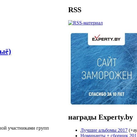
RSS
дыё)
награды Experty.by
ной участниками групп
Лучшие альбомы 2017
(+ау
Номинанты + cборник 201