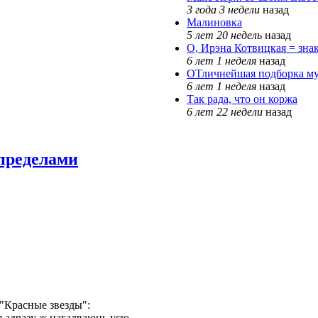
3 года 3 недели
назад
Малиновка
5 лет 20 недель
назад
О, Ирэна Котвицкая = зна
6 лет 1 неделя
назад
ОТличнейшая подборка му
6 лет 1 неделя
назад
Так рада, что он коржа
6 лет 22 недели
назад
пределами
"Красные звезды":
я адразу ж нагадваюць усю