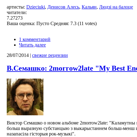
артисты:
Dzieciuki
,
Денисов Алесь
,
Кальян
,
Людзі на балоце
читатели:
7.27273
Ваша оценка:
Пусто
Средняя:
7.3
(
11
votes)
1 комментарий
Читать далее
28/07/2014
|
свежие рецензии
В.Семашко: 2morrow2late "My Best E
Виктор Семашко о новом альбоме 2morrow2late: "Каламутны 
больш выразную субстанцыю з выкарыстаннем больш-менш ш
назапасіла гісторыя рок-музыкі".