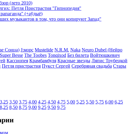
зор (лето 2010)
лгих: Петля Пристрастия "Гипнопедия"
Прапаганда" (+аўдыё)
аших музыкантов в том, что они копируют Запад"
ае Сонца)
J:морс
Mustelide
N.R.M.
Naka
Neuro Dubel (Нейро
Super Besse
The Toobes
Tonqixod
Без билета
Войтюшкевич
тей
Кассиопея
Крамбамбуля
Красные звезды
Ляпис Трубецкой
ы
Петля пристрастия
Пукст Сергей
Серебряная свадьба
Стары
3,25
3,50
3,75
4,00
4,25
4,50
4,75
5,00
5,25
5,50
5,75
6,00
6,25
8,25
8,50
8,75
9,00
9,25
9,50
9,75
арии
омом