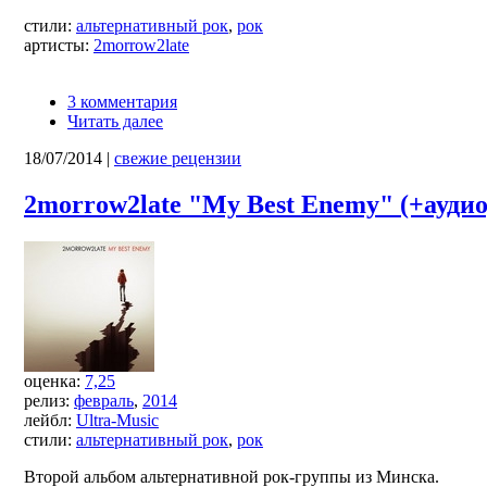
стили:
альтернативный рок
,
рок
артисты:
2morrow2late
3 комментария
Читать далее
18/07/2014
|
свежие рецензии
2morrow2late "My Best Enemy" (+аудио
оценка:
7,25
релиз:
февраль
,
2014
лейбл:
Ultra-Music
стили:
альтернативный рок
,
рок
Второй альбом альтернативной рок-группы из Минска.