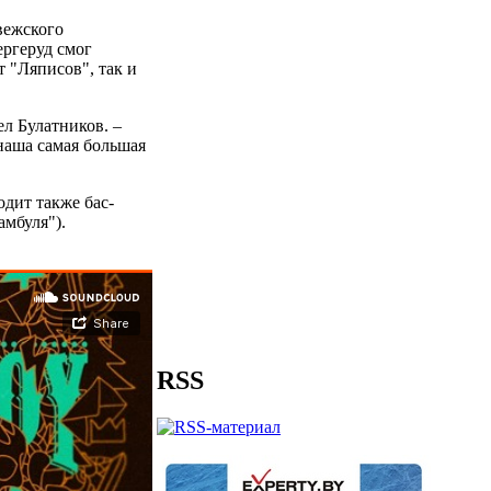
вежского
ергеруд смог
т "Ляписов", так и
ел Булатников. –
 наша самая большая
одит также бас-
мбуля").
RSS