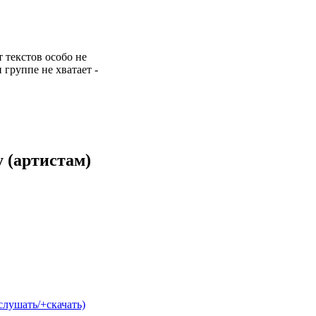
т текстов особо не
 группе не хватает -
 (артистам)
слушать/+скачать)