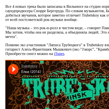
Все 4 новых трека были записаны в Вильнюсе на студии нор
саундпродюсера Снорре Бергеруда. По словам музыкантов, Б
добиться звучания, которое заметно отличает Trubetskoy как о
от всей постсоветской рок-музыки вообще.
"Наша музыка – это рок-н-ролл в чистом виде, – говорит Пав
Мы хотим, чтобы она не разделяла, а объединяла людей. Это
мечта".
Помимо экс-участников "Ляписа Трубецкого" в Trubetskoy вх
гитарист Алесь-Франтишек Мышкевич (экс-"J:морс", "Крамба
Приобрести сингл можно на
iTunes
.