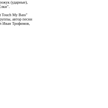
рожук (ударные),
Ёлки".
t Touch My Bass"
руппы, автор песни
нил Иван Трофимов,