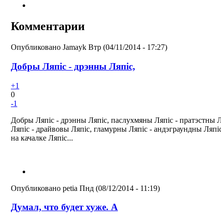
Комментарии
Опубликовано
Jamayk
Втр (04/11/2014 - 17:27)
Добры Ляпіс - дрэнны Ляпіс,
+1
0
-1
Добры Ляпіс - дрэнны Ляпіс, паслухмяны Ляпіс - пратэстны 
Ляпіс - драйвовы Ляпіс, гламурны Ляпіс - андэграундны Ляпіс,
на качалке Ляпіс...
Опубликовано
petia
Пнд (08/12/2014 - 11:19)
Думал, что будет хуже. А