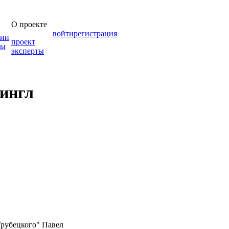
О проекте
войти
регистрация
зии
проект
мы
эксперты
сингл
Трубецкого" Павел