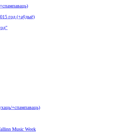
/+спампаваць)
2015 год (+аўдыё)
год"
лухаць/+спампаваць)
allinn Music Week