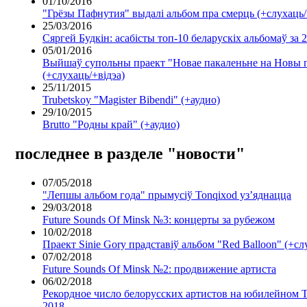
01/10/2016
"Грёзы Пафнутия" выдалі альбом пра смерць (+слухаць
25/03/2016
Сяргей Будкін: асабісты топ-10 беларускіх альбомаў за 
05/01/2016
Выйшаў супольны праект "Новае пакаленьне на Новы 
(+слухаць/+відэа)
25/11/2015
Trubetskoy "Magister Bibendi" (+аудио)
29/10/2015
Brutto "Родны край" (+аудио)
последнее в разделе "новости"
07/05/2018
"Лепшы альбом года" прымусіў Tonqixod уз’яднацца
29/03/2018
Future Sounds Of Minsk №3: концерты за рубежом
10/02/2018
Праект Sinie Gory прадставіў альбом "Red Balloon" (+с
07/02/2018
Future Sounds Of Minsk №2: продвижение артиста
06/02/2018
Рекордное число белорусских артистов на юбилейном T
2018