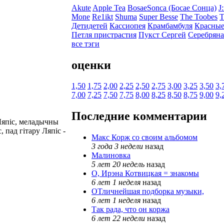
Akute
Apple Tea
BosaeSonca (Босае Сонца)
J
Mone
Re1ikt
Shuma
Super Besse
The Toobes
T
Детидетей
Кассиопея
Крамбамбуля
Красные
Петля пристрастия
Пукст Сергей
Серебряна
все тэги
оценки
1,50
1,75
2,00
2,25
2,50
2,75
3,00
3,25
3,50
3,
7,00
7,25
7,50
7,75
8,00
8,25
8,50
8,75
9,00
9,
Последние комментарии
Ляпіс, меладычны
 пад гітару Ляпіс -
Макс Корж со своим альбомом
3 года 3 недели
назад
Малиновка
5 лет 20 недель
назад
О, Ирэна Котвицкая = знакомы
6 лет 1 неделя
назад
ОТличнейшая подборка музыки,
6 лет 1 неделя
назад
Так рада, что он коржа
6 лет 22 недели
назад