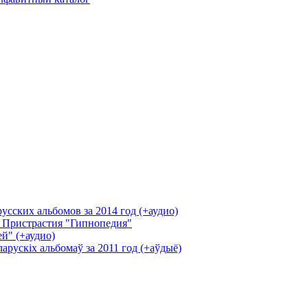
усских альбомов за 2014 год (+аудио)
 Пристрастия "Гипнопедия"
й" (+аудио)
арускіх альбомаў за 2011 год (+аўдыё)