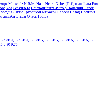
:морс
Mustelide
N.R.M.
Naka
Neuro Dubel (Нейро дюбель)
Port
onqixod
Без билета
Войтюшкевич Змитер
Вольский Лявон
 звезды
Ляпис Трубецкой
Михалок Сергей
Палац
Песняры
я свадьба
Стары Ольса
Троіца
75
4,00
4,25
4,50
4,75
5,00
5,25
5,50
5,75
6,00
6,25
6,50
6,75
25
9,50
9,75