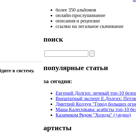
более 350 альбомов
онлайн-прослушивание
описания и рецензии
ссылки на легальное скачивание
поиск
популярные статьи
дите в систему.
за сегодня:
Евгений Долгих: личный топ-10 белор
Внештатный эксперт Е.Долгих: Петля
Дмитрий Колдун "Город больших огне
Маша Калеснікава: асабісты топ-10 бел
Калачиком Рядом "Холода" (+аудио)
артисты