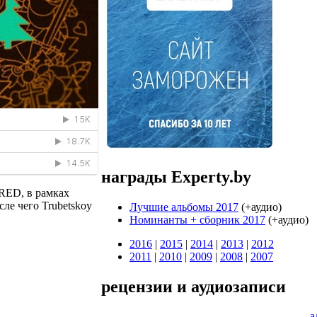
награды Experty.by
 RED, в рамках
ле чего Trubetskoy
Лучшие альбомы 2017
(+аудио)
Номинанты + cборник 2017
(+аудио)
2016
|
2015
|
2014
|
2013
|
2012
2011
|
2010
|
2009
|
2008
|
2007
рецензии и аудиозаписи
а